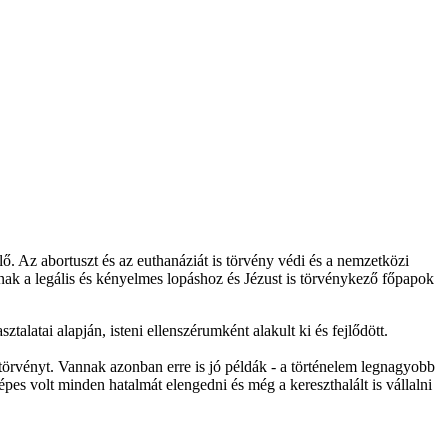
ő. Az abortuszt és az euthanáziát is törvény védi és a nemzetközi
nak a legális és kényelmes lopáshoz és Jézust is törvénykező főpapok
talatai alapján, isteni ellenszérumként alakult ki és fejlődött.
 törvényt. Vannak azonban erre is jó példák - a történelem legnagyobb
pes volt minden hatalmát elengedni és még a kereszthalált is vállalni