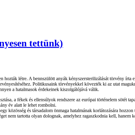
nyesen tettünk)
ozták létre. A bennszülött anyák kényszersterilizálását törvény írta el
érvényesítéséhez. Politikusaink törvényekkel kövezték ki az utat maguk
önnyen a hatalmasok érdekeinek kiszolgálójává válik.
tása, a fékek és ellensúlyok rendszere az európai történelem sötét tapasz
ny év alatt le lehet rombolni.
ber, egy közösség és társadalom önmaga hatalmának korlátozására hozzon
séget nem tartotta olyan dolognak, amelyhez ragaszkodnia kell, hanem ké