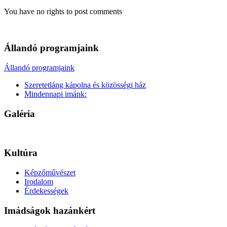
You have no rights to post comments
Állandó programjaink
Állandó programjaink
Szeretetláng kápolna és közösségi ház
Mindennapi imánk:
Galéria
Kultúra
Képzőművészet
Irodalom
Érdekességek
Imádságok hazánkért