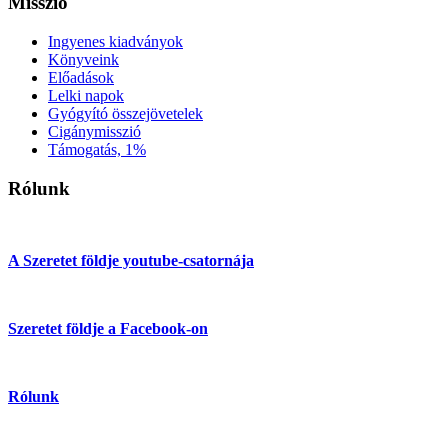
Misszió
Ingyenes kiadványok
Könyveink
Előadások
Lelki napok
Gyógyító összejövetelek
Cigánymisszió
Támogatás, 1%
Rólunk
A Szeretet földje youtube-csatornája
Szeretet földje a Facebook-on
Rólunk