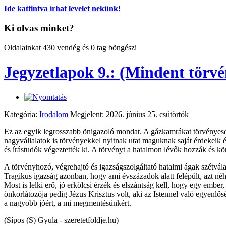
Ide kattintva írhat levelet nekünk!
Ki olvas minket?
Oldalainkat 430 vendég és 0 tag böngészi
Jegyzetlapok 9.: (Mindent törvé
Kategória:
Irodalom
Megjelent: 2026. június 25. csütörtök
Ez az egyik legrosszabb önigazoló mondat. A gázkamrákat törvényesen h
nagyvállalatok is törvényekkel nyitnak utat maguknak saját érdekeik 
és írástudók végeztették ki. A törvényt a hatalmon lévők hozzák és k
A törvényhozó, végrehajtó és igazságszolgáltató hatalmi ágak szétválasz
Tragikus igazság azonban, hogy ami évszázadok alatt felépült, azt néhá
Most is lelki erő, jó erkölcsi érzék és elszántság kell, hogy egy em
önkorlátozója pedig Jézus Krisztus volt, aki az Istennel való egyenlő
a nagyobb jóért, a mi megmentésünkért.
(Sípos (S) Gyula - szeretetfoldje.hu)