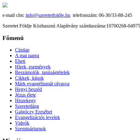
e-mail cím:
info@szeretetfoldje.hu
telefonszám: 06-30/33-88-245
Szeretet Földje Közhasznú Alapítvány számlaszáma:10700268-049
Főmenü
Címlap
A mai napra
Eheti
Hírek, események
Beszámolók, tanúságtételek
Cikkek, írások
Márk evangéliumát olvasva
Hegyi beszéd
Jézus élete
Hiszekegy
Szeretetláng
Galgóczy Erzsébet
Evangelizációs levelek
Videók
Szemináriumok