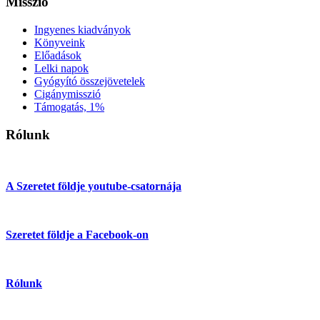
Misszió
Ingyenes kiadványok
Könyveink
Előadások
Lelki napok
Gyógyító összejövetelek
Cigánymisszió
Támogatás, 1%
Rólunk
A Szeretet földje youtube-csatornája
Szeretet földje a Facebook-on
Rólunk