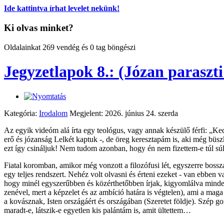
Ide kattintva írhat levelet nekünk!
Ki olvas minket?
Oldalainkat 269 vendég és 0 tag böngészi
Jegyzetlapok 8.: (Józan paraszti
Kategória:
Irodalom
Megjelent: 2026. június 24. szerda
Az egyik videóm alá írta egy teológus, vagy annak készülő férfi: „Kedv
erő és józanság Lelkét kaptuk -, de öreg keresztapám is, aki még büs
ezt így csináljuk! Nem tudom azonban, hogy én nem fizettem-e túl súlyo
Fiatal koromban, amikor még vonzott a filozófusi lét, egyszerre bosszan
egy teljes rendszert. Nehéz volt olvasni és érteni ezeket - van ebben v
hogy minél egyszerűbben és közérthetőbben írjak, kigyomlálva minden
zenével, mert a képzelet és az ambíció határa is végtelen), ami a mag
a kovásznak, Isten országáért és országában (Szeretet földje). Szép g
maradt-e, látszik-e egyetlen kis palántám is, amit ültettem…