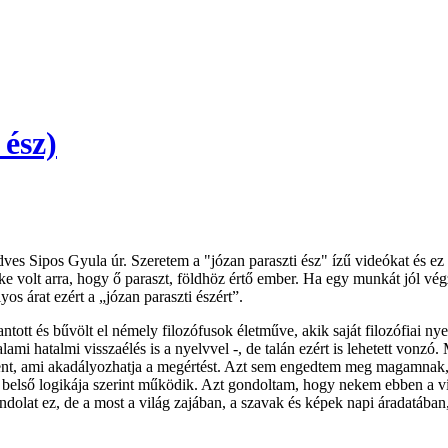
 ész)
es Sipos Gyula úr. Szeretem a "józan paraszti ész" ízű videókat és ez eg
zke volt arra, hogy ő paraszt, földhöz értő ember. Ha egy munkát jól v
s árat ezért a „józan paraszti észért”.
tott és bűvölt el némely filozófusok életműve, akik saját filozófiai nyelv
alami hatalmi visszaélés is a nyelvvel -, de talán ezért is lehetett vonz
t, ami akadályozhatja a megértést. Azt sem engedtem meg magamnak, ho
a belső logikája szerint működik. Azt gondoltam, hogy nekem ebben a vil
ondolat ez, de a most a világ zajában, a szavak és képek napi áradatában