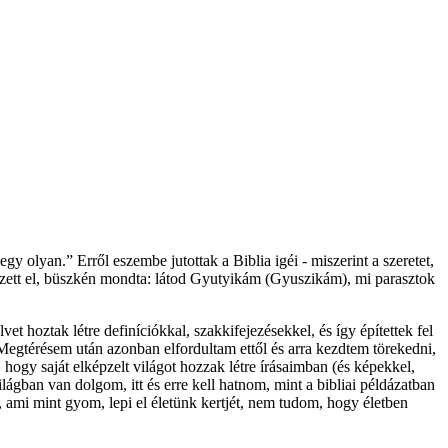
y olyan.” Erről eszembe jutottak a Biblia igéi - miszerint a szeretet,
égzett el, büszkén mondta: látod Gyutyikám (Gyuszikám), mi parasztok
et hoztak létre definíciókkal, szakkifejezésekkel, és így építettek fel
ó. Megtérésem után azonban elfordultam ettől és arra kezdtem törekedni,
gy saját elképzelt világot hozzak létre írásaimban (és képekkel,
ágban van dolgom, itt és erre kell hatnom, mint a bibliai példázatban
, ami mint gyom, lepi el életünk kertjét, nem tudom, hogy életben