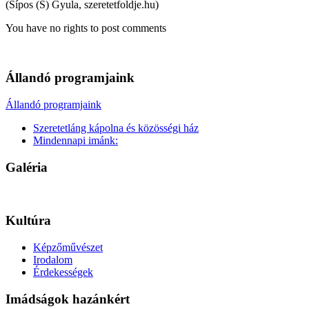
(Sípos (S) Gyula, szeretetfoldje.hu)
You have no rights to post comments
Állandó programjaink
Állandó programjaink
Szeretetláng kápolna és közösségi ház
Mindennapi imánk:
Galéria
Kultúra
Képzőművészet
Irodalom
Érdekességek
Imádságok hazánkért