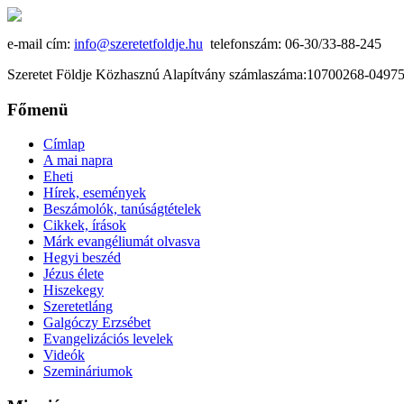
e-mail cím:
info@szeretetfoldje.hu
telefonszám: 06-30/33-88-245
Szeretet Földje Közhasznú Alapítvány számlaszáma:10700268-049
Főmenü
Címlap
A mai napra
Eheti
Hírek, események
Beszámolók, tanúságtételek
Cikkek, írások
Márk evangéliumát olvasva
Hegyi beszéd
Jézus élete
Hiszekegy
Szeretetláng
Galgóczy Erzsébet
Evangelizációs levelek
Videók
Szemináriumok