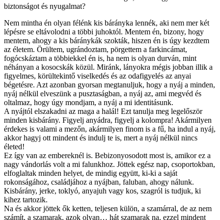
biztonságot és nyugalmat?
Nem mintha én olyan félénk kis bárányka lennék, aki nem mer két
lépésre se eltávolodni a többi juhoktól. Mentem én, bizony, hogy
mentem, ahogy a kis báránykák szokták, hiszen én is úgy kezdtem
az életem. Örültem, ugrándoztam, pörgettem a farkincámat,
fogócskáztam a többiekkel én is, ha nem is olyan durván, mint
néhányan a kosocskák közül. Miránk, lányokra mégis jobban illik a
figyelmes, körültekintő viselkedés és az odafigyelés az anyai
bégetésre. Azt azonban gyorsan megtanuljuk, hogy a nyáj a minden,
nyáj nélkül elveszünk a pusztaságban, a nyáj az, ami megvéd és
oltalmaz, hogy úgy mondjam, a nyáj a mi identitásunk.
A nyájtól elszakadni az maga a halál! Ezt tanulja meg legelőször
minden kisbárány. Figyelj anyádra, figyelj a kolompra! Akármilyen
érdekes is valami a mezőn, akármilyen finom is a fű, ha indul a nyáj,
akkor hagyj ott mindent és indulj te is, mert a nyáj nélkül nincs
életed!
Ez így van az embereknél is. Bebizonyosodott most is, amikor ez a
nagy vándorlás volt a mi falunkhoz. Jöttek egész nap, csoportokban,
elfoglaltak minden helyet, de mindig együtt, ki-ki a saját
rokonságához, családjához a nyájban, faluban, ahogy nálunk.
Kisbárány, jerke, toklyó, anyajuh vagy kos, szagról is tudjuk, ki
kihez tartozik.
Na és akkor jöttek ők ketten, teljesen külön, a szamárral, de az nem
számít, a szamarak, azok olyan… hát szamarak na, ezzel mindent