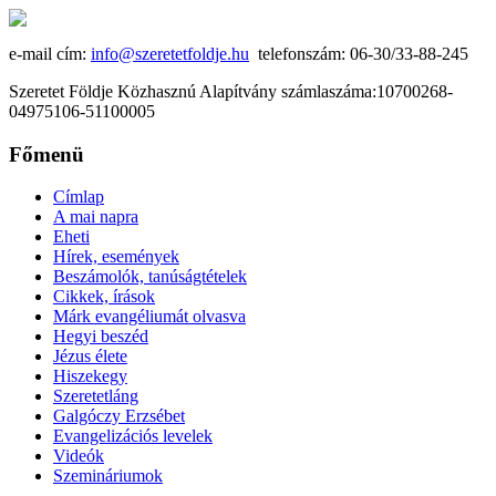
e-mail cím:
info@szeretetfoldje.hu
telefonszám: 06-30/33-88-245
Szeretet Földje Közhasznú Alapítvány számlaszáma:10700268-
04975106-51100005
Főmenü
Címlap
A mai napra
Eheti
Hírek, események
Beszámolók, tanúságtételek
Cikkek, írások
Márk evangéliumát olvasva
Hegyi beszéd
Jézus élete
Hiszekegy
Szeretetláng
Galgóczy Erzsébet
Evangelizációs levelek
Videók
Szemináriumok