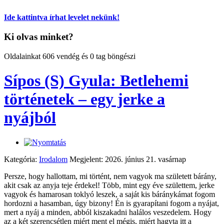
Ide kattintva írhat levelet nekünk!
Ki olvas minket?
Oldalainkat 606 vendég és 0 tag böngészi
Sípos (S) Gyula: Betlehemi
történetek – egy jerke a
nyájból
Kategória:
Irodalom
Megjelent: 2026. június 21. vasárnap
Persze, hogy hallottam, mi történt, nem vagyok ma született bárány,
akit csak az anyja teje érdekel! Több, mint egy éve születtem, jerke
vagyok és hamarosan toklyó leszek, a saját kis báránykámat fogom
hordozni a hasamban, úgy bizony! Én is gyarapítani fogom a nyájat,
mert a nyáj a minden, abból kiszakadni halálos veszedelem. Hogy
az a két szerencsétlen miért ment el mégis, miért hagyta itt a