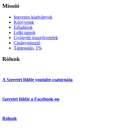
Misszió
Ingyenes kiadványok
Könyveink
Előadások
Lelki napok
Gyógyító összejövetelek
Cigánymisszió
Támogatás, 1%
Rólunk
A Szeretet földje youtube-csatornája
Szeretet földje a Facebook-on
Rólunk