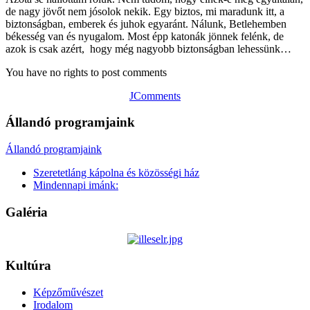
de nagy jövőt nem jósolok nekik. Egy biztos, mi maradunk itt, a
biztonságban, emberek és juhok egyaránt. Nálunk, Betlehemben
békesség van és nyugalom. Most épp katonák jönnek felénk, de
azok is csak azért, hogy még nagyobb biztonságban lehessünk…
You have no rights to post comments
JComments
Állandó programjaink
Állandó programjaink
Szeretetláng kápolna és közösségi ház
Mindennapi imánk:
Galéria
Kultúra
Képzőművészet
Irodalom