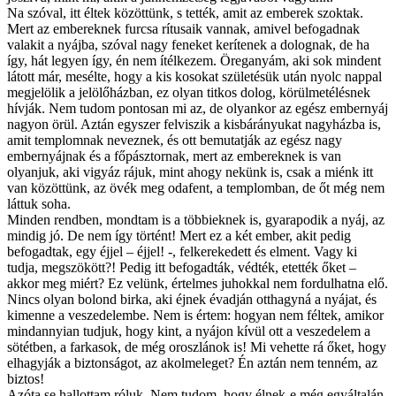
Na szóval, itt éltek közöttünk, s tették, amit az emberek szoktak.
Mert az embereknek furcsa rítusaik vannak, amivel befogadnak
valakit a nyájba, szóval nagy feneket kerítenek a dolognak, de ha
így, hát legyen így, én nem ítélkezem. Öreganyám, aki sok mindent
látott már, mesélte, hogy a kis kosokat születésük után nyolc nappal
megjelölik a jelölőházban, ez olyan titkos dolog, körülmetélésnek
hívják. Nem tudom pontosan mi az, de olyankor az egész embernyáj
nagyon örül. Aztán egyszer felviszik a kisbárányukat nagyházba is,
amit templomnak neveznek, és ott bemutatják az egész nagy
embernyájnak és a főpásztornak, mert az embereknek is van
olyanjuk, aki vigyáz rájuk, mint ahogy nekünk is, csak a miénk itt
van közöttünk, az övék meg odafent, a templomban, de őt még nem
láttuk soha.
Minden rendben, mondtam is a többieknek is, gyarapodik a nyáj, az
mindig jó. De nem így történt! Mert ez a két ember, akit pedig
befogadtak, egy éjjel – éjjel! -, felkerekedett és elment. Vagy ki
tudja, megszökött?! Pedig itt befogadták, védték, etették őket –
akkor meg miért? Ez velünk, értelmes juhokkal nem fordulhatna elő.
Nincs olyan bolond birka, aki éjnek évadján otthagyná a nyájat, és
kimenne a veszedelembe. Nem is értem: hogyan nem féltek, amikor
mindannyian tudjuk, hogy kint, a nyájon kívül ott a veszedelem a
sötétben, a farkasok, de még oroszlánok is! Mi vehette rá őket, hogy
elhagyják a biztonságot, az akolmeleget? Én aztán nem tenném, az
biztos!
Azóta se hallottam róluk. Nem tudom, hogy élnek-e még egyáltalán,