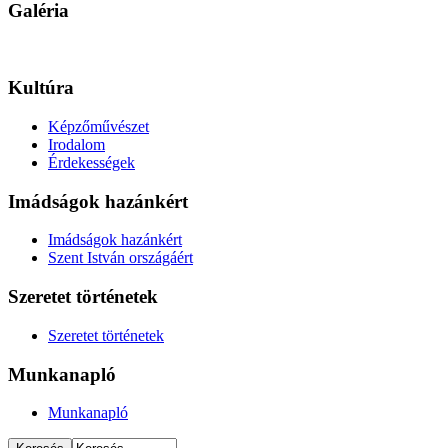
Galéria
Kultúra
Képzőművészet
Irodalom
Érdekességek
Imádságok hazánkért
Imádságok hazánkért
Szent István országáért
Szeretet történetek
Szeretet történetek
Munkanapló
Munkanapló