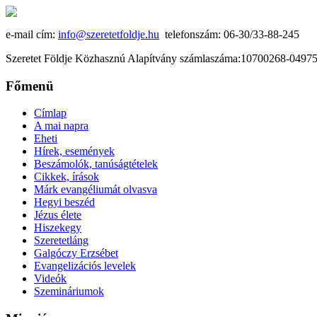
e-mail cím:
info@szeretetfoldje.hu
telefonszám: 06-30/33-88-245
Szeretet Földje Közhasznú Alapítvány számlaszáma:10700268-049
Főmenü
Címlap
A mai napra
Eheti
Hírek, események
Beszámolók, tanúságtételek
Cikkek, írások
Márk evangéliumát olvasva
Hegyi beszéd
Jézus élete
Hiszekegy
Szeretetláng
Galgóczy Erzsébet
Evangelizációs levelek
Videók
Szemináriumok