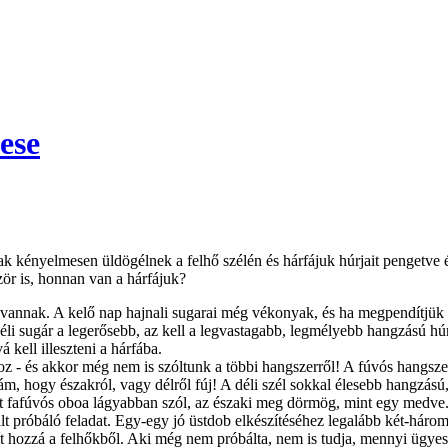
ese
sak kényelmesen üldögélnek a felhő szélén és hárfájuk húrjait penget
zör is, honnan van a hárfájuk?
ól vannak. A kelő nap hajnali sugarai még vékonyak, és ha megpendítjü
éli sugár a legerősebb, az kell a legvastagabb, legmélyebb hangzású hú
kell illeszteni a hárfába.
z - és akkor még nem is szóltunk a többi hangszerről! A fúvós hangszer
 ám, hogy északról, vagy délről fúj! A déli szél sokkal élesebb hangzású
ült fafúvós oboa lágyabban szól, az északi meg dörmög, mint egy medve
lt próbáló feladat. Egy-egy jó üstdob elkészítéséhez legalább két-háro
zakít hozzá a felhőkből. Aki még nem próbálta, nem is tudja, mennyi üg