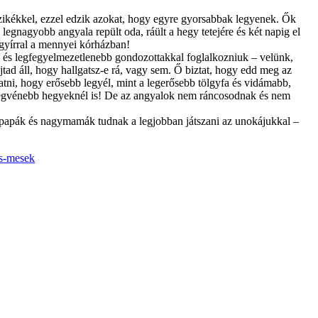
zikékkel, ezzel edzik azokat, hogy egyre gyorsabbak legyenek. Ők
egnagyobb angyala repült oda, ráült a hegy tetejére és két napig el
gyírral a mennyei kórházban!
 és legfegyelmezetlenebb gondozottakkal foglalkozniuk – velünk,
ad áll, hogy hallgatsz-e rá, vagy sem. Ő biztat, hogy edd meg az
gatni, hogy erősebb legyél, mint a legerősebb tölgyfa és vidámabb,
legvénebb hegyeknél is! De az angyalok nem ráncosodnak és nem
agypapák és nagymamák tudnak a legjobban játszani az unokájukkal –
os-mesek