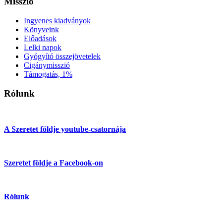
Misszió
Ingyenes kiadványok
Könyveink
Előadások
Lelki napok
Gyógyító összejövetelek
Cigánymisszió
Támogatás, 1%
Rólunk
A Szeretet földje youtube-csatornája
Szeretet földje a Facebook-on
Rólunk