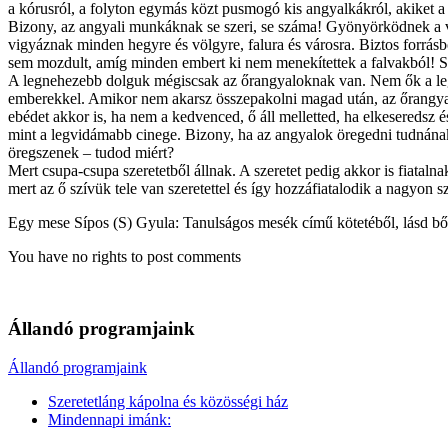
a kórusról, a folyton egymás közt pusmogó kis angyalkákról, akiket 
Bizony, az angyali munkáknak se szeri, se száma! Gyönyörködnek a vi
vigyáznak minden hegyre és völgyre, falura és városra. Biztos forrásb
sem mozdult, amíg minden embert ki nem menekítettek a falvakból! S
A legnehezebb dolguk mégiscsak az őrangyaloknak van. Nem ők a legn
emberekkel. Amikor nem akarsz összepakolni magad után, az őrangyalod
ebédet akkor is, ha nem a kedvenced, ő áll melletted, ha elkeseredsz é
mint a legvidámabb cinege. Bizony, ha az angyalok öregedni tudnán
öregszenek – tudod miért?
Mert csupa-csupa szeretetből állnak. A szeretet pedig akkor is fiata
mert az ő szívük tele van szeretettel és így hozzáfiatalodik a nagyon s
Egy mese Sípos (S) Gyula: Tanulságos mesék című kötetéből, lásd b
You have no rights to post comments
Állandó programjaink
Állandó programjaink
Szeretetláng kápolna és közösségi ház
Mindennapi imánk: