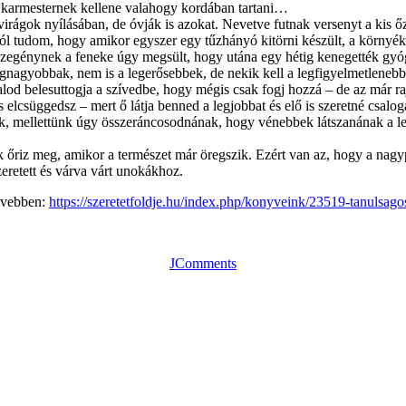
a karmesternek kellene valahogy kordában tartani…
rágok nyílásában, de óvják is azokat. Nevetve futnak versenyt a kis ő
ól tudom, hogy amikor egyszer egy tűzhányó kitörni készült, a környék l
zegénynek a feneke úgy megsült, hogy utána egy hétig kenegették gyó
agyobbak, nem is a legerősebbek, de nekik kell a legfigyelmetlenebb
 belesuttogja a szívedbe, hogy mégis csak fogj hozzá – de az már rajt
s elcsüggedsz – mert ő látja benned a legjobbat és elő is szeretné csalo
ak, mellettünk úgy összeráncosodnának, hogy vénebbek látszanának a 
lnak őriz meg, amikor a természet már öregszik. Ezért van az, hogy a n
zeretett és várva várt unokákhoz.
ővebben:
https://szeretetfoldje.hu/index.php/konyveink/23519-tanulsag
JComments