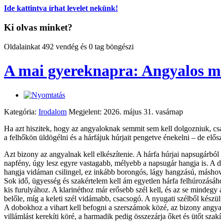
Ide kattintva írhat levelet nekünk!
Ki olvas minket?
Oldalainkat 492 vendég és 0 tag böngészi
A mai gyereknapra: Angyalos m
Kategória:
Irodalom
Megjelent: 2026. május 31. vasárnap
Ha azt hiszitek, hogy az angyaloknak semmit sem kell dolgozniuk, c
a felhőkön üldögélni és a hárfájuk húrjait pengetve énekelni – de elős
Azt bizony az angyalnak kell elkészítenie. A hárfa húrjai napsugárb
napfény, úgy lesz egyre vastagabb, mélyebb a napsugár hangja is. A d
hangja vidáman csilingel, ez inkább borongós, lágy hangzású, máshová 
Sok idő, ügyesség és szakértelem kell ám egyetlen hárfa felhúrozásáho
kis furulyához. A klarinéthoz már erősebb szél kell, és az se mindegy
belőle, míg a keleti szél vidámabb, csacsogó. A nyugati szélből kész
A dobokhoz a vihart kell befogni a szerszámok közé, az bizony angya
villámlást kerekíti köré, a harmadik pedig összezárja őket és ütőt s