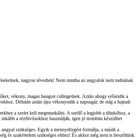
ve énekelnek, nagyon tévedtek! Nem mintha az angyalok nem tudnának
k őket, vékony, magas hangon csilingelnek. Aztán ahogy erősödik a
rokhoz. Délután aztán újra vékonyodik a napsugár, de míg a hajnali
ekhez a szelet kell megmunkálni. A szellő a legjobb a tilinkóhoz, a
, inkább a rézfúvósokhoz használják, igen jó trombita készülhet
.
m angyal szükséges. Egyik a mennydörgést formálja, a másik a
yesség és szakértelem szükséges ehhez! És akkor még nem is beszéltünk