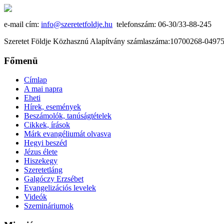
e-mail cím:
info@szeretetfoldje.hu
telefonszám: 06-30/33-88-245
Szeretet Földje Közhasznú Alapítvány számlaszáma:10700268-049
Főmenü
Címlap
A mai napra
Eheti
Hírek, események
Beszámolók, tanúságtételek
Cikkek, írások
Márk evangéliumát olvasva
Hegyi beszéd
Jézus élete
Hiszekegy
Szeretetláng
Galgóczy Erzsébet
Evangelizációs levelek
Videók
Szemináriumok