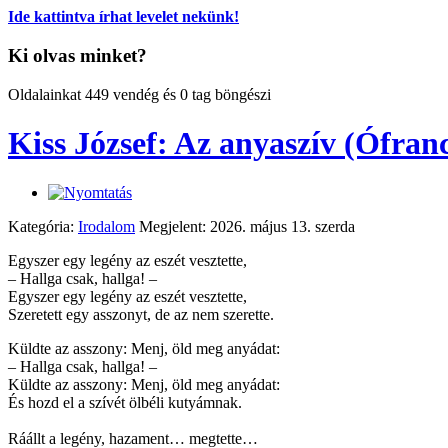
Ide kattintva írhat levelet nekünk!
Ki olvas minket?
Oldalainkat 449 vendég és 0 tag böngészi
Kiss József: Az anyaszív (Ófranc
Kategória:
Irodalom
Megjelent: 2026. május 13. szerda
Egyszer egy legény az eszét vesztette,
– Hallga csak, hallga! –
Egyszer egy legény az eszét vesztette,
Szeretett egy asszonyt, de az nem szerette.
Küldte az asszony: Menj, öld meg anyádat:
– Hallga csak, hallga! –
Küldte az asszony: Menj, öld meg anyádat:
És hozd el a szívét ölbéli kutyámnak.
Ráállt a legény, hazament… megtette…