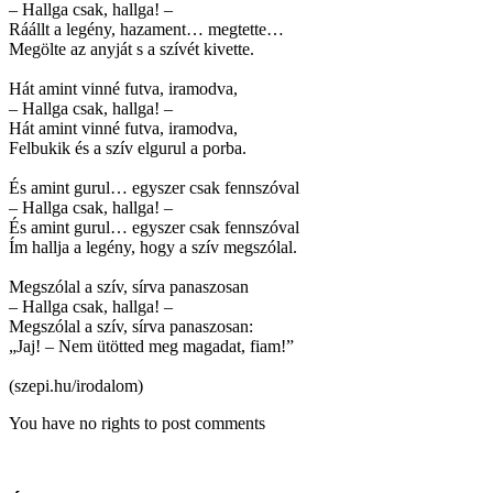
– Hallga csak, hallga! –
Ráállt a legény, hazament… megtette…
Megölte az anyját s a szívét kivette.
Hát amint vinné futva, iramodva,
– Hallga csak, hallga! –
Hát amint vinné futva, iramodva,
Felbukik és a szív elgurul a porba.
És amint gurul… egyszer csak fennszóval
– Hallga csak, hallga! –
És amint gurul… egyszer csak fennszóval
Ím hallja a legény, hogy a szív megszólal.
Megszólal a szív, sírva panaszosan
– Hallga csak, hallga! –
Megszólal a szív, sírva panaszosan:
„Jaj! – Nem ütötted meg magadat, fiam!”
(szepi.hu/irodalom)
You have no rights to post comments