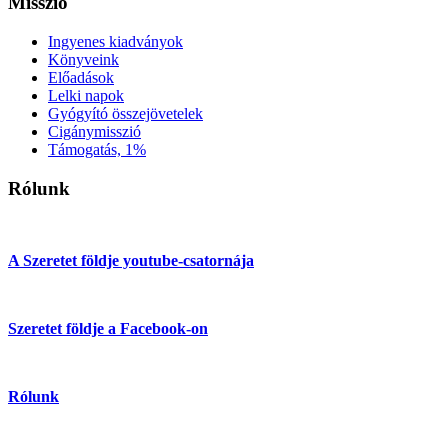
Misszió
Ingyenes kiadványok
Könyveink
Előadások
Lelki napok
Gyógyító összejövetelek
Cigánymisszió
Támogatás, 1%
Rólunk
A Szeretet földje youtube-csatornája
Szeretet földje a Facebook-on
Rólunk