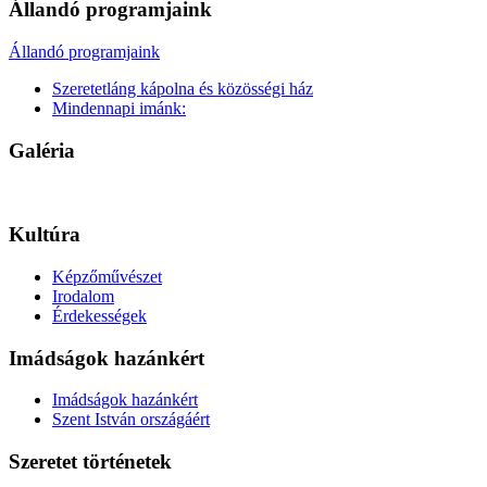
Állandó programjaink
Állandó programjaink
Szeretetláng kápolna és közösségi ház
Mindennapi imánk:
Galéria
Kultúra
Képzőművészet
Irodalom
Érdekességek
Imádságok hazánkért
Imádságok hazánkért
Szent István országáért
Szeretet történetek