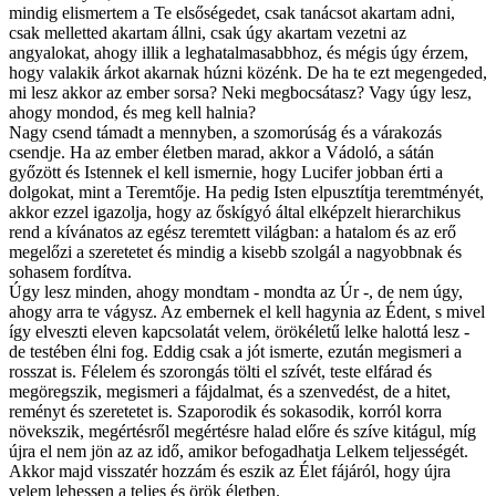
mindig elismertem a Te elsőségedet, csak tanácsot akartam adni,
csak melletted akartam állni, csak úgy akartam vezetni az
angyalokat, ahogy illik a leghatalmasabbhoz, és mégis úgy érzem,
hogy valakik árkot akarnak húzni közénk. De ha te ezt megengeded,
mi lesz akkor az ember sorsa? Neki megbocsátasz? Vagy úgy lesz,
ahogy mondod, és meg kell halnia?
Nagy csend támadt a mennyben, a szomorúság és a várakozás
csendje. Ha az ember életben marad, akkor a Vádoló, a sátán
győzött és Istennek el kell ismernie, hogy Lucifer jobban érti a
dolgokat, mint a Teremtője. Ha pedig Isten elpusztítja teremtményét,
akkor ezzel igazolja, hogy az őskígyó által elképzelt hierarchikus
rend a kívánatos az egész teremtett világban: a hatalom és az erő
megelőzi a szeretetet és mindig a kisebb szolgál a nagyobbnak és
sohasem fordítva.
Úgy lesz minden, ahogy mondtam - mondta az Úr -, de nem úgy,
ahogy arra te vágysz. Az embernek el kell hagynia az Édent, s mivel
így elveszti eleven kapcsolatát velem, örökéletű lelke halottá lesz -
de testében élni fog. Eddig csak a jót ismerte, ezután megismeri a
rosszat is. Félelem és szorongás tölti el szívét, teste elfárad és
megöregszik, megismeri a fájdalmat, és a szenvedést, de a hitet,
reményt és szeretetet is. Szaporodik és sokasodik, korról korra
növekszik, megértésről megértésre halad előre és szíve kitágul, míg
újra el nem jön az az idő, amikor befogadhatja Lelkem teljességét.
Akkor majd visszatér hozzám és eszik az Élet fájáról, hogy újra
velem lehessen a teljes és örök életben.