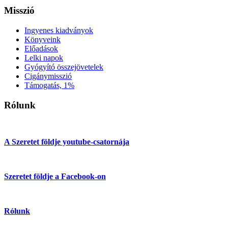
Misszió
Ingyenes kiadványok
Könyveink
Előadások
Lelki napok
Gyógyító összejövetelek
Cigánymisszió
Támogatás, 1%
Rólunk
A Szeretet földje youtube-csatornája
Szeretet földje a Facebook-on
Rólunk