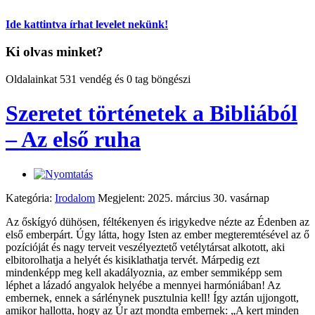
Ide kattintva írhat levelet nekünk!
Ki olvas minket?
Oldalainkat 531 vendég és 0 tag böngészi
Szeretet történetek a Bibliából
– Az első ruha
Kategória:
Irodalom
Megjelent: 2025. március 30. vasárnap
Az őskígyó dühösen, féltékenyen és irigykedve nézte az Édenben az
első emberpárt. Úgy látta, hogy Isten az ember megteremtésével az ő
pozícióját és nagy terveit veszélyeztető vetélytársat alkotott, aki
elbitorolhatja a helyét és kisiklathatja tervét. Márpedig ezt
mindenképp meg kell akadályoznia, az ember semmiképp sem
léphet a lázadó angyalok helyébe a mennyei harmóniában! Az
embernek, ennek a sárlénynek pusztulnia kell! Így aztán ujjongott,
amikor hallotta, hogy az Úr azt mondta embernek: „A kert minden