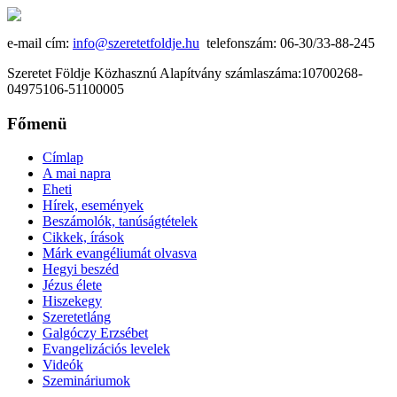
e-mail cím:
info@szeretetfoldje.hu
telefonszám: 06-30/33-88-245
Szeretet Földje Közhasznú Alapítvány számlaszáma:10700268-
04975106-51100005
Főmenü
Címlap
A mai napra
Eheti
Hírek, események
Beszámolók, tanúságtételek
Cikkek, írások
Márk evangéliumát olvasva
Hegyi beszéd
Jézus élete
Hiszekegy
Szeretetláng
Galgóczy Erzsébet
Evangelizációs levelek
Videók
Szemináriumok