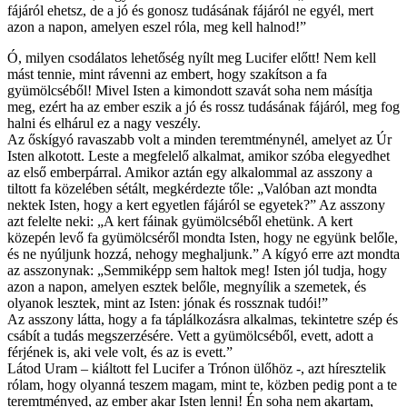
fájáról ehetsz, de a jó és gonosz tudásának fájáról ne egyél, mert
azon a napon, amelyen eszel róla, meg kell halnod!”
Ó, milyen csodálatos lehetőség nyílt meg Lucifer előtt! Nem kell
mást tennie, mint rávenni az embert, hogy szakítson a fa
gyümölcséből! Mivel Isten a kimondott szavát soha nem másítja
meg, ezért ha az ember eszik a jó és rossz tudásának fájáról, meg fog
halni és elhárul ez a nagy veszély.
Az őskígyó ravaszabb volt a minden teremtménynél, amelyet az Úr
Isten alkotott. Leste a megfelelő alkalmat, amikor szóba elegyedhet
az első emberpárral. Amikor aztán egy alkalommal az asszony a
tiltott fa közelében sétált, megkérdezte tőle: „Valóban azt mondta
nektek Isten, hogy a kert egyetlen fájáról se egyetek?” Az asszony
azt felelte neki: „A kert fáinak gyümölcséből ehetünk. A kert
közepén levő fa gyümölcséről mondta Isten, hogy ne együnk belőle,
és ne nyúljunk hozzá, nehogy meghaljunk.” A kígyó erre azt mondta
az asszonynak: „Semmiképp sem haltok meg! Isten jól tudja, hogy
azon a napon, amelyen esztek belőle, megnyílik a szemetek, és
olyanok lesztek, mint az Isten: jónak és rossznak tudói!”
Az asszony látta, hogy a fa táplálkozásra alkalmas, tekintetre szép és
csábít a tudás megszerzésére. Vett a gyümölcséből, evett, adott a
férjének is, aki vele volt, és az is evett.”
Látod Uram – kiáltott fel Lucifer a Trónon ülőhöz -, azt híresztelik
rólam, hogy olyanná teszem magam, mint te, közben pedig pont a te
teremtményed, az ember akar Isten lenni! Én soha nem akartam,