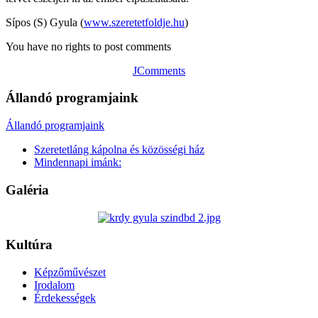
Sípos (S) Gyula (
www.szeretetfoldje.hu
)
You have no rights to post comments
JComments
Állandó programjaink
Állandó programjaink
Szeretetláng kápolna és közösségi ház
Mindennapi imánk:
Galéria
Kultúra
Képzőművészet
Irodalom
Érdekességek