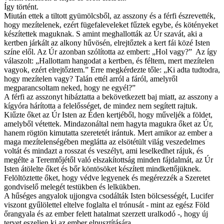
Így történt.
Miután ettek a tiltott gyümölcsből, az asszony és a férfi észrevették,
hogy mezítelenek, ezért fügefaleveleket fűztek egybe, és kötényeket
készítettek maguknak. S amint meghallották az Úr szavát, aki a
kertben járkált az alkony hűvösén, elrejtőztek a kert fái közé Isten
színe elől. Az Úr azonban szólította az embert: „Hol vagy?” Az így
válaszolt: „Hallottam hangodat a kertben, és féltem, mert mezítelen
vagyok, ezért elrejtőztem.” Erre megkérdezte tőle: „Ki adta tudtodra,
hogy mezítelen vagy? Talán ettél arról a fáról, amelyről
megparancsoltam neked, hogy ne egyél?”
A férfi az asszonyt hibáztatta a bekövetkezett baj miatt, az asszony a
kígyóra hárította a felelősséget, de mindez nem segített rajtuk.
Kiűzte őket az Úr Isten az Éden kertjéből, hogy műveljék a földet,
amelyből vétettek. Mindazonáltal nem hagyta magukra őket az Úr,
hanem rögtön kimutatta szeretetét irántuk. Mert amikor az ember a
maga mezítelenségében meglátta az elsötétült világ veszedelmes
voltát és mindazt a rosszat és veszélyt, ami leselkedhet rájuk, és
megélte a Teremtőjétől való elszakítottság minden fájdalmát, az Úr
Isten átölelte őket és bőr köntösöket készített mindkettőjüknek.
Felöltöztette őket, hogy védve legyenek és megérezzék a Szeretet
gondviselő melegét testükben és lelkükben.
A hűséges angyalok ujjongva csodálták Isten bölcsességét, Lucifer
viszont gyűlölettel eltelve foglalta el trónusát - mint az egész Föld
őrangyala és az ember felett hatalmat szerzett uralkodó -, hogy új
tervet eszeljen ki az ember elpusztítására.