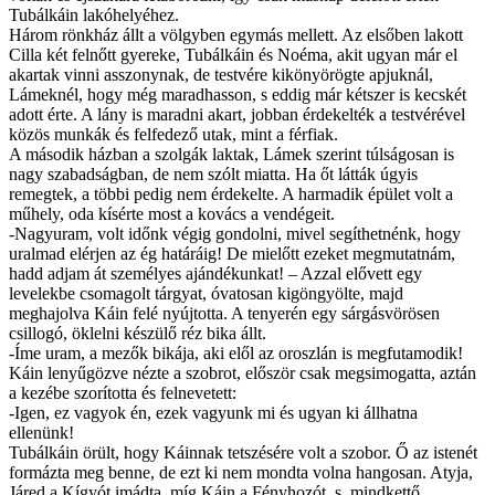
Tubálkáin lakóhelyéhez.
Három rönkház állt a völgyben egymás mellett. Az elsőben lakott
Cilla két felnőtt gyereke, Tubálkáin és Noéma, akit ugyan már el
akartak vinni asszonynak, de testvére kikönyörögte apjuknál,
Lámeknél, hogy még maradhasson, s eddig már kétszer is kecskét
adott érte. A lány is maradni akart, jobban érdekelték a testvérével
közös munkák és felfedező utak, mint a férfiak.
A második házban a szolgák laktak, Lámek szerint túlságosan is
nagy szabadságban, de nem szólt miatta. Ha őt látták úgyis
remegtek, a többi pedig nem érdekelte. A harmadik épület volt a
műhely, oda kísérte most a kovács a vendégeit.
-Nagyuram, volt időnk végig gondolni, mivel segíthetnénk, hogy
uralmad elérjen az ég határáig! De mielőtt ezeket megmutatnám,
hadd adjam át személyes ajándékunkat! – Azzal elővett egy
levelekbe csomagolt tárgyat, óvatosan kigöngyölte, majd
meghajolva Káin felé nyújtotta. A tenyerén egy sárgásvörösen
csillogó, öklelni készülő réz bika állt.
-Íme uram, a mezők bikája, aki elől az oroszlán is megfutamodik!
Káin lenyűgözve nézte a szobrot, először csak megsimogatta, aztán
a kezébe szorította és felnevetett:
-Igen, ez vagyok én, ezek vagyunk mi és ugyan ki állhatna
ellenünk!
Tubálkáin örült, hogy Káinnak tetszésére volt a szobor. Ő az istenét
formázta meg benne, de ezt ki nem mondta volna hangosan. Atyja,
Járed a Kígyót imádta, míg Káin a Fényhozót, s mindkettő