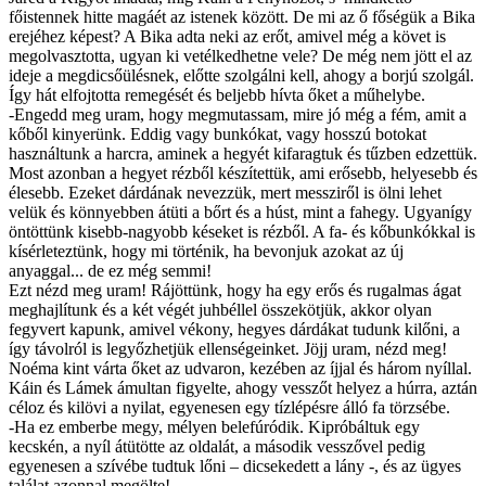
főistennek hitte magáét az istenek között. De mi az ő főségük a Bika
erejéhez képest? A Bika adta neki az erőt, amivel még a követ is
megolvasztotta, ugyan ki vetélkedhetne vele? De még nem jött el az
ideje a megdicsőülésnek, előtte szolgálni kell, ahogy a borjú szolgál.
Így hát elfojtotta remegését és beljebb hívta őket a műhelybe.
-Engedd meg uram, hogy megmutassam, mire jó még a fém, amit a
kőből kinyerünk. Eddig vagy bunkókat, vagy hosszú botokat
használtunk a harcra, aminek a hegyét kifaragtuk és tűzben edzettük.
Most azonban a hegyet rézből készítettük, ami erősebb, helyesebb és
élesebb. Ezeket dárdának nevezzük, mert messziről is ölni lehet
velük és könnyebben átüti a bőrt és a húst, mint a fahegy. Ugyanígy
öntöttünk kisebb-nagyobb késeket is rézből. A fa- és kőbunkókkal is
kísérleteztünk, hogy mi történik, ha bevonjuk azokat az új
anyaggal... de ez még semmi!
Ezt nézd meg uram! Rájöttünk, hogy ha egy erős és rugalmas ágat
meghajlítunk és a két végét juhbéllel összekötjük, akkor olyan
fegyvert kapunk, amivel vékony, hegyes dárdákat tudunk kilőni, a
így távolról is legyőzhetjük ellenségeinket. Jöjj uram, nézd meg!
Noéma kint várta őket az udvaron, kezében az íjjal és három nyíllal.
Káin és Lámek ámultan figyelte, ahogy vesszőt helyez a húrra, aztán
céloz és kilövi a nyilat, egyenesen egy tízlépésre álló fa törzsébe.
-Ha ez emberbe megy, mélyen belefúródik. Kipróbáltuk egy
kecskén, a nyíl átütötte az oldalát, a második vesszővel pedig
egyenesen a szívébe tudtuk lőni – dicsekedett a lány -, és az ügyes
találat azonnal megölte!