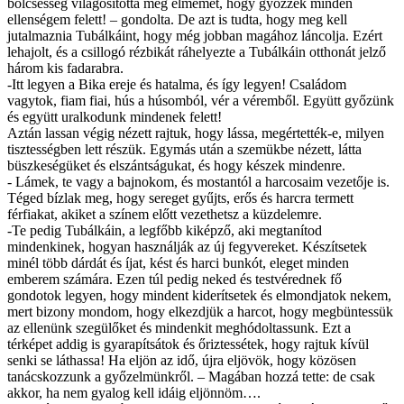
bölcsesség világosította meg elmémet, hogy győzzek minden
ellenségem felett! – gondolta. De azt is tudta, hogy meg kell
jutalmaznia Tubálkáint, hogy még jobban magához láncolja. Ezért
lehajolt, és a csillogó rézbikát ráhelyezte a Tubálkáin otthonát jelző
három kis fadarabra.
-Itt legyen a Bika ereje és hatalma, és így legyen! Családom
vagytok, fiam fiai, hús a húsomból, vér a véremből. Együtt győzünk
és együtt uralkodunk mindenek felett!
Aztán lassan végig nézett rajtuk, hogy lássa, megértették-e, milyen
tisztességben lett részük. Egymás után a szemükbe nézett, látta
büszkeségüket és elszántságukat, és hogy készek mindenre.
- Lámek, te vagy a bajnokom, és mostantól a harcosaim vezetője is.
Téged bízlak meg, hogy sereget gyűjts, erős és harcra termett
férfiakat, akiket a színem előtt vezethetsz a küzdelemre.
-Te pedig Tubálkáin, a legfőbb kiképző, aki megtanítod
mindenkinek, hogyan használják az új fegyvereket. Készítsetek
minél több dárdát és íjat, kést és harci bunkót, eleget minden
emberem számára. Ezen túl pedig neked és testvérednek fő
gondotok legyen, hogy mindent kiderítsetek és elmondjatok nekem,
mert bizony mondom, hogy elkezdjük a harcot, hogy megbüntessük
az ellenünk szegülőket és mindenkit meghódoltassunk. Ezt a
térképet addig is gyarapítsátok és őriztessétek, hogy rajtuk kívül
senki se láthassa! Ha eljön az idő, újra eljövök, hogy közösen
tanácskozzunk a győzelmünkről. – Magában hozzá tette: de csak
akkor, ha nem gyalog kell idáig eljönnöm….