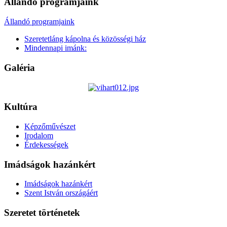
Állandó programjaink
Állandó programjaink
Szeretetláng kápolna és közösségi ház
Mindennapi imánk:
Galéria
Kultúra
Képzőművészet
Irodalom
Érdekességek
Imádságok hazánkért
Imádságok hazánkért
Szent István országáért
Szeretet történetek