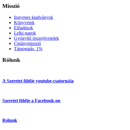
Misszió
Ingyenes kiadványok
Könyveink
Előadások
Lelki napok
Gyógyító összejövetelek
Cigánymisszió
Támogatás, 1%
Rólunk
A Szeretet földje youtube-csatornája
Szeretet földje a Facebook-on
Rólunk