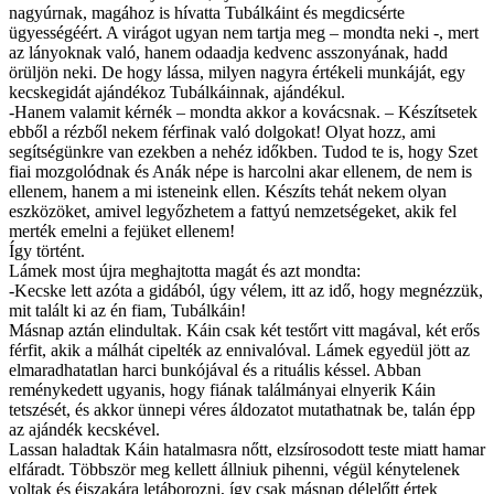
nagyúrnak, magához is hívatta Tubálkáint és megdicsérte
ügyességéért. A virágot ugyan nem tartja meg – mondta neki -, mert
az lányoknak való, hanem odaadja kedvenc asszonyának, hadd
örüljön neki. De hogy lássa, milyen nagyra értékeli munkáját, egy
kecskegidát ajándékoz Tubálkáinnak, ajándékul.
-Hanem valamit kérnék – mondta akkor a kovácsnak. – Készítsetek
ebből a rézből nekem férfinak való dolgokat! Olyat hozz, ami
segítségünkre van ezekben a nehéz időkben. Tudod te is, hogy Szet
fiai mozgolódnak és Anák népe is harcolni akar ellenem, de nem is
ellenem, hanem a mi isteneink ellen. Készíts tehát nekem olyan
eszközöket, amivel legyőzhetem a fattyú nemzetségeket, akik fel
merték emelni a fejüket ellenem!
Így történt.
Lámek most újra meghajtotta magát és azt mondta:
-Kecske lett azóta a gidából, úgy vélem, itt az idő, hogy megnézzük,
mit talált ki az én fiam, Tubálkáin!
Másnap aztán elindultak. Káin csak két testőrt vitt magával, két erős
férfit, akik a málhát cipelték az ennivalóval. Lámek egyedül jött az
elmaradhatatlan harci bunkójával és a rituális késsel. Abban
reménykedett ugyanis, hogy fiának találmányai elnyerik Káin
tetszését, és akkor ünnepi véres áldozatot mutathatnak be, talán épp
az ajándék kecskével.
Lassan haladtak Káin hatalmasra nőtt, elzsírosodott teste miatt hamar
elfáradt. Többször meg kellett állniuk pihenni, végül kénytelenek
voltak és éjszakára letáborozni, így csak másnap délelőtt értek