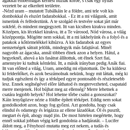
ágakkal embermagas kerítést húztak körbe, s csak egy nyílás
vezetett be az elkerített területre.
-Nézd uram – mutatott Tubálkáin le a földre, ami tele volt kis
dombokkal és elszórt fadarabokkal. - Ez itt a mi világunk, amit
ismerünk és felfedeztünk. A te szolgád és testvére sokat járt már
sokfelé, és mindent megjegyzett. Itt van kicsiben kirakva minden.
Középen, kis lécekkel kirakva, itt a Te városod, Nód városa, a világ
középpontja. Mögötte nem sokkal, itt a mi lakhelyünk és a folyó és a
patakok a kőtörmelékkel kihúzva. A kis fadarabok az egyes
nemzetségek sátrait jelölik, mindegyik más fafajtával. Minél
nagyobb az ágacska, annál többen élnek azon a helyen. Hátul, a
hegyeknél, ahová a kis fasátrat állítottuk, ott élnek Szet fiai,
amennyire ki tudtuk kémlelni. Itt, a másik irányban pedig Anák fiai.
Itt van előtted a világ, Uram, ameddig mi eljutottunk. De ha küldesz
ki felderítőket, és azok beszámolnak nekünk, hogy mit láttak, még ki
tudjuk egészíteni és így a térképed egyre pontosabb és részletesebb
lesz. Ennek segítségével előre láthatod és megtervezheted, csapataid
merre menjenek. Hol bújhat meg az ellenség? Merre lehetnek a
csatára legjobb helyek? Hol lehetne tőrbe csalni a gonoszokat?
Káin lenyűgözve nézte a földbe épített térképet. Eddig nem sokat
gondolkodott azon, hogy fog győzni. Azt gondolta, hogy csak
elindul és odamegy és leigázza az ellene lázadókat. Öl és pusztít,
megtart és épít, ahogy majd jön. De most hirtelen megértette, hogy
ennél sokkal jobban végig kell gondolnia a hadjáratát. – Lucifer
áldott meg, a Fényhozó mutatta meg ezt nekem, a tudás és