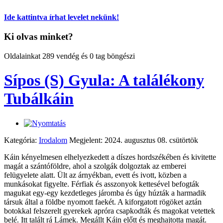
Ide kattintva írhat levelet nekünk!
Ki olvas minket?
Oldalainkat 289 vendég és 0 tag böngészi
Sípos (S) Gyula: A találékony
Tubálkáin
Kategória:
Irodalom
Megjelent: 2024. augusztus 08. csütörtök
Káin kényelmesen elhelyezkedett a díszes hordszékében és kivitette
magát a szántóföldre, ahol a szolgák dolgoztak az emberei
felügyelete alatt. Ült az árnyékban, evett és ivott, közben a
munkásokat figyelte. Férfiak és asszonyok kettesével befogták
magukat egy-egy kezdetleges járomba és úgy húzták a harmadik
társuk által a földbe nyomott faekét. A kiforgatott rögöket aztán
botokkal felszerelt gyerekek apróra csapkodták és magokat vetettek
belé. Itt talált rá Lámek. Megállt Káin előtt és meghajtotta magát.