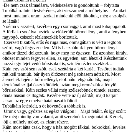
-De nem csak támadásra, védekezésre is gondoltunk – folytatta
Tubálkáin. Intett testvérének, aki visszament a műhelybe. – Amiket
most mutatunk uram, azokat mindenki elől titkoltuk, még a szolgák
se látták!
Noéma visszatért, kezében egy csomaggal, amit most kihajtogatott.
A férfiak csodálva nézték az előkerülő bőrmellényt, amit a fényben
ragyogó, csiszolt rézlemezkék borítottak.
-Cserzett bikabőr, erős és rugalmas, önmagában is véd a legtöbb
szúró, vágó fegyver ellen. Mi is használunk ilyen bőrmellényt
amikor tűzzel dolgozunk, hogy meg ne égessen. Ez azonban királyi
öltözet minden fegyver ellen, az egyetlen, ami létezik! Készítettünk
hozzá egy fejet védő bőrsisakot is, szintén rézlemezekkel…
Káin egy szót sem szólt, csak széttárta a két karját. Testőrei tudták,
mit kell tenniük, bár ilyen öltözetet még sohasem adtak rá. Most
átemelték fején a bőrmellényt, elöl-hátul eligazították, majd
derekánál szíjjal összekötötték, aztán megkoronázták a fénylő
bőrsisakkal. Káin széles vállai még szélesebbnek tűntek, szemei
diadalmasan csillogtak. Kezébe vette az új dárdát, majd karjait
lassan az égre emelve hatalmasat kiáltott.
Tubálkáin letérdelt, s őt követték a többiek is.
-Urunk vagy, győztes az egész világon! – Majd felállt, és így szólt: -
De még mindig van valami, amit szeretnénk megmutatni. Kérlek,
jöjj a műhely mögé, az elzárt részre.
Káin most látta csak, hogy a ház mögött fákkal, bokrokkal, leveles