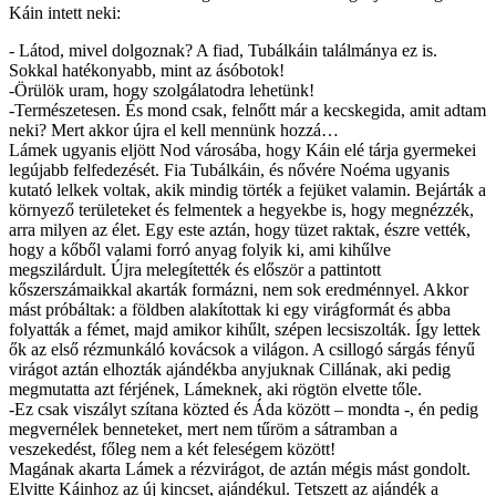
Káin intett neki:
- Látod, mivel dolgoznak? A fiad, Tubálkáin találmánya ez is.
Sokkal hatékonyabb, mint az ásóbotok!
-Örülök uram, hogy szolgálatodra lehetünk!
-Természetesen. És mond csak, felnőtt már a kecskegida, amit adtam
neki? Mert akkor újra el kell mennünk hozzá…
Lámek ugyanis eljött Nod városába, hogy Káin elé tárja gyermekei
legújabb felfedezését. Fia Tubálkáin, és nővére Noéma ugyanis
kutató lelkek voltak, akik mindig törték a fejüket valamin. Bejárták a
környező területeket és felmentek a hegyekbe is, hogy megnézzék,
arra milyen az élet. Egy este aztán, hogy tüzet raktak, észre vették,
hogy a kőből valami forró anyag folyik ki, ami kihűlve
megszilárdult. Újra melegítették és először a pattintott
kőszerszámaikkal akarták formázni, nem sok eredménnyel. Akkor
mást próbáltak: a földben alakítottak ki egy virágformát és abba
folyatták a fémet, majd amikor kihűlt, szépen lecsiszolták. Így lettek
ők az első rézmunkáló kovácsok a világon. A csillogó sárgás fényű
virágot aztán elhozták ajándékba anyjuknak Cillának, aki pedig
megmutatta azt férjének, Lámeknek, aki rögtön elvette tőle.
-Ez csak viszályt szítana közted és Áda között – mondta -, én pedig
megvernélek benneteket, mert nem tűröm a sátramban a
veszekedést, főleg nem a két feleségem között!
Magának akarta Lámek a rézvirágot, de aztán mégis mást gondolt.
Elvitte Káinhoz az új kincset, ajándékul. Tetszett az ajándék a