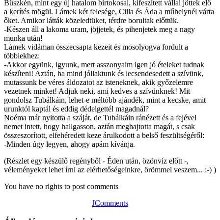
Büszkén, mint egy új hatalom birtokosai, kifeszített vállal jöttek elő
a kerítés mögül. Lámek két felesége, Cilla és Áda a műhelynél várta
őket. Amikor látták közeledtüket, térdre borultak előttük.
-Készen áll a lakoma uram, jöjjetek, és pihenjetek meg a nagy
munka után!
Lámek vidáman összecsapta kezeit és mosolyogva fordult a
többiekhez:
-Akkor együnk, igyunk, mert asszonyaim igen jó ételeket tudnak
készíteni! Aztán, ha mind jóllaktunk és lecsendesedett a szívünk,
mutassunk be véres áldozatot az isteneknek, akik győzelemre
vezetnek minket! Adjuk neki, ami kedves a szívünknek! Mit
gondolsz Tubálkáin, lehet-e méltóbb ajándék, mint a kecske, amit
urunktól kaptál és eddig dédelgettél magadnál?
Noéma már nyitotta a száját, de Tubálkáin ránézett és a fejével
nemet intett, hogy hallgasson, aztán meghajtotta magát, s csak
összeszorított, elfehéredett keze árulkodott a belső feszültségéről:
-Minden úgy legyen, ahogy apám kívánja.
(Részlet egy készülő regényből - Éden után, özönvíz előtt -,
véleményeket lehet írni az elérhetőségeinkre, örömmel veszem... :-) )
You have no rights to post comments
JComments