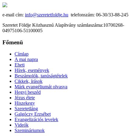
e-mail cím:
info@szeretetfoldje.hu
telefonszám: 06-30/33-88-245
Szeretet Földje Közhasznú Alapítvány számlaszáma:10700268-
04975106-51100005
Főmenü
Címlap
A mai napra
Eheti
Hírek, események
Beszámolók, tanúságtételek
Cikkek, írások
Márk evangéliumát olvasva
Hegyi beszéd
Jézus élete
Hiszekegy
Szeretetláng
Galgóczy Erzsébet
Evangelizációs levelek
Videók
Szemináriumok