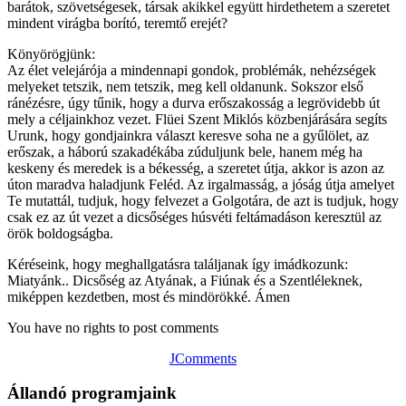
barátok, szövetségesek, társak akikkel együtt hirdethetem a szeretet
mindent virágba borító, teremtő erejét?
Könyörögjünk:
Az élet velejárója a mindennapi gondok, problémák, nehézségek
melyeket tetszik, nem tetszik, meg kell oldanunk. Sokszor első
ránézésre, úgy tűnik, hogy a durva erőszakosság a legrövidebb út
mely a céljainkhoz vezet. Flüei Szent Miklós közbenjárására segíts
Urunk, hogy gondjainkra választ keresve soha ne a gyűlölet, az
erőszak, a háború szakadékába zúduljunk bele, hanem még ha
keskeny és meredek is a békesség, a szeretet útja, akkor is azon az
úton maradva haladjunk Feléd. Az irgalmasság, a jóság útja amelyet
Te mutattál, tudjuk, hogy felvezet a Golgotára, de azt is tudjuk, hogy
csak ez az út vezet a dicsőséges húsvéti feltámadáson keresztül az
örök boldogságba.
Kéréseink, hogy meghallgatásra találjanak így imádkozunk:
Miatyánk.. Dicsőség az Atyának, a Fiúnak és a Szentléleknek,
miképpen kezdetben, most és mindörökké. Ámen
You have no rights to post comments
JComments
Állandó programjaink