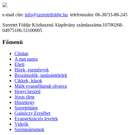
e-mail cím:
info@szeretetfoldje.hu
telefonszám: 06-30/33-88-245
Szeretet Földje Közhasznú Alapítvány számlaszáma:10700268-
04975106-51100005
Főmenü
Címlap
A mai napra
Eheti
Hírek, események
Beszámolók, tanúságtételek
Cikkek, írások
Márk evangéliumát olvasva
Hegyi beszéd
Jézus élete
Hiszekegy
Szeretetláng
Galgóczy Erzsébet
Evangelizációs levelek
Videók
Szemináriumok