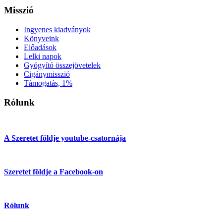
Misszió
Ingyenes kiadványok
Könyveink
Előadások
Lelki napok
Gyógyító összejövetelek
Cigánymisszió
Támogatás, 1%
Rólunk
A Szeretet földje youtube-csatornája
Szeretet földje a Facebook-on
Rólunk