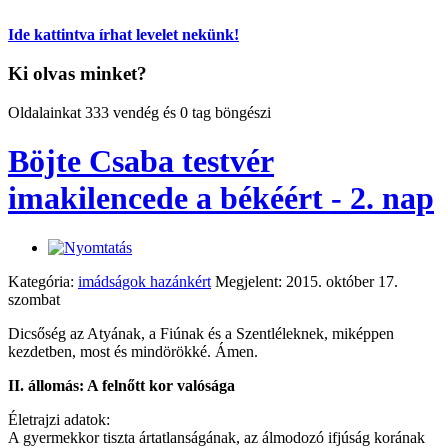
Ide kattintva írhat levelet nekünk!
Ki olvas minket?
Oldalainkat 333 vendég és 0 tag böngészi
Böjte Csaba testvér
imakilencede a békéért - 2. nap
Kategória:
imádságok hazánkért
Megjelent: 2015. október 17.
szombat
Dicsőség az Atyának, a Fiúnak és a Szentléleknek, miképpen
kezdetben, most és mindörökké. Ámen.
II. állomás: A felnőtt kor valósága
Életrajzi adatok:
A gyermekkor tiszta ártatlanságának, az álmodozó ifjúság korának