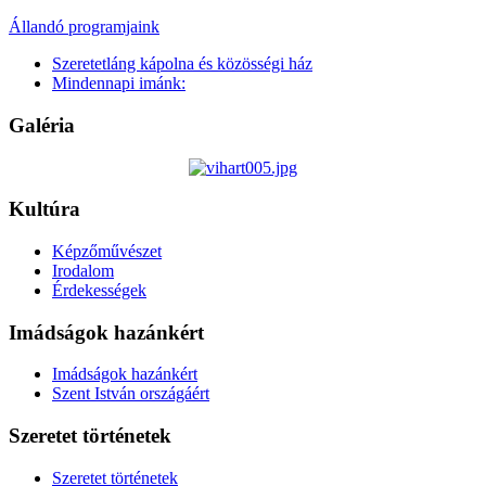
Állandó programjaink
Szeretetláng kápolna és közösségi ház
Mindennapi imánk:
Galéria
Kultúra
Képzőművészet
Irodalom
Érdekességek
Imádságok hazánkért
Imádságok hazánkért
Szent István országáért
Szeretet történetek
Szeretet történetek