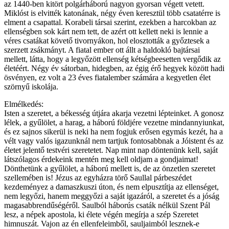
az 1440-ben kitört polgárháború nagyon gyorsan végett vetett.
Miklóst is elvitték katonának, négy éven keresztül több csatatérre is
elment a csapattal. Korabeli társai szerint, ezekben a harcokban az
ellenségben sok kárt nem tett, de azért ott kellett neki is lennie a
véres csatákat követő tivornyákon, hol elosztották a győztesek a
szerzett zsákmányt. A fiatal ember ott állt a haldokló bajtársai
mellett, látta, hogy a legyőzött ellenség kétségbeesetten vergődik az
életéért. Négy év sátorban, hidegben, az égig érő hegyek között hadi
ösvényen, ez volt a 23 éves fiatalember számára a kegyetlen élet
szörnyű iskolája.
Elmélkedés:
Isten a szeretet, a békesség útjára akarja vezetni lépteinket. A gonosz
lélek, a gyűlölet, a harag, a háború földjére vezetne mindannyiunkat,
és ez sajnos sikerül is neki ha nem fogjuk erősen egymás kezét, ha a
vélt vagy valós igazunknál nem tartjuk fontosabbnak a Jóistent és az
életet jelentő testvéri szeretetet. Nap mint nap döntenünk kell, saját
látszólagos érdekeink mentén meg kell oldjam a gondjaimat!
Dönthetünk a gyűlölet, a háború mellett is, de az önzetlen szeretet
szellemében is! Jézus az egyházra törő Saullal párbeszédet
kezdeményez a damaszkuszi úton, és nem elpusztítja az ellenséget,
nem legyőzi, hanem meggyőzi a saját igazáról, a szeretet és a jóság
magasabbrendűségéről. Saulból háborús csaták nélkül Szent Pál
lesz, a népek apostola, ki élete végén megírja a szép Szeretet
himnuszát. Vajon az én ellenfeleimből, sauljaimból lesznek-e