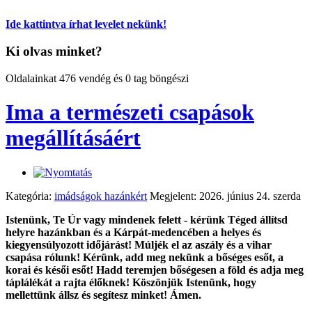
Ide kattintva írhat levelet nekünk!
Ki olvas minket?
Oldalainkat 476 vendég és 0 tag böngészi
Ima a természeti csapások
megállításáért
Kategória:
imádságok hazánkért
Megjelent: 2026. június 24. szerda
Istenünk, Te Úr vagy mindenek felett - kérünk Téged állítsd
helyre hazánkban és a Kárpát-medencében a helyes és
kiegyensúlyozott időjárást! Múljék el az aszály és a vihar
csapása rólunk! Kérünk, add meg nekünk a bőséges esőt, a
korai és késői esőt! Hadd teremjen bőségesen a föld és adja meg
táplálékát a rajta élőknek! Köszönjük Istenünk, hogy
mellettünk állsz és segítesz minket! Ámen.