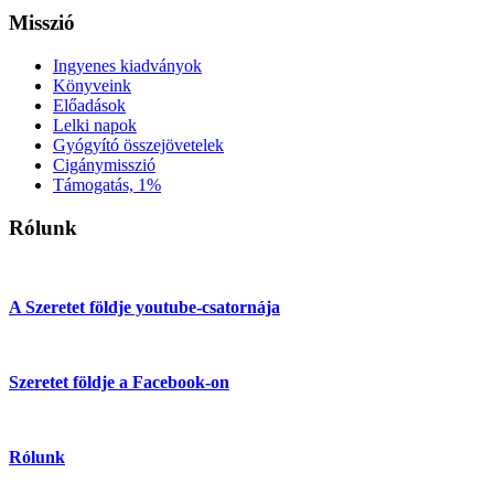
Misszió
Ingyenes kiadványok
Könyveink
Előadások
Lelki napok
Gyógyító összejövetelek
Cigánymisszió
Támogatás, 1%
Rólunk
A Szeretet földje youtube-csatornája
Szeretet földje a Facebook-on
Rólunk