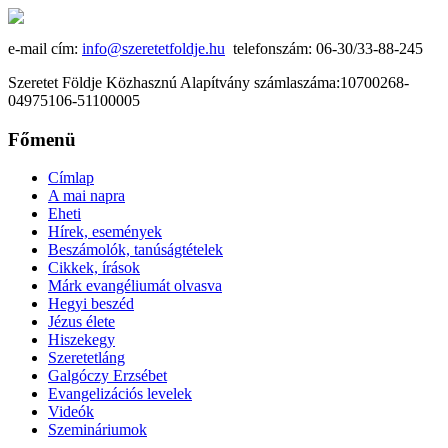
e-mail cím:
info@szeretetfoldje.hu
telefonszám: 06-30/33-88-245
Szeretet Földje Közhasznú Alapítvány számlaszáma:10700268-
04975106-51100005
Főmenü
Címlap
A mai napra
Eheti
Hírek, események
Beszámolók, tanúságtételek
Cikkek, írások
Márk evangéliumát olvasva
Hegyi beszéd
Jézus élete
Hiszekegy
Szeretetláng
Galgóczy Erzsébet
Evangelizációs levelek
Videók
Szemináriumok