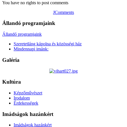
You have no rights to post comments
JComments
Állandó programjaink
Állandó programjaink
Szeretetláng kápolna és közösségi ház
Mindennapi imánk:
Galéria
Kultúra
Képzőművészet
Irodalom
Érdekességek
Imádságok hazánkért
Imádságok hazánkért