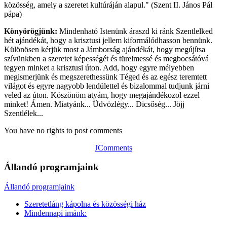
közösség, amely a szeretet kultúráján alapul." (Szent II. János Pál
pápa)
Könyörögjünk:
Mindenható Istenünk áraszd ki ránk Szentlelked
hét ajándékát, hogy a krisztusi jellem kiformálódhasson bennünk.
Különösen kérjük most a Jámborság ajándékát, hogy megújítsa
szívünkben a szeretet képességét és türelmessé és megbocsátóvá
tegyen minket a krisztusi úton. Add, hogy egyre mélyebben
megismerjünk és megszerethessünk Téged és az egész teremtett
világot és egyre nagyobb lendülettel és bizalommal tudjunk járni
veled az úton. Köszönöm atyám, hogy megajándékozol ezzel
minket! Ámen. Miatyánk... Üdvözlégy... Dicsőség... Jöjj
Szentlélek...
You have no rights to post comments
JComments
Állandó programjaink
Állandó programjaink
Szeretetláng kápolna és közösségi ház
Mindennapi imánk: