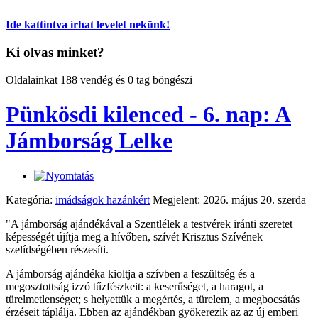
Ide kattintva írhat levelet nekünk!
Ki olvas minket?
Oldalainkat 188 vendég és 0 tag böngészi
Pünkösdi kilenced - 6. nap: A
Jámborság Lelke
Kategória:
imádságok hazánkért
Megjelent: 2026. május 20. szerda
"A jámborság ajándékával a Szentlélek a testvérek iránti szeretet
képességét újítja meg a hívőben, szívét Krisztus Szívének
szelídségében részesíti.
A jámborság ajándéka kioltja a szívben a feszültség és a
megosztottság izzó tűzfészkeit: a keserűséget, a haragot, a
türelmetlenséget; s helyettük a megértés, a türelem, a megbocsátás
érzéseit táplálja. Ebben az ajándékban gyökerezik az az új emberi