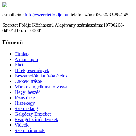
e-mail cím:
info@szeretetfoldje.hu
telefonszám: 06-30/33-88-245
Szeretet Földje Közhasznú Alapítvány számlaszáma:10700268-
04975106-51100005
Főmenü
Címlap
A mai napra
Eheti
Hírek, események
Beszámolók, tanúságtételek
Cikkek, írások
Márk evangéliumát olvasva
Hegyi beszéd
Jézus élete
Hiszekegy
Szeretetláng
Galgóczy Erzsébet
Evangelizációs levelek
Videók
Szemináriumok