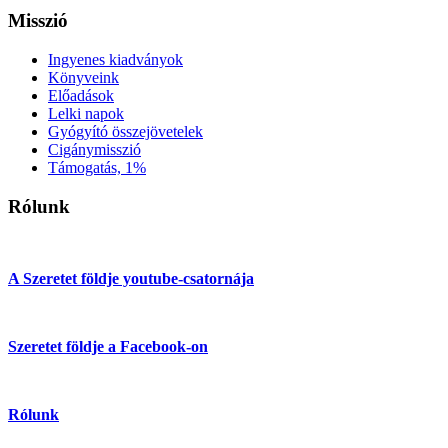
Misszió
Ingyenes kiadványok
Könyveink
Előadások
Lelki napok
Gyógyító összejövetelek
Cigánymisszió
Támogatás, 1%
Rólunk
A Szeretet földje youtube-csatornája
Szeretet földje a Facebook-on
Rólunk