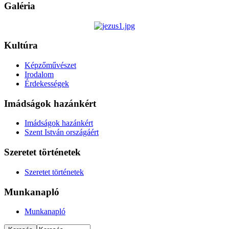
Galéria
Kultúra
Képzőművészet
Irodalom
Érdekességek
Imádságok hazánkért
Imádságok hazánkért
Szent István országáért
Szeretet történetek
Szeretet történetek
Munkanapló
Munkanapló