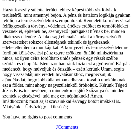
Hazánk aszály sújtotta terület, ehhez képest több víz folyik ki
területéről, mint amennyi bejön. A pénz és hatalom logikája gyakran
felülírja a természetvédelmi szempontokat. Rendeleti kormányzással
felfüggesztik a törvényi védelmet, értékes erdőket és termőföldeket
vesznek el, építenek be, szennyező iparágakat hívnak be, minden
tiltakozás ellenére. A lakossági ellenállás miatt a környezetvédő
szervezeteket sokszor ellenségnek tekintik és igyekeznek
ellehetetleníteni a munkájukat. A környezet- és természetvédelemre
fordított költségvetési pénz egyre csökken, önálló minisztériuma
nincs, az ilyen célra fordítható uniós pénzek egy részét szélbe
szórták és ellopták. Isten azonban ránk bízta ezt a gyönyörű Kárpát-
medencét, hogy műveljük és őrizzük – ezért kérünk Uram, segíts,
hogy visszataláljunk eredeti hivatásunkhoz, megbecsüljük
ajándékodat, hogy jobb állapotban adhassuk tovább unokáinknak
ezt a földet, mint ahogy nagyszüleinktől örököltük. Kérünk Téged
Jézus Krisztus nevében, a mindenkor segítő Szűzanya és minden
szentek segítségével, add meg ezt népünknek! Ámen.
Imádkozzunk most saját szavainkkal és/vagy kötött imákkal is...
Miatyánk... Üdvözlégy... Dicsőség...
You have no rights to post comments
JComments