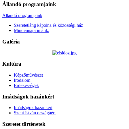
Állandó programjaink
Állandó programjaink
Szeretetláng kápolna és közösségi ház
Mindennapi imánk:
Galéria
Kultúra
Képzőművészet
Irodalom
Érdekességek
Imádságok hazánkért
Imádságok hazánkért
Szent István országáért
Szeretet történetek