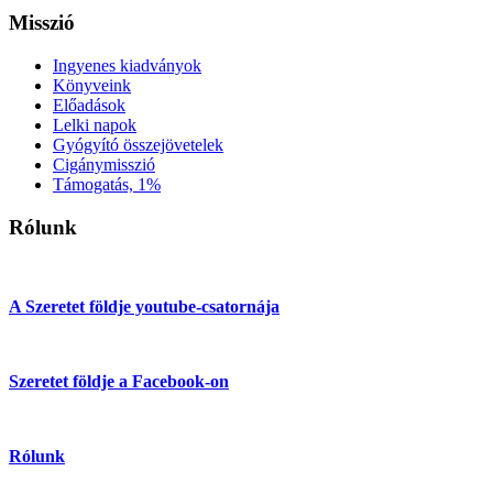
Misszió
Ingyenes kiadványok
Könyveink
Előadások
Lelki napok
Gyógyító összejövetelek
Cigánymisszió
Támogatás, 1%
Rólunk
A Szeretet földje youtube-csatornája
Szeretet földje a Facebook-on
Rólunk