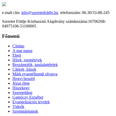
e-mail cím:
info@szeretetfoldje.hu
telefonszám: 06-30/33-88-245
Szeretet Földje Közhasznú Alapítvány számlaszáma:10700268-
04975106-51100005
Főmenü
Címlap
A mai napra
Eheti
Hírek, események
Beszámolók, tanúságtételek
Cikkek, írások
Márk evangéliumát olvasva
Hegyi beszéd
Jézus élete
Hiszekegy
Szeretetláng
Galgóczy Erzsébet
Evangelizációs levelek
Videók
Szemináriumok