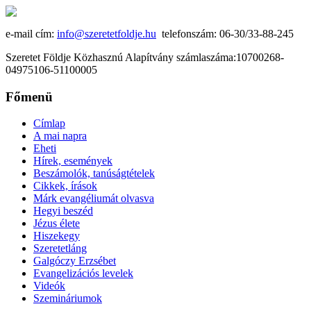
e-mail cím:
info@szeretetfoldje.hu
telefonszám: 06-30/33-88-245
Szeretet Földje Közhasznú Alapítvány számlaszáma:10700268-
04975106-51100005
Főmenü
Címlap
A mai napra
Eheti
Hírek, események
Beszámolók, tanúságtételek
Cikkek, írások
Márk evangéliumát olvasva
Hegyi beszéd
Jézus élete
Hiszekegy
Szeretetláng
Galgóczy Erzsébet
Evangelizációs levelek
Videók
Szemináriumok