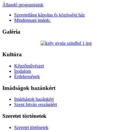
Állandó programjaink
Szeretetláng kápolna és közösségi ház
Mindennapi imánk:
Galéria
Kultúra
Képzőművészet
Irodalom
Érdekességek
Imádságok hazánkért
Imádságok hazánkért
Szent István országáért
Szeretet történetek
Szeretet történetek