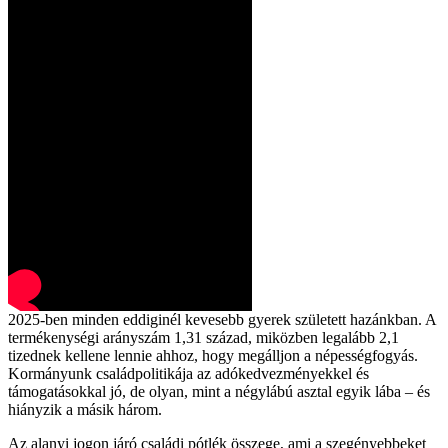
2025-ben minden eddiginél kevesebb gyerek született hazánkban. A
termékenységi arányszám 1,31 század, miközben legalább 2,1
tizednek kellene lennie ahhoz, hogy megálljon a népességfogyás.
Kormányunk családpolitikája az adókedvezményekkel és
támogatásokkal jó, de olyan, mint a négylábú asztal egyik lába – és
hiányzik a másik három.
Az alanyi jogon járó családi pótlék összege, ami a szegényebbeket