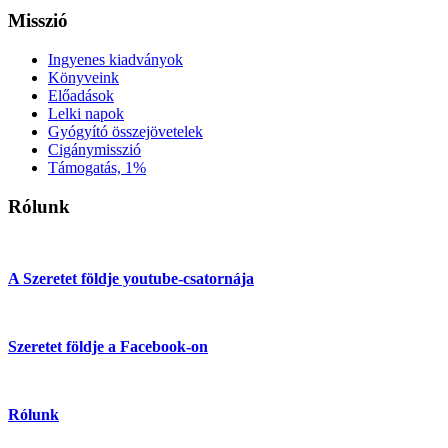
Misszió
Ingyenes kiadványok
Könyveink
Előadások
Lelki napok
Gyógyító összejövetelek
Cigánymisszió
Támogatás, 1%
Rólunk
A Szeretet földje youtube-csatornája
Szeretet földje a Facebook-on
Rólunk