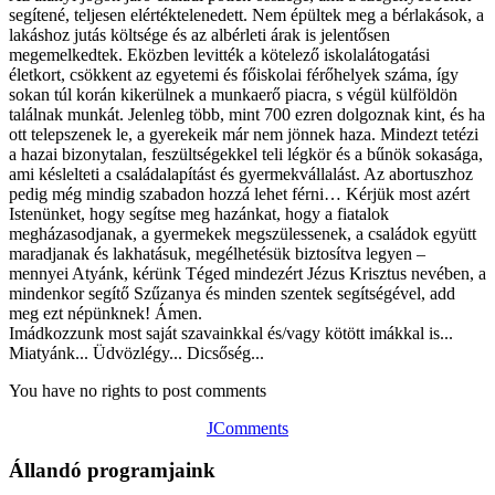
segítené, teljesen elértéktelenedett. Nem épültek meg a bérlakások, a
lakáshoz jutás költsége és az albérleti árak is jelentősen
megemelkedtek. Eközben levitték a kötelező iskolalátogatási
életkort, csökkent az egyetemi és főiskolai férőhelyek száma, így
sokan túl korán kikerülnek a munkaerő piacra, s végül külföldön
találnak munkát. Jelenleg több, mint 700 ezren dolgoznak kint, és ha
ott telepszenek le, a gyerekeik már nem jönnek haza. Mindezt tetézi
a hazai bizonytalan, feszültségekkel teli légkör és a bűnök sokasága,
ami késlelteti a családalapítást és gyermekvállalást. Az abortuszhoz
pedig még mindig szabadon hozzá lehet férni… Kérjük most azért
Istenünket, hogy segítse meg hazánkat, hogy a fiatalok
megházasodjanak, a gyermekek megszülessenek, a családok együtt
maradjanak és lakhatásuk, megélhetésük biztosítva legyen –
mennyei Atyánk, kérünk Téged mindezért Jézus Krisztus nevében, a
mindenkor segítő Szűzanya és minden szentek segítségével, add
meg ezt népünknek! Ámen.
Imádkozzunk most saját szavainkkal és/vagy kötött imákkal is...
Miatyánk... Üdvözlégy... Dicsőség...
You have no rights to post comments
JComments
Állandó programjaink