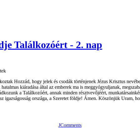
dje Találkozóért - 2. nap
tek
koztak Hozzád, hogy jelek és csodák történjenek Jézus Krisztus nevében
ek hatalmas kiáradása által az emberek ma is meggyógyuljanak, megszab
ádkozunk a Találkozóért, annak minden résztvevőjéért, munkatársainké
 és az igazságosság országa, a Szeretet földje! Ámen. Köszönjük Uram,
JComments