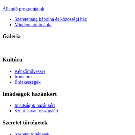
Állandó programjaink
Szeretetláng kápolna és közösségi ház
Mindennapi imánk:
Galéria
Kultúra
Képzőművészet
Irodalom
Érdekességek
Imádságok hazánkért
Imádságok hazánkért
Szent István országáért
Szeretet történetek
Szeretet történetek