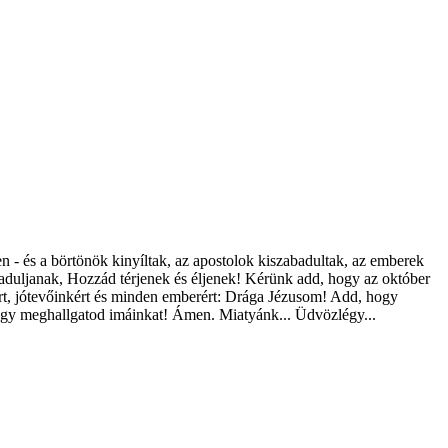
 - és a börtönök kinyíltak, az apostolok kiszabadultak, az emberek
aduljanak, Hozzád térjenek és éljenek! Kérünk add, hogy az október
rt, jótevőinkért és minden emberért: Drága Jézusom! Add, hogy
 hogy meghallgatod imáinkat! Ámen. Miatyánk... Üdvözlégy...