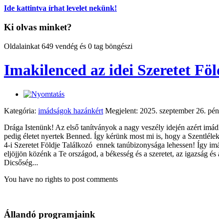
Ide kattintva írhat levelet nekünk!
Ki olvas minket?
Oldalainkat 649 vendég és 0 tag böngészi
Imakilenced az idei Szeretet Föl
Kategória:
imádságok hazánkért
Megjelent: 2025. szeptember 26. pén
Drága Istenünk! Az első tanítványok a nagy veszély idején azért imád
pedig életet nyertek Benned. Így kérünk most mi is, hogy a Szentlél
4-i Szeretet Földje Találkozó ennek tanúbizonysága lehessen! Így im
eljöjjön közénk a Te országod, a békesség és a szeretet, az igazság
Dicsőség...
You have no rights to post comments
Állandó programjaink