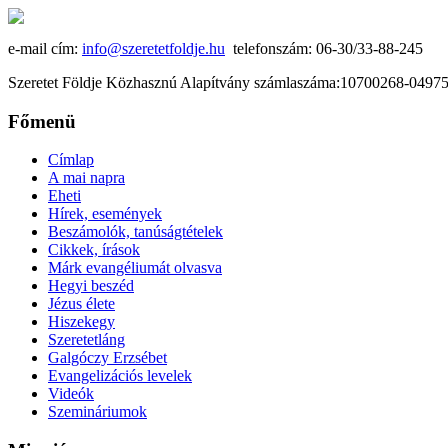
e-mail cím:
info@szeretetfoldje.hu
telefonszám: 06-30/33-88-245
Szeretet Földje Közhasznú Alapítvány számlaszáma:10700268-049
Főmenü
Címlap
A mai napra
Eheti
Hírek, események
Beszámolók, tanúságtételek
Cikkek, írások
Márk evangéliumát olvasva
Hegyi beszéd
Jézus élete
Hiszekegy
Szeretetláng
Galgóczy Erzsébet
Evangelizációs levelek
Videók
Szemináriumok