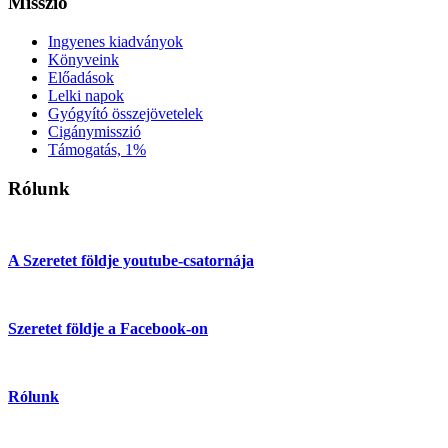
Misszió
Ingyenes kiadványok
Könyveink
Előadások
Lelki napok
Gyógyító összejövetelek
Cigánymisszió
Támogatás, 1%
Rólunk
A Szeretet földje youtube-csatornája
Szeretet földje a Facebook-on
Rólunk