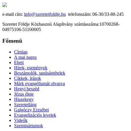
e-mail cím:
info@szeretetfoldje.hu
telefonszám: 06-30/33-88-245
Szeretet Földje Közhasznú Alapítvány számlaszáma:10700268-
04975106-51100005
Főmenü
Címlap
A mai napra
Eheti
Hírek, események
Beszámolók, tanúságtételek
Cikkek, írások
Márk evangéliumát olvasva
Hegyi beszéd
Jézus élete
Hiszekegy
Szeretetláng
Galgóczy Erzsébet
Evangelizációs levelek
Videók
Szemináriumok