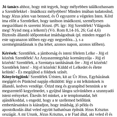
Jó tanács
ahhoz, hogy mit tegyek, hogy mélyebben találkozhassam
a Szentlélekkel - Imádkozz mélyebben! Minden imában tudatosítsd,
hogy Jézus jelen van benned, és Ő egyszerre a végtelen Isten. Kérd
ima előtt a Szentlelket, hogy tanítson imádkozni, személyesen
megszólítani és szeretni Jézust. (Pl. így: Jöjj Szentlélek! Világosíts
meg! Nyisd meg a lelkem!) (Vö. Rom 8,14-16, 26; Gal 4,6)
Biztosíts állandó időpontokat imádságodnak (pl. minden reggel és
este ugyanazon időben egy-egy negyedóra...), s a
szentségimádásnak is (ha lehet, azonos napon, azonos időben).
Kérések
: Szentlélek, a jámborság és isteni félelem Lelke - Jöjj el
közénk Szentlélek! Az Anyaszentegyház kormányzója - Jöjj el
közénk! Szentlélek, a Szentatya tanításának őre - Jöjj el közénk!
Szentlélek Isten! - Jöjj el közénk! Küldd el Lelkedet és életre
kelünk! - És megújítod a földnek színét.
Könyörögjünk
! Szentlélek Úristen, kit az Úr Jézus, Egyházának
megígért és Pünkösd napján elküldött: légy a mi lelkünknek is
állandó, kedves vendége. Őrizd meg és gyarapítsd bennünk a te
megszentelő kegyelmedet, s gyújtsd lángra szívünkben a szunnyadó
isteni erényeket. Ékesíts fel minket, a te templomaidat, hét
ajándékoddal, s engedd, hogy a te szellemed belőlünk
embertársainkra is kiáradjon, hogy imádság, jó példa és
apostolkodás által veled együtt hathatósan építsük Jézus Krisztus
országát. A mi Urunk, Jézus Krisztus, a te Fiad által, aki veled él és