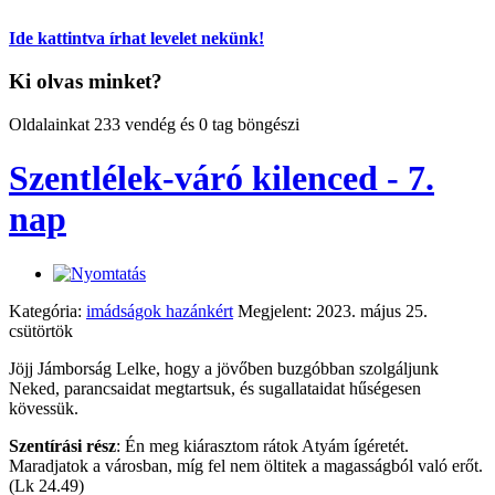
Ide kattintva írhat levelet nekünk!
Ki olvas minket?
Oldalainkat 233 vendég és 0 tag böngészi
Szentlélek-váró kilenced - 7.
nap
Kategória:
imádságok hazánkért
Megjelent: 2023. május 25.
csütörtök
Jöjj Jámborság Lelke, hogy a jövőben buzgóbban szolgáljunk
Neked, parancsaidat megtartsuk, és sugallataidat hűségesen
kövessük.
Szentírási rész
: Én meg kiárasztom rátok Atyám ígéretét.
Maradjatok a városban, míg fel nem öltitek a magasságból való erőt.
(Lk 24.49)