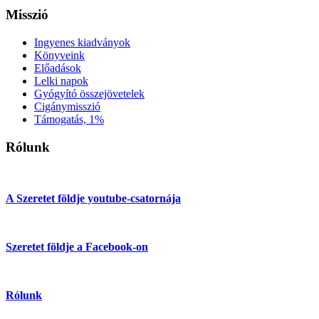
Misszió
Ingyenes kiadványok
Könyveink
Előadások
Lelki napok
Gyógyító összejövetelek
Cigánymisszió
Támogatás, 1%
Rólunk
A Szeretet földje youtube-csatornája
Szeretet földje a Facebook-on
Rólunk