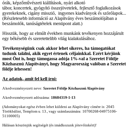
órák, képzőművészeti kiállítások, nyári alkotó
tábor, koncertek, gyógyító összejövetelek, fejlesztő foglalkozások
gyerekeknek, cigány misszió, ingyenes kiadványok és szórólapok...
(Részletesebb információ az Alapítvány éves beszámolójában a
beszámolók, tanúságtételek menüpont alatt.)
Hisszük, hogy az elmúlt években munkánk tevékenyen hozzájárult
egy békésebb és szeretettelibb világ kialakulásához.
Tevékenységünk csak akkor lehet sikeres, ha támogatókat
tudunk találni, akik egyet értenek céljainkkal. Ezért kérjünk
most Önt is, hogy támogassa adója 1%-val a Szeretet Földje
Közhasznú Alapítványt, hogy Magyarország valóban a Szeretet
földje lehessen!
Az adatok, amit fel kell írni:
A kedvezményezett neve:
Szeretet Földje Közhasznú Alapítvány
A kedvezményezett adószáma:
18684319-1-13
(Adományokat egész évben lehet küldeni az Alapítvány címére is: 2045
Törökbálint, Templom u. 13., vagy számlaszámára: 10700268-04975106-
51100005)
Hálásan köszönjük segítségét (és imádkozunk jótevőinkért)!