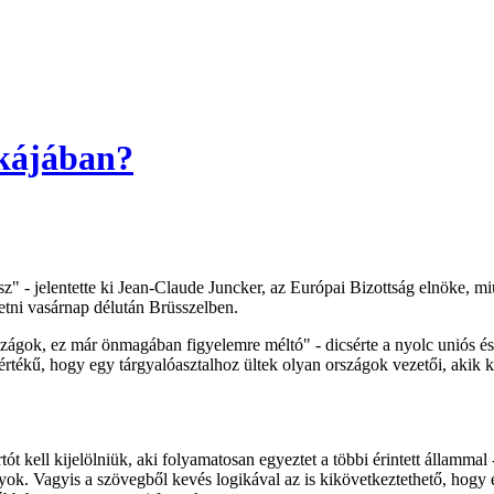
ikájában?
 lesz" - jelentette ki Jean-Claude Juncker, az Európai Bizottság elnöke
getni vasárnap délután Brüsszelben.
zágok, ez már önmagában figyelemre méltó" - dicsérte a nyolc uniós és h
sértékű, hogy egy tárgyalóasztalhoz ültek olyan országok vezetői, akik
 kell kijelölniük, aki folyamatosan egyeztet a többi érintett állammal -
nyok. Vagyis a szövegből kevés logikával az is kikövetkeztethető, hogy