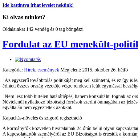
Ide kattintva írhat levelet nekünk!
Ki olvas minket?
Oldalainkat 142 vendég és 0 tag böngészi
Fordulat az EU menekült-polit
Kategória:
Hírek, események
Megjelent: 2015. október 26. hétfő
"Az egyszerű továbbtolás politikáját meg kell szüntetni, és ez így is
érintett összes ország vezetője végre rendesen leült egymással beszél
"Nem lesz több hirtelen határátlépés, hanem konzultálni fognak az ors
Névtelenül nyilatkozó bizottsági források szerint önmagában az jelzé
egyáltalán nem egyeztettek azokkal.
Kapacitás-növelés és szigorú regisztráció
A kormányfők közvetlen hivatalainak 24 órán belül olyan kapcsolattartót
A kapcsolattartók személyéről az EU Bizottságot is értesítik a kormá