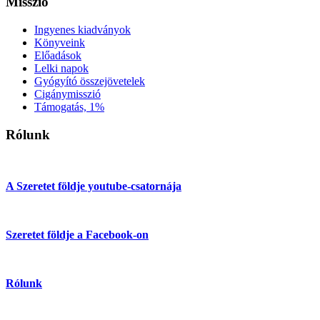
Misszió
Ingyenes kiadványok
Könyveink
Előadások
Lelki napok
Gyógyító összejövetelek
Cigánymisszió
Támogatás, 1%
Rólunk
A Szeretet földje youtube-csatornája
Szeretet földje a Facebook-on
Rólunk