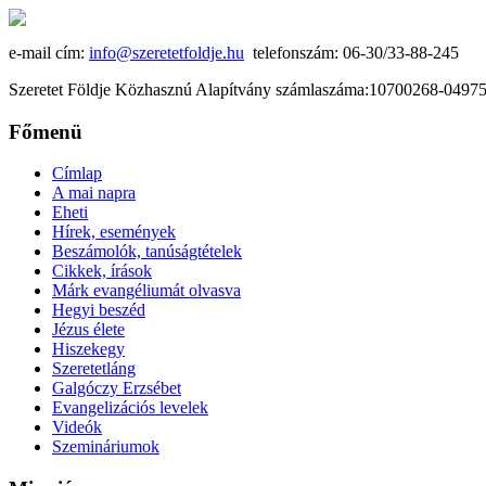
e-mail cím:
info@szeretetfoldje.hu
telefonszám: 06-30/33-88-245
Szeretet Földje Közhasznú Alapítvány számlaszáma:10700268-049
Főmenü
Címlap
A mai napra
Eheti
Hírek, események
Beszámolók, tanúságtételek
Cikkek, írások
Márk evangéliumát olvasva
Hegyi beszéd
Jézus élete
Hiszekegy
Szeretetláng
Galgóczy Erzsébet
Evangelizációs levelek
Videók
Szemináriumok