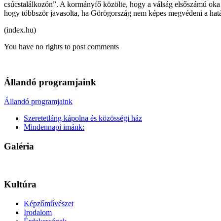
csúcstalálkozón”. A kormányfő közölte, hogy a válság elsőszámú oka 
hogy többször javasolta, ha Görögország nem képes megvédeni a hatá
(index.hu)
You have no rights to post comments
Állandó programjaink
Állandó programjaink
Szeretetláng kápolna és közösségi ház
Mindennapi imánk:
Galéria
Kultúra
Képzőművészet
Irodalom