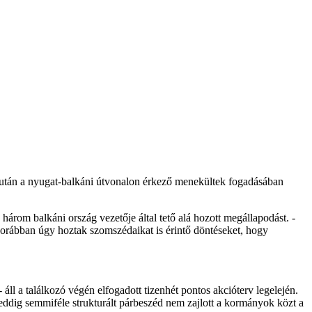
, miután a nyugat-balkáni útvonalon érkező menekültek fogadásában
árom balkáni ország vezetője által tető alá hozott megállapodást. -
 korábban úgy hoztak szomszédaikat is érintő döntéseket, hogy
 áll a találkozó végén elfogadott tizenhét pontos akcióterv legelején.
 eddig semmiféle strukturált párbeszéd nem zajlott a kormányok közt a