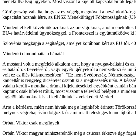
menekültválság ügyében. Most viszont a kijelölt kapcsolattartók legal
Görögország vállalta, hogy az év végéig megnöveli a bevándorló-foga
kapacitást hoznak létre, az ENSZ Menekültügyi Főbiztosságának (U
Mindent el kell követniük azoknak az országoknak, ahol menekültek h
EU-s határvédelmi ügynökséggel, a Frontexszel is együttműködve ki ke
Szlovénia megkapja a segítséget, amelyet korábban kért az EU-tól, 4
Mindenki elmondhatta a bánatát
A mostani volt a megfelelő alkalom arra, hogy a nyugat-balkáni és az
és határőrök bevetéséről, vagy egyéb igényekről a nemzetközi és uni
volt ez az ülés felismerésekben". "Ez nem Svédország, Németország, 
kancellár is rengeteg dicséretet osztott ki a megbeszélés után. A kés
valaha került - mondta a drámai kijelentesékkel egyébként csínján b
kaptunk csak híreket róluk, most viszont a televízió belépett a minden
tagjelölt államoknak is ki kell állniuk" - vélekedett Merkel.
Arra a kérdésre, miért nem hívták meg a leginkább érintett Törökorszá
melynek végrehajtásán dolgozik és ami miatt felesleges lenne újból a 
Orbán Viktor csak megfigyelt
Orbán Viktor magyar miniszterelnök még a csúcsra érkezve úgy fogalm