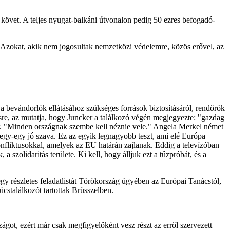
követ. A teljes nyugat-balkáni útvonalon pedig 50 ezres befogadó-
 Azokat, akik nem jogosultak nemzetközi védelemre, közös erővel, az
a bevándorlók ellátásához szükséges források biztosításáról, rendőrök
re, az mutatja, hogy Juncker a találkozó végén megjegyezte: "gazdag
ker. "Minden országnak szembe kell néznie vele." Angela Merkel német
t egy-egy jó szava. Ez az egyik legnagyobb teszt, ami elé Európa
nfliktusokkal, amelyek az EU határán zajlanak. Eddig a televízóban
szolidaritás területe. Ki kell, hogy álljuk ezt a tűzpróbát, és a
egy részletes feladatlistát Törökország ügyében az Európai Tanácstól,
úcstalálkozót tartottak Brüsszelben.
ot, ezért már csak megfigyelőként vesz részt az erről szervezett