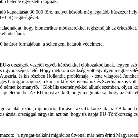
ább hetente egyeztetni fognak.
dó kapacitását 30 000 főre, melyet később még legalább húszezer hely 
NHCR) segítségével.
aladnak át, hogy biometrikus módszerekkel regisztrálják az érkezőket.
ll utasítani.
00 határőr formájában, a schengeni határok védelmére.
 EU-s országok vezetői egyéb kéréseikkel előhozakodjanak, legyen szó 
ós ügynökségek felé. Hogy mekkora szükség volt egy ilyen megbeszélés
Ausztria, és kis részben Hollandia problémája" - tette világossá Junc
zséges Görögországhoz, a konstruktív Szlovéniához és Szerbiához is vol
ánó német kormányfő. "Globális eseményekkel állunk szemben, olyan ko
napi életünkbe. Az EU most azt kell, hogy megmutassa, hogy az értékek, a 
got a találkozóra, diplomáciai források azzal takaróztak: az EB kapott 
kis-ázsiai országgal tárgyalni azután, hogy tíz napja EU-Törökország cs
azott: “a nyugat-balkáni migrációs útvonal már nem érinti Magyarország