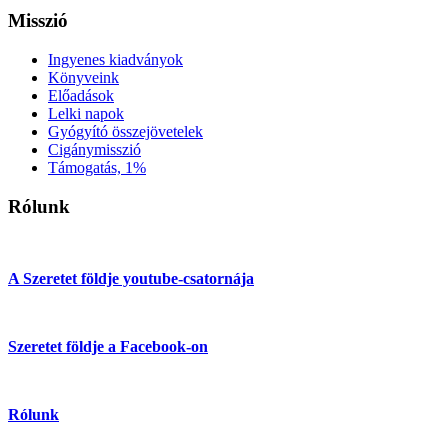
Misszió
Ingyenes kiadványok
Könyveink
Előadások
Lelki napok
Gyógyító összejövetelek
Cigánymisszió
Támogatás, 1%
Rólunk
A Szeretet földje youtube-csatornája
Szeretet földje a Facebook-on
Rólunk