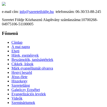
e-mail cím:
info@szeretetfoldje.hu
telefonszám: 06-30/33-88-245
Szeretet Földje Közhasznú Alapítvány számlaszáma:10700268-
04975106-51100005
Főmenü
Címlap
A mai napra
Eheti
Hírek, események
Beszámolók, tanúságtételek
Cikkek, írások
Márk evangéliumát olvasva
Hegyi beszéd
Jézus élete
Hiszekegy
Szeretetláng
Galgóczy Erzsébet
Evangelizációs levelek
Videók
Szemináriumok