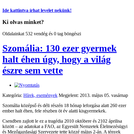
Ide kattintva írhat levelet nekünk!
Ki olvas minket?
Oldalainkat 532 vendég és 0 tag böngészi
Szomália: 130 ezer gyermek
halt éhen úgy, hogy a világ
észre sem vette
Kategória:
Hírek, események
Megjelent: 2013. május 05. vasárnap
Szomália középső és déli részén 18 hónap leforgása alatt 260 ezer
ember halt éhen, fele részben öt év alatti kisgyermekek.
Csendben zajlott le ez a tragédia 2010 októbere és 2102 áprilisa
között – az adatokat a FAO, az Egyesült Nemzetek Élelmezésügyi
és Mezőgazdasági Szervezete tette közzé május 2-án. A tények