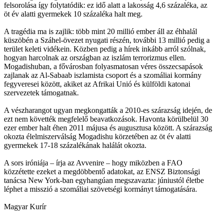
felsorolása így folytatódik: ez idő alatt a lakosság 4,6 százaléka, az
öt év alatti gyermekek 10 százaléka halt meg.
A tragédia ma is zajlik: több mint 20 millió ember áll az éhhalál
küszöbén a Száhel-övezet nyugati részén, további 13 millió pedig a
terület keleti vidékein. Közben pedig a hírek inkább arról szólnak,
hogyan harcolnak az országban az iszlám terrorizmus ellen.
Mogadishuban, a fővárosban folyasmatosan véres összecsapások
zajlanak az Al-Sabaab iszlamista csoport és a szomáliai kormány
fegyveresei között, akiket az Afrikai Unió és külföldi katonai
szervezetek támogatnak.
A vészharangot ugyan megkongatták a 2010-es szárazság idején, de
ezt nem követték megfelelő beavatkozások. Havonta körülbelül 30
ezer ember halt éhen 2011 májusa és augusztusa között. A szárazság
okozta élelmiszerválság Mogadishu körzetében az öt év alatti
gyermekek 17-18 százalékának halálát okozta.
A sors iróniája – írja az Avvenire – hogy miközben a FAO
közzétette ezeket a megdöbbentő adatokat, az ENSZ Biztonsági
tanácsa New York-ban egyhangúan megszavazta: júniustól életbe
léphet a misszió a szomáliai szövetségi kormányt támogatására.
Magyar Kurír