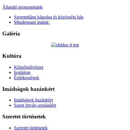
Állandó programjaink
Szeretetláng kápolna és közösségi ház
Mindennapi imánk:
Galéria
Kultúra
Képzőművészet
Irodalom
Érdekességek
Imádságok hazánkért
Imádságok hazánkért
Szent István országáért
Szeretet történetek
Szeretet történetek