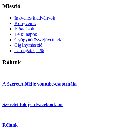
Misszió
Ingyenes kiadványok
Könyveink
Előadások
Lelki napok
Gyógyító összejövetelek
Cigánymisszió
Támogatás, 1%
Rólunk
A Szeretet földje youtube-csatornája
Szeretet földje a Facebook-on
Rólunk