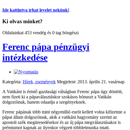
Ide kattintva írhat levelet nekünk!
Ki olvas minket?
Oldalainkat 453 vendég és 0 tag böngészi
Ferenc pápa pénzügyi
intézkedése
Kategória:
Hírek, események
Megjelent: 2013. április 21. vasárnap
A Vatikánt is érintő gazdasági válságban Ferenc pápa úgy döntött,
nem fizeti ki a pápaválasztáskor szokásos bónuszt a Vatikán
dolgozóinak, hanem odaadja a szegényeknek.
Ferenc pápának több mint négymillió eurót kellett volna kifizetnie a
pápai állam dolgozóinak, akik a vatikáni hagyomány szerint az
apostoli szék megüresedésekor és az új pápa megválasztásakor is
prémiumot kapnak az ilyenkor végzett többletmunka miatt.