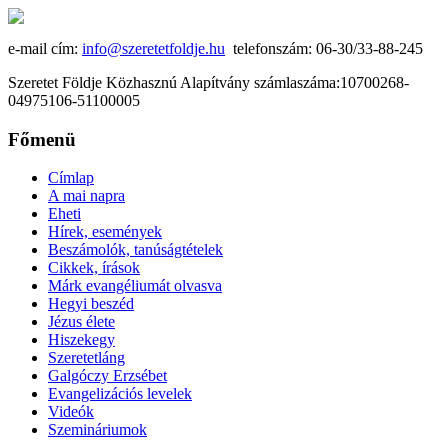
e-mail cím:
info@szeretetfoldje.hu
telefonszám: 06-30/33-88-245
Szeretet Földje Közhasznú Alapítvány számlaszáma:10700268-
04975106-51100005
Főmenü
Címlap
A mai napra
Eheti
Hírek, események
Beszámolók, tanúságtételek
Cikkek, írások
Márk evangéliumát olvasva
Hegyi beszéd
Jézus élete
Hiszekegy
Szeretetláng
Galgóczy Erzsébet
Evangelizációs levelek
Videók
Szemináriumok