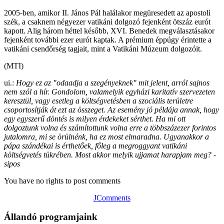
2005-ben, amikor II. János Pál halálakor megüresedett az apostoli
szék, a csaknem négyezer vatikáni dolgozó fejenként ötszáz eurót
kapott. Alig három héttel később, XVI. Benedek megválasztásakor
fejenként további ezer eurót kaptak. A prémium éppúgy érintette a
vatikáni csendőrség tagjait, mint a Vatikáni Múzeum dolgozóit.
(MTI)
ui.:
Hogy ez az "odaadja a szegényeknek" mit jelent, arról sajnos
nem szól a hír. Gondolom, valamelyik egyházi karitatív szervezeten
keresztül, vagy esetleg a költségvetésben a szociális területre
csoportosítják át ezt az összeget. Az esemény jó példája annak, hogy
egy egyszerű döntés is milyen érdekeket sérthet. Ha mi ott
dolgoztunk volna és számítottunk volna erre a többszázezer forintos
jutalomra, mi se örülnénk, ha ez most elmaradna. Ugyanakkor a
pápa szándékai is érthetőek, főleg a megroggyant vatikáni
költségvetés tükrében. Most akkor melyik ujjamat harapjam meg? -
sipos
You have no rights to post comments
JComments
Állandó programjaink