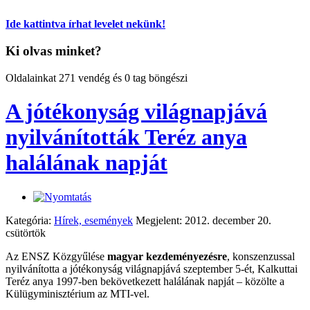
Ide kattintva írhat levelet nekünk!
Ki olvas minket?
Oldalainkat 271 vendég és 0 tag böngészi
A jótékonyság világnapjává
nyilvánították Teréz anya
halálának napját
Kategória:
Hírek, események
Megjelent: 2012. december 20.
csütörtök
Az ENSZ Közgyűlése
magyar kezdeményezésre
, konszenzussal
nyilvánította a jótékonyság világnapjává szeptember 5-ét, Kalkuttai
Teréz anya 1997-ben bekövetkezett halálának napját – közölte a
Külügyminisztérium az MTI-vel.