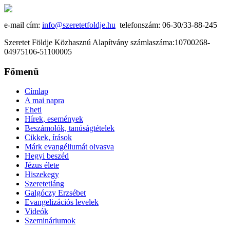
e-mail cím:
info@szeretetfoldje.hu
telefonszám: 06-30/33-88-245
Szeretet Földje Közhasznú Alapítvány számlaszáma:10700268-
04975106-51100005
Főmenü
Címlap
A mai napra
Eheti
Hírek, események
Beszámolók, tanúságtételek
Cikkek, írások
Márk evangéliumát olvasva
Hegyi beszéd
Jézus élete
Hiszekegy
Szeretetláng
Galgóczy Erzsébet
Evangelizációs levelek
Videók
Szemináriumok