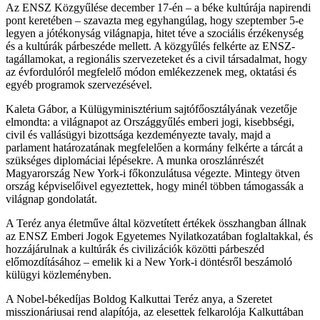
Az ENSZ Közgyűlése december 17-én – a béke kultúrája napirendi
pont keretében – szavazta meg egyhangúlag, hogy szeptember 5-e
legyen a jótékonyság világnapja, hitet téve a szociális érzékenység
és a kultúrák párbeszéde mellett. A közgyűlés felkérte az ENSZ-
tagállamokat, a regionális szervezeteket és a civil társadalmat, hogy
az évfordulóról megfelelő módon emlékezzenek meg, oktatási és
egyéb programok szervezésével.
Kaleta Gábor, a Külügyminisztérium sajtófőosztályának vezetője
elmondta: a világnapot az Országgyűlés emberi jogi, kisebbségi,
civil és vallásügyi bizottsága kezdeményezte tavaly, majd a
parlament határozatának megfelelően a kormány felkérte a tárcát a
szükséges diplomáciai lépésekre. A munka oroszlánrészét
Magyarország New York-i főkonzulátusa végezte. Mintegy ötven
ország képviselőivel egyeztettek, hogy minél többen támogassák a
világnap gondolatát.
A Teréz anya életműve által közvetített értékek összhangban állnak
az ENSZ Emberi Jogok Egyetemes Nyilatkozatában foglaltakkal, és
hozzájárulnak a kultúrák és civilizációk közötti párbeszéd
előmozdításához – emelik ki a New York-i döntésről beszámoló
külügyi közleményben.
A Nobel-békedíjas Boldog Kalkuttai Teréz anya, a Szeretet
misszionáriusai rend alapítója, az elesettek felkarolója Kalkuttában