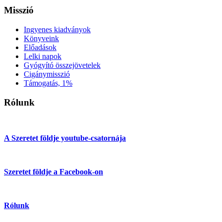
Misszió
Ingyenes kiadványok
Könyveink
Előadások
Lelki napok
Gyógyító összejövetelek
Cigánymisszió
Támogatás, 1%
Rólunk
A Szeretet földje youtube-csatornája
Szeretet földje a Facebook-on
Rólunk