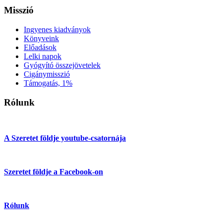
Misszió
Ingyenes kiadványok
Könyveink
Előadások
Lelki napok
Gyógyító összejövetelek
Cigánymisszió
Támogatás, 1%
Rólunk
A Szeretet földje youtube-csatornája
Szeretet földje a Facebook-on
Rólunk