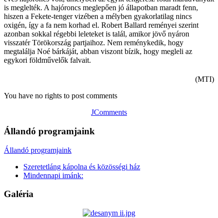
is meglelték. A hajóroncs meglepően jó állapotban maradt fenn,
hiszen a Fekete-tenger vizében a mélyben gyakorlatilag nincs
oxigén, így a fa nem korhad el. Robert Ballard reményei szerint
azonban sokkal régebbi leleteket is talál, amikor jövő nyáron
visszatér Törökország partjaihoz. Nem reménykedik, hogy
megtalálja Noé bárkáját, abban viszont bízik, hogy megleli az
egykori földművelők falvait.
(MTI)
You have no rights to post comments
JComments
Állandó programjaink
Állandó programjaink
Szeretetláng kápolna és közösségi ház
Mindennapi imánk:
Galéria