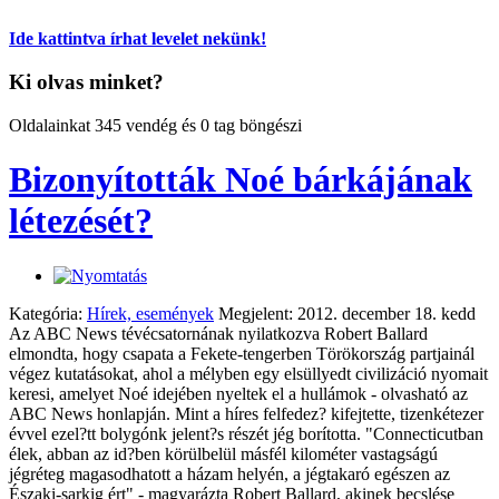
Ide kattintva írhat levelet nekünk!
Ki olvas minket?
Oldalainkat 345 vendég és 0 tag böngészi
Bizonyították Noé bárkájának
létezését?
Kategória:
Hírek, események
Megjelent: 2012. december 18. kedd
Az ABC News tévécsatornának nyilatkozva Robert Ballard
elmondta, hogy csapata a Fekete-tengerben Törökország partjainál
végez kutatásokat, ahol a mélyben egy elsüllyedt civilizáció nyomait
keresi, amelyet Noé idejében nyeltek el a hullámok - olvasható az
ABC News honlapján. Mint a híres felfedez? kifejtette, tizenkétezer
évvel ezel?tt bolygónk jelent?s részét jég borította. "Connecticutban
élek, abban az id?ben körülbelül másfél kilométer vastagságú
jégréteg magasodhatott a házam helyén, a jégtakaró egészen az
Északi-sarkig ért" - magyarázta Robert Ballard, akinek becslése