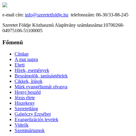
e-mail cím:
info@szeretetfoldje.hu
telefonszám: 06-30/33-88-245
Szeretet Földje Közhasznú Alapítvány számlaszáma:10700268-
04975106-51100005
Főmenü
Címlap
A mai napra
Eheti
Hírek, események
Beszámolók, tanúságtételek
Cikkek, írások
Márk evangéliumát olvasva
Hegyi beszéd
Jézus élete
Hiszekegy
Szeretetláng
Galgóczy Erzsébet
Evangelizációs levelek
Videók
Szemináriumok