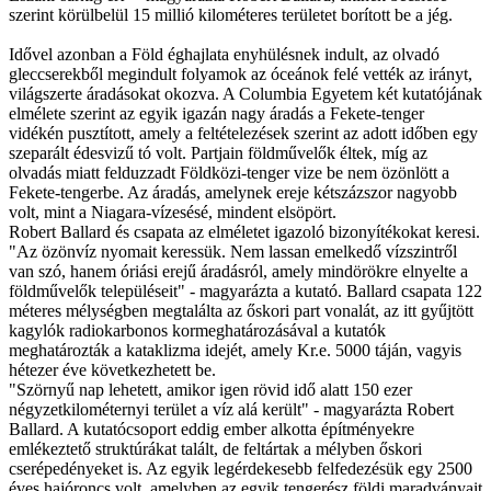
szerint körülbelül 15 millió kilométeres területet borított be a jég.
Idővel azonban a Föld éghajlata enyhülésnek indult, az olvadó
gleccserekből megindult folyamok az óceánok felé vették az irányt,
világszerte áradásokat okozva. A Columbia Egyetem két kutatójának
elmélete szerint az egyik igazán nagy áradás a Fekete-tenger
vidékén pusztított, amely a feltételezések szerint az adott időben egy
szeparált édesvizű tó volt. Partjain földművelők éltek, míg az
olvadás miatt felduzzadt Földközi-tenger vize be nem özönlött a
Fekete-tengerbe. Az áradás, amelynek ereje kétszázszor nagyobb
volt, mint a Niagara-vízesésé, mindent elsöpört.
Robert Ballard és csapata az elméletet igazoló bizonyítékokat keresi.
"Az özönvíz nyomait keressük. Nem lassan emelkedő vízszintről
van szó, hanem óriási erejű áradásról, amely mindörökre elnyelte a
földművelők településeit" - magyarázta a kutató. Ballard csapata 122
méteres mélységben megtalálta az őskori part vonalát, az itt gyűjtött
kagylók radiokarbonos kormeghatározásával a kutatók
meghatározták a kataklizma idejét, amely Kr.e. 5000 táján, vagyis
hétezer éve következhetett be.
"Szörnyű nap lehetett, amikor igen rövid idő alatt 150 ezer
négyzetkilométernyi terület a víz alá került" - magyarázta Robert
Ballard. A kutatócsoport eddig ember alkotta építményekre
emlékeztető struktúrákat talált, de feltártak a mélyben őskori
cserépedényeket is. Az egyik legérdekesebb felfedezésük egy 2500
éves hajóroncs volt, amelyben az egyik tengerész földi maradványait