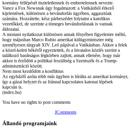
kormány fellépését tiszteletlennek és embertelennek nevezte.
Vance a Fox Newsnak úgy fogalmazott: a Vatikánból érkező
kijelentések, különösen a bevándorlás ügyében, aggasztóak
számára. Hozzátette, kész párbeszédet folytatni a katolikus
vezetőkkel, de szerinte a tömeges bevándorlásnak is vannak
áldozatai.
A mostani nyilatkozat különösen annak fényében figyelemre méltó,
hogy májusban Marco Rubio amerikai külügyminiszter még
személyesen tárgyalt XIV. Leó pápával a Vatikánban. Akkor a felek
a közel-keleti békéről egyeztettek, és a hivatalos közlés szerint a
találkozó barátságos légkörben zajlott, annak ellenére, hogy már
akkor is érződött a politikai feszültség a Szentszék és a Trump-
adminisztráció között.
Nem most kezdődött a konfliktus
Az egyházfő azóta több más ügyben is bírálta az amerikai kormányt,
így a gázai helyzet és az Iránnal kapcsolatos katonai lépések
kapcsán is.
(index.hu)
You have no rights to post comments
JComments
Állandó programjaink