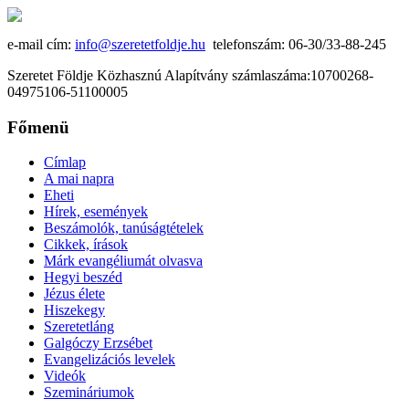
e-mail cím:
info@szeretetfoldje.hu
telefonszám: 06-30/33-88-245
Szeretet Földje Közhasznú Alapítvány számlaszáma:10700268-
04975106-51100005
Főmenü
Címlap
A mai napra
Eheti
Hírek, események
Beszámolók, tanúságtételek
Cikkek, írások
Márk evangéliumát olvasva
Hegyi beszéd
Jézus élete
Hiszekegy
Szeretetláng
Galgóczy Erzsébet
Evangelizációs levelek
Videók
Szemináriumok