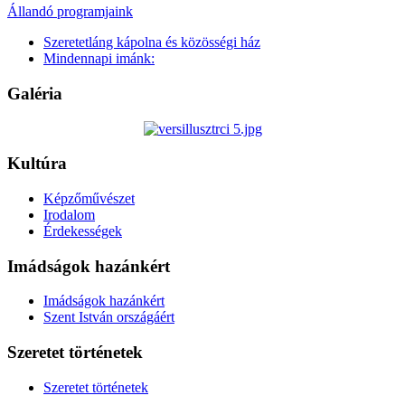
Állandó programjaink
Szeretetláng kápolna és közösségi ház
Mindennapi imánk:
Galéria
Kultúra
Képzőművészet
Irodalom
Érdekességek
Imádságok hazánkért
Imádságok hazánkért
Szent István országáért
Szeretet történetek
Szeretet történetek