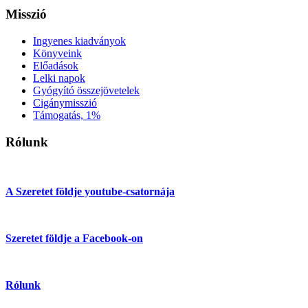
Misszió
Ingyenes kiadványok
Könyveink
Előadások
Lelki napok
Gyógyító összejövetelek
Cigánymisszió
Támogatás, 1%
Rólunk
A Szeretet földje youtube-csatornája
Szeretet földje a Facebook-on
Rólunk