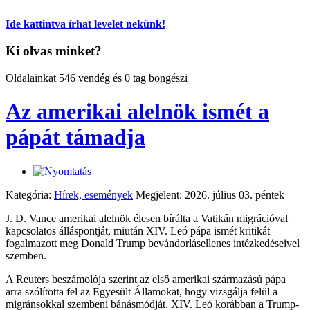
Ide kattintva írhat levelet nekünk!
Ki olvas minket?
Oldalainkat 546 vendég és 0 tag böngészi
Az amerikai alelnök ismét a
pápát támadja
Kategória:
Hírek, események
Megjelent: 2026. július 03. péntek
J. D. Vance amerikai alelnök élesen bírálta a Vatikán migrációval
kapcsolatos álláspontját, miután XIV. Leó pápa ismét kritikát
fogalmazott meg Donald Trump bevándorlásellenes intézkedéseivel
szemben.
A Reuters beszámolója szerint az első amerikai származású pápa
arra szólította fel az Egyesült Államokat, hogy vizsgálja felül a
migránsokkal szembeni bánásmódját. XIV. Leó korábban a Trump-