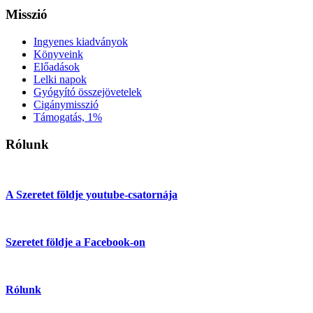
Misszió
Ingyenes kiadványok
Könyveink
Előadások
Lelki napok
Gyógyító összejövetelek
Cigánymisszió
Támogatás, 1%
Rólunk
A Szeretet földje youtube-csatornája
Szeretet földje a Facebook-on
Rólunk