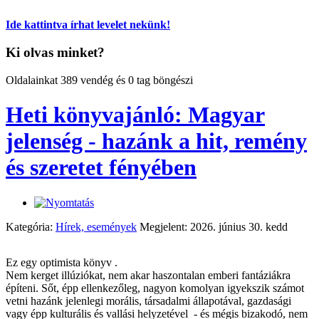
Ide kattintva írhat levelet nekünk!
Ki olvas minket?
Oldalainkat 389 vendég és 0 tag böngészi
Heti könyvajánló: Magyar
jelenség - hazánk a hit, remény
és szeretet fényében
Kategória:
Hírek, események
Megjelent: 2026. június 30. kedd
Ez egy optimista könyv .
Nem kerget illúziókat, nem akar haszontalan emberi fantáziákra
építeni. Sőt, épp ellenkezőleg, nagyon komolyan igyekszik számot
vetni hazánk jelenlegi morális, társadalmi állapotával, gazdasági
vagy épp kulturális és vallási helyzetével - és mégis bizakodó, nem