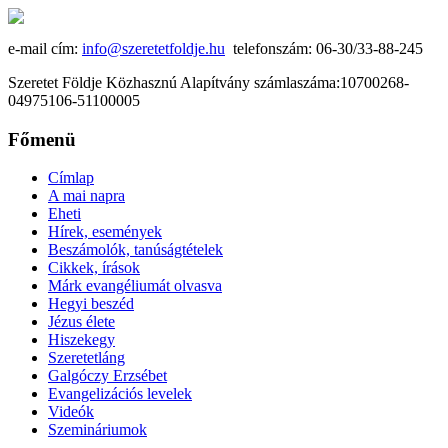
e-mail cím:
info@szeretetfoldje.hu
telefonszám: 06-30/33-88-245
Szeretet Földje Közhasznú Alapítvány számlaszáma:10700268-
04975106-51100005
Főmenü
Címlap
A mai napra
Eheti
Hírek, események
Beszámolók, tanúságtételek
Cikkek, írások
Márk evangéliumát olvasva
Hegyi beszéd
Jézus élete
Hiszekegy
Szeretetláng
Galgóczy Erzsébet
Evangelizációs levelek
Videók
Szemináriumok