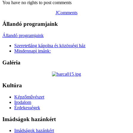
You have no rights to post comments
JComments
Állandó programjaink
Állandó programjaink
Szeretetláng kápolna és közösségi ház
Mindennapi imánk:
Galéria
Kultúra
Képzőművészet
Irodalom
Érdekességek
Imádságok hazánkért
Imádságok hazánkért