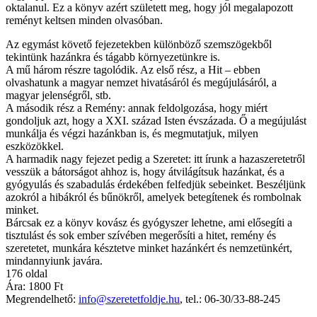
oktalanul. Ez a könyv azért született meg, hogy jól megalapozott
reményt keltsen minden olvasóban.
Az egymást követő fejezetekben különböző szemszögekből
tekintünk hazánkra és tágabb környezetünkre is.
A mű három részre tagolódik. Az első rész, a Hit – ebben
olvashatunk a magyar nemzet hivatásáról és megújulásáról, a
magyar jelenségről, stb.
A második rész a Remény: annak feldolgozása, hogy miért
gondoljuk azt, hogy a XXI. század Isten évszázada. Ő a megújulást
munkálja és végzi hazánkban is, és megmutatjuk, milyen
eszközökkel.
A harmadik nagy fejezet pedig a Szeretet: itt írunk a hazaszeretetről
vesszük a bátorságot ahhoz is, hogy átvilágítsuk hazánkat, és a
gyógyulás és szabadulás érdekében felfedjük sebeinket. Beszéljünk
azokról a hibákról és bűnökről, amelyek betegítenek és rombolnak
minket.
Bárcsak ez a könyv kovász és gyógyszer lehetne, ami elősegíti a
tisztulást és sok ember szívében megerősíti a hitet, remény és
szeretetet, munkára késztetve minket hazánkért és nemzetünkért,
mindannyiunk javára.
176 oldal
Ára: 1800 Ft
Megrendelhető:
info@szeretetfoldje.hu
, tel.: 06-30/33-88-245