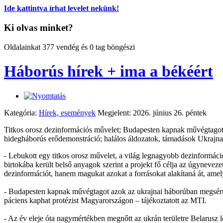
Ide kattintva írhat levelet nekünk!
Ki olvas minket?
Oldalainkat 377 vendég és 0 tag böngészi
Háborús hírek + ima a békéért
Kategória:
Hírek, események
Megjelent: 2026. június 26. péntek
Titkos orosz dezinformációs művelet; Budapesten kapnak művégtagot h
hidegháborús erődemonstráció; halálos áldozatok, támadások Ukrajna m
- Lebukott egy titkos orosz művelet, a világ legnagyobb dezinformáció
birtokába került belső anyagok szerint a projekt fő célja az úgyneveze
dezinformációt, hanem magukat azokat a forrásokat alakítaná át, amel
- Budapesten kapnak művégtagot azok az ukrajnai háborúban megsérül
páciens kaphat protézist Magyarországon – tájékoztatott az MTI.
- Az év eleje óta nagymértékben megnőtt az ukrán területre Belarusz