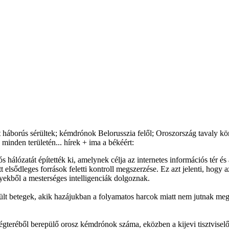
áborús sérültek; kémdrónok Belorusszia felől; Oroszország tavaly körü
inden területén... hírek + ima a békéért:
s hálózatát építették ki, amelynek célja az internetes információs tér 
tt elsődleges források feletti kontroll megszerzése. Ez azt jelenti, hog
yekből a mesterséges intelligenciák dolgoznak.
t betegek, akik hazájukban a folyamatos harcok miatt nem jutnak megf
 légteréből berepülő orosz kémdrónok száma, eközben a kijevi tisztvise