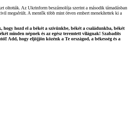
zeket oltották. Az Ukrinform beszámolója szerint a második támadásban
civil megsérült. A mentők több mint ötven embert menekítettek ki a
k, hogy hozd el a békét a szívünkbe, békét a családunkba, békét
két minden népnek és az egész teremtett világnak! Szabadíts
omtól! Add, hogy eljöjjön közénk a Te országod, a békesség és a