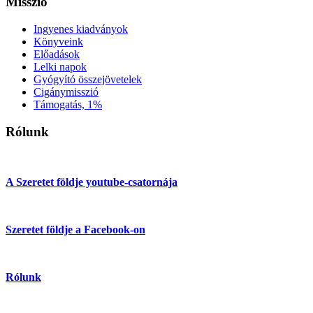
Misszió
Ingyenes kiadványok
Könyveink
Előadások
Lelki napok
Gyógyító összejövetelek
Cigánymisszió
Támogatás, 1%
Rólunk
A Szeretet földje youtube-csatornája
Szeretet földje a Facebook-on
Rólunk