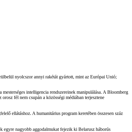
lbelül nyolcszor annyi rakétát gyártott, mint az Európai Unió;
és a mesterséges intelligencia rendszereinek manipulálása. A Bloomberg
y az orosz fél nem csupán a közösségi médiában terjesztene
elelő ellátáshoz. A humanitárius program keretében összesen száz
lők egyre nagyobb aggodalmukat fejezik ki Belarusz háborús