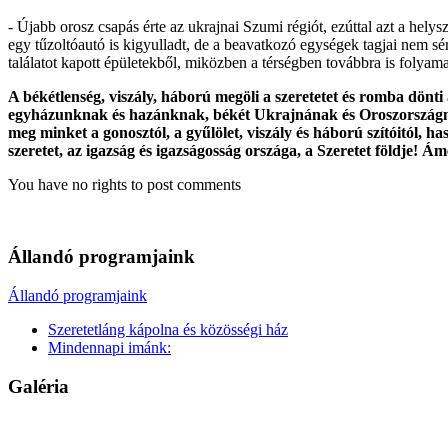
- Újabb orosz csapás érte az ukrajnai Szumi régiót, ezúttal azt a hel
egy tűzoltóautó is kigyulladt, de a beavatkozó egységek tagjai nem s
találatot kapott épületekből, miközben a térségben továbbra is folyam
A békétlenség, viszály, háború megöli a szeretetet és romba dönt
egyházunknak és hazánknak, békét Ukrajnának és Oroszországnak,
meg minket a gonosztól, a gyűlölet, viszály és háború szítóitól, h
szeretet, az igazság és igazságosság országa, a Szeretet földje! Ám
You have no rights to post comments
Állandó programjaink
Állandó programjaink
Szeretetláng kápolna és közösségi ház
Mindennapi imánk:
Galéria