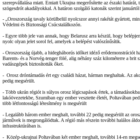
szerepvállalása miatt. Emiatt Ukrajna megerősítette az északi határát
szögesdrót akadályokkal. A határon szolgáló katonák szerint januártó
- „Oroszország tavaly körülbelül nyolcszor annyi rakétát gyártott, min
Védelmi és Biztonsági Csúcstalálkozón.
- Egyre több jele van annak, hogy Belarusz arra készül, hogy belépje
nyolc olyan jelet sorol fel, amelyek a belépést valószínűsítik.
- Oroszország újabb, a hidegháborús időket idéző erődemonstrációt h
Barents- és a Norvég-tenger fölé, alig néhány száz kilométerre a brit
vadászgépek biztosították őket.
- Orosz dróntámadás ért egy családi házat, hárman meghaltak. Az akc
pedig megsérült.
- Több ukrán régiót is súlyos orosz légicsapások értek, a támadások
lakóövezetekbe, Szumiban egy ember vesztette életét, Poltavában pedi
több létfontosságú létesítmény is megsérült
- Legalább három ember meghalt, további 22 pedig megsérült az orosz
járművek is megrongálódtak. A régió más részein további halálos áldo
infrastruktúrában is.
- Közép-ukrajnai Poltavában két ember meghalt, további 14-en megsér