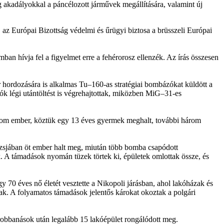
g akadályokkal a páncélozott járművek megállítására, valamint új
, az Európai Bizottság védelmi és űrügyi biztosa a brüsszeli Európai
an hívja fel a figyelmet erre a fehérorosz ellenzék. Az írás összesen
 hordozására is alkalmas Tu–160-as stratégiai bombázókat küldött a
zók légi utántöltést is végrehajtottak, miközben MiG–31-es
három ember, köztük egy 13 éves gyermek meghalt, további három
zzsjában öt ember halt meg, miután több bomba csapódott
k. A támadások nyomán tüzek törtek ki, épületek omlottak össze, és
70 éves nő életét vesztette a Nikopoli járásban, ahol lakóházak és
ak. A folyamatos támadások jelentős károkat okoztak a polgári
 robbanások után legalább 15 lakóépület rongálódott meg.