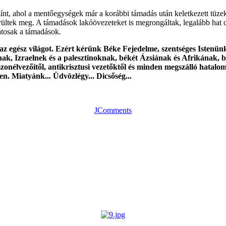
yszínt, ahol a mentőegységek már a korábbi támadás után keletkezett tü
érültek meg. A támadások lakóövezeteket is megrongáltak, legalább hat 
atosak a támadások.
i az egész világot. Ezért kérünk Béke Fejedelme, szentséges Istenün
 Izraelnek és a palesztinoknak, békét Ázsiának és Afrikának, bé
aszonélvezőitől, antikrisztusi vezetőktől és minden megszálló hatal
en. Miatyánk... Üdvözlégy... Dicsőség...
JComments