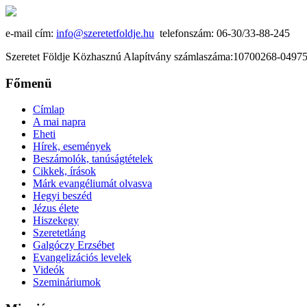
e-mail cím:
info@szeretetfoldje.hu
telefonszám: 06-30/33-88-245
Szeretet Földje Közhasznú Alapítvány számlaszáma:10700268-049
Főmenü
Címlap
A mai napra
Eheti
Hírek, események
Beszámolók, tanúságtételek
Cikkek, írások
Márk evangéliumát olvasva
Hegyi beszéd
Jézus élete
Hiszekegy
Szeretetláng
Galgóczy Erzsébet
Evangelizációs levelek
Videók
Szemináriumok