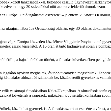
, többek között tankcsapdákkal, betonból készült, úgynevezett sárkányfo
l kezdve mintegy 20 százalékkal nőtt az orosz felderítő drónok száma.
t az Európai Unió tagállamai összesen” – jelentette ki Andrius Kubilius
n az ukrajnai háborúba Oroszország oldalán, egy 30 oldalas dokumentumb
ajtott végre Európa közvetlen közelében: Vlagyimir Putyin atomfegyver
 szigetek északi térségétől. A 16 órán át tartó hadművelet során a bombá
ió hétfőn, a hajnali órákban történt, a támadás következtében pedig 
ban legalább nyolcan meghaltak, és több tucatnyian megsérültek. Zapori
g két halálos áldozatról számoltak be, köztük sérült gyerekek is vanna
 erők vasárnapi támadásaiban Kelet-Ukrajnában. A támadások során egy 
zatokat követeltek a csapások, miközben több sérültet kórházban ápoln
ültek, köztük hat gyermek is. A támadás szombat este érte a várost, a