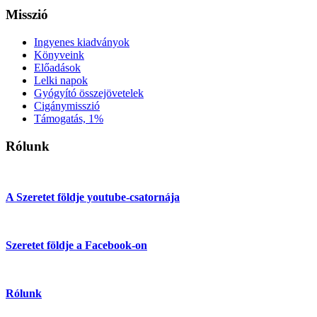
Misszió
Ingyenes kiadványok
Könyveink
Előadások
Lelki napok
Gyógyító összejövetelek
Cigánymisszió
Támogatás, 1%
Rólunk
A Szeretet földje youtube-csatornája
Szeretet földje a Facebook-on
Rólunk