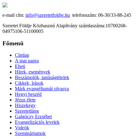
e-mail cím:
info@szeretetfoldje.hu
telefonszám: 06-30/33-88-245
Szeretet Földje Közhasznú Alapítvány számlaszáma:10700268-
04975106-51100005
Főmenü
Címlap
A mai napra
Eheti
Hírek, események
Beszámolók, tanúságtételek
Cikkek, írások
Márk evangéliumát olvasva
Hegyi beszéd
Jézus élete
Hiszekegy
Szeretetláng
Galgóczy Erzsébet
Evangelizációs levelek
Videók
Szemináriumok