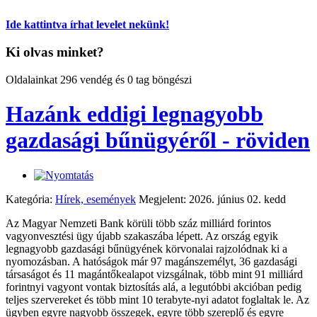
Ide kattintva írhat levelet nekünk!
Ki olvas minket?
Oldalainkat 296 vendég és 0 tag böngészi
Hazánk eddigi legnagyobb
gazdasági bűnügyéről - röviden
Kategória:
Hírek, események
Megjelent: 2026. június 02. kedd
Az Magyar Nemzeti Bank körüli több száz milliárd forintos
vagyonvesztési ügy újabb szakaszába lépett. Az ország egyik
legnagyobb gazdasági bűnügyének körvonalai rajzolódnak ki a
nyomozásban. A hatóságok már 97 magánszemélyt, 36 gazdasági
társaságot és 11 magántőkealapot vizsgálnak, több mint 91 milliárd
forintnyi vagyont vontak biztosítás alá, a legutóbbi akcióban pedig
teljes szervereket és több mint 10 terabyte-nyi adatot foglaltak le. Az
ügyben egyre nagyobb összegek, egyre több szereplő és egyre