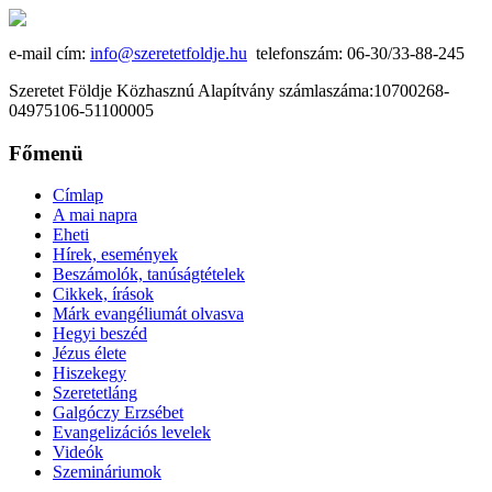
e-mail cím:
info@szeretetfoldje.hu
telefonszám: 06-30/33-88-245
Szeretet Földje Közhasznú Alapítvány számlaszáma:10700268-
04975106-51100005
Főmenü
Címlap
A mai napra
Eheti
Hírek, események
Beszámolók, tanúságtételek
Cikkek, írások
Márk evangéliumát olvasva
Hegyi beszéd
Jézus élete
Hiszekegy
Szeretetláng
Galgóczy Erzsébet
Evangelizációs levelek
Videók
Szemináriumok