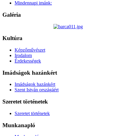
Mindennapi imánk:
Galéria
Kultúra
Képzőművészet
Irodalom
Érdekességek
Imádságok hazánkért
Imádságok hazánkért
Szent István országáért
Szeretet történetek
Szeretet történetek
Munkanapló