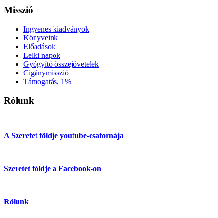
Misszió
Ingyenes kiadványok
Könyveink
Előadások
Lelki napok
Gyógyító összejövetelek
Cigánymisszió
Támogatás, 1%
Rólunk
A Szeretet földje youtube-csatornája
Szeretet földje a Facebook-on
Rólunk