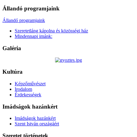
Állandó programjaink
Állandó programjaink
Szeretetláng kápolna és közösségi ház
Mindennapi imánk:
Galéria
Kultúra
Képzőművészet
Irodalom
Érdekességek
Imádságok hazánkért
Imádságok hazánkért
Szent István országáért
Szeretet történetek