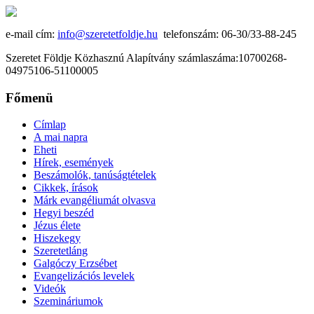
e-mail cím:
info@szeretetfoldje.hu
telefonszám: 06-30/33-88-245
Szeretet Földje Közhasznú Alapítvány számlaszáma:10700268-
04975106-51100005
Főmenü
Címlap
A mai napra
Eheti
Hírek, események
Beszámolók, tanúságtételek
Cikkek, írások
Márk evangéliumát olvasva
Hegyi beszéd
Jézus élete
Hiszekegy
Szeretetláng
Galgóczy Erzsébet
Evangelizációs levelek
Videók
Szemináriumok