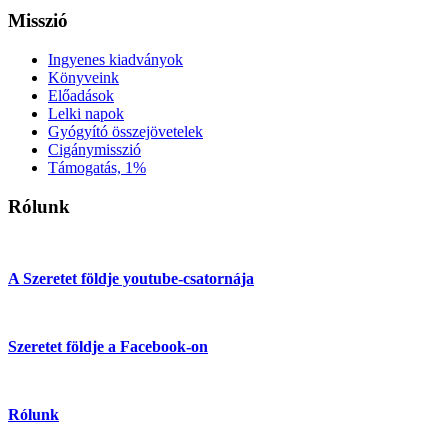
Misszió
Ingyenes kiadványok
Könyveink
Előadások
Lelki napok
Gyógyító összejövetelek
Cigánymisszió
Támogatás, 1%
Rólunk
A Szeretet földje youtube-csatornája
Szeretet földje a Facebook-on
Rólunk