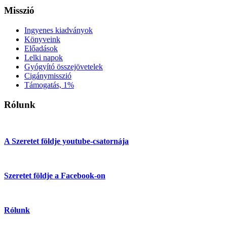
Misszió
Ingyenes kiadványok
Könyveink
Előadások
Lelki napok
Gyógyító összejövetelek
Cigánymisszió
Támogatás, 1%
Rólunk
A Szeretet földje youtube-csatornája
Szeretet földje a Facebook-on
Rólunk