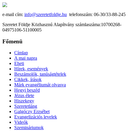
e-mail cím:
info@szeretetfoldje.hu
telefonszám: 06-30/33-88-245
Szeretet Földje Közhasznú Alapítvány számlaszáma:10700268-
04975106-51100005
Főmenü
Címlap
A mai napra
Eheti
Hírek, események
Beszámolók, tanúságtételek
Cikkek, írások
Márk evangéliumát olvasva
Hegyi beszéd
Jézus élete
Hiszekegy
Szeretetláng
Galgóczy Erzsébet
Evangelizációs levelek
Videók
Szemináriumok