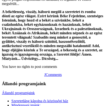
megsérült...
A békétlenség, viszály, háború megöli a szeretetet és romba
dönti az egész világot. Ezért kérünk Béke Fejedelme, szentséges
Istenünk, hogy hozd el a békét a szívünkbe, békét a
családunkba, békét egyházunknak és hazánknak, békét
Ukrajnának és Oroszországnak, Izraelnek és a palesztinoknak,
békét Ázsiának és Afrikának, békét minden népnek és az egész
teremtett világnak! Szabadíts meg minket a gonosztól, a
gyűlölet, viszály és háború szítóitól, haszonélvezőitől,
antikrisztusi vezetőktől és minden megszálló hatalomtól! Add,
hogy eljöjjön közénk a Te országod, a békesség és a szeretet, az
igazság és igazságosság országa, a Szeretet földje! Ámen.
Miatyánk... Üdvözlégy... Dicsőség...
You have no rights to post comments
JComments
Állandó programjaink
Állandó programjaink
Szeretetláng kápolna és közösségi ház
Mindennapi imánk: