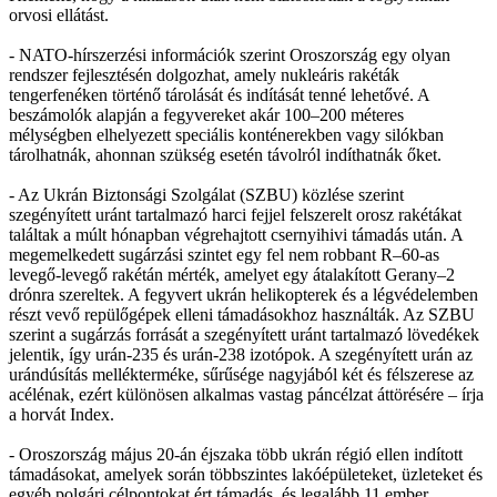
orvosi ellátást.
- NATO-hírszerzési információk szerint Oroszország egy olyan
rendszer fejlesztésén dolgozhat, amely nukleáris rakéták
tengerfenéken történő tárolását és indítását tenné lehetővé. A
beszámolók alapján a fegyvereket akár 100–200 méteres
mélységben elhelyezett speciális konténerekben vagy silókban
tárolhatnák, ahonnan szükség esetén távolról indíthatnák őket.
- Az Ukrán Biztonsági Szolgálat (SZBU) közlése szerint
szegényített uránt tartalmazó harci fejjel felszerelt orosz rakétákat
találtak a múlt hónapban végrehajtott csernyihivi támadás után. A
megemelkedett sugárzási szintet egy fel nem robbant R–60-as
levegő-levegő rakétán mérték, amelyet egy átalakított Gerany–2
drónra szereltek. A fegyvert ukrán helikopterek és a légvédelemben
részt vevő repülőgépek elleni támadásokhoz használták. Az SZBU
szerint a sugárzás forrását a szegényített uránt tartalmazó lövedékek
jelentik, így urán-235 és urán-238 izotópok. A szegényített urán az
urándúsítás mellékterméke, sűrűsége nagyjából két és félszerese az
acélénak, ezért különösen alkalmas vastag páncélzat áttörésére – írja
a horvát Index.
- Oroszország május 20-án éjszaka több ukrán régió ellen indított
támadásokat, amelyek során többszintes lakóépületeket, üzleteket és
egyéb polgári célpontokat ért támadás, és legalább 11 ember