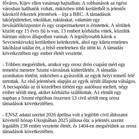
főváros, Kijev ellen vasárnap hajnalban. A robbanások az egész
városban hallhatók voltak, miközben több kerületből is jelentős
károkról érkeztek jelentések – írja a BBC. A támadások
lakóépületeket, iskolákat, raktárakat, valamint egy
bevásárlóközpontot és egy szupermarketet is érintettek. A sérültek
között egy 15 éves fiú is van, 13 embert kórházba vittek, közülük
hárman súlyos állapotban vannak. A legsúlyosabb károk a
Sevcsenkivszkij kerületben keletkeztek, ahol egy kilencemeletes
lakóházat találat ért, a felső emeleteken tűz ütött ki. A támadás
következtében egy ember életét vesztette.
- Többen megsérültek, amikor egy orosz drón csapást mért egy
temetési menetre Szumi városának külterületén. A támadás
szombaton történt, miközben a gyászolók az egyik helyi temető felé
tartottak. Az első jelentések alapján az egyik sérült állapota válságos.
A becsapódás az út közelében történt egy autóbusz mellett, négy
ember sérült meg, akiket kórházba szállítottak. Az elmúlt egy
napban a Szumi régióban összesen 13 civil sérült meg orosz
támadások következtében.
- ENSZ adatai szerint 2026 áprilisa volt a legtöbb civil áldozatot
követelő hónap Ukrajnában 2025 júliusa óta: a jelentés szerint
legalább 238 ember vesztette életét, és 1404-en megsérültek az orosz
támadások következtében.