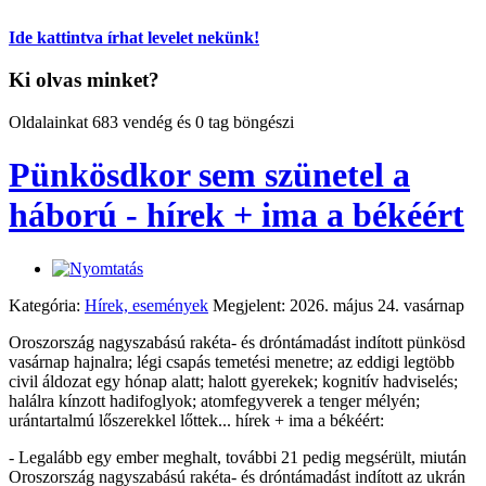
Ide kattintva írhat levelet nekünk!
Ki olvas minket?
Oldalainkat 683 vendég és 0 tag böngészi
Pünkösdkor sem szünetel a
háború - hírek + ima a békéért
Kategória:
Hírek, események
Megjelent: 2026. május 24. vasárnap
Oroszország nagyszabású rakéta- és dróntámadást indított pünkösd
vasárnap hajnalra; légi csapás temetési menetre; az eddigi legtöbb
civil áldozat egy hónap alatt; halott gyerekek; kognitív hadviselés;
halálra kínzott hadifoglyok; atomfegyverek a tenger mélyén;
urántartalmú lőszerekkel lőttek... hírek + ima a békéért:
- Legalább egy ember meghalt, további 21 pedig megsérült, miután
Oroszország nagyszabású rakéta- és dróntámadást indított az ukrán