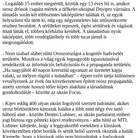
- Legalább 15 ember megsérült, köztük egy 13 éves fiú is, amikor
orosz drónok csapást mértek a délkelet-ukrajnai Dnyipro városára. A
támadás során két többszintes lakóépületet találtak el, az egyik
helyszínen tűz ütött ki, míg egy négyemeletes ház tetőszerkezete
részben beomlott. A sérülteket repeszek, égési sérülések és vágások
miatt látták el, többen kórházba kerültek. A támadásban nyolc
lakóépület, több vendéglátóhely és több tucat jármű is
megrongálódott.
- Nem szabad alábecsülni Oroszországot a kognitív hadviselés
területén. Moszkva a világ egyik legnagyobb tapasztalatával
rendelkezik az információs befolyásolás és a propaganda területén.
„Ha nagyjából 40 napon keresztül ugyanazt az üzenetet kapja
valaki, az mélyen rögzül a tudatában” – éppen ezért tartja különösen
veszélyesnek az évek óta következetesen épített orosz propagandát,
amely szerinte hosszú időre képes alakítani a társadalmak
gondolkodását – közölte az ukrán Focus.
- Kijev eddig 406 olyan ukrán fogolyról szerzett tudomást, akiket
orosz börtönökben kínoztak halálra a több mint négy éve tartó
háború alatt - közölte Dmitro Lubinec, az ukrán parlament emberi
jogi biztosa egy pénteki kijevi rendezvényen - adta hírül az MTI.
Lubinec kifejtette, hogy a leggyakoribb esetekben a kínzások
következtében eltört bordák és sérült belső szervek okozták a halált.
Kiemelte, hogy a kínzások után nem biztosítottak a foglyoknak