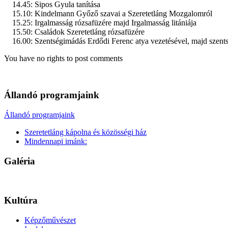
14.45: Sipos Gyula tanítása
15.10: Kindelmann Győző szavai a Szeretetláng Mozgalomról
15.25: Irgalmasság rózsafüzére majd Irgalmasság litániája
15.50: Családok Szeretetláng rózsafüzére
16.00: Szentségimádás Erdődi Ferenc atya vezetésével, majd szents
You have no rights to post comments
Állandó programjaink
Állandó programjaink
Szeretetláng kápolna és közösségi ház
Mindennapi imánk:
Galéria
Kultúra
Képzőművészet