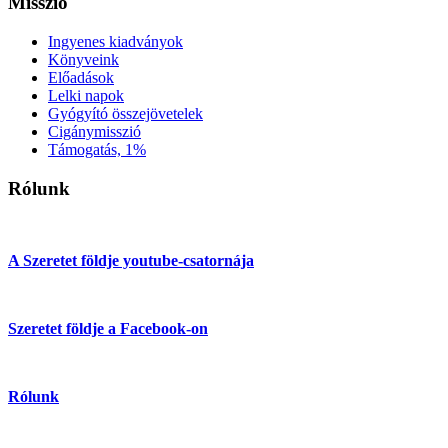
Misszió
Ingyenes kiadványok
Könyveink
Előadások
Lelki napok
Gyógyító összejövetelek
Cigánymisszió
Támogatás, 1%
Rólunk
A Szeretet földje youtube-csatornája
Szeretet földje a Facebook-on
Rólunk