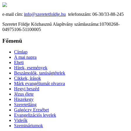
e-mail cím:
info@szeretetfoldje.hu
telefonszám: 06-30/33-88-245
Szeretet Földje Közhasznú Alapítvány számlaszáma:10700268-
04975106-51100005
Főmenü
Címlap
A mai napra
Eheti
Hírek, események
Beszámolók, tanúságtételek
Cikkek, írások
Márk evangéliumát olvasva
Hegyi beszéd
Jézus élete
Hiszekegy
Szeretetláng
Galgóczy Erzsébet
Evangelizációs levelek
Videók
Szemináriumok