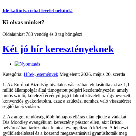
Ide kattintva írhat levelet nekünk!
Ki olvas minket?
Oldalainkat 783 vendég és 0 tag böngészi
Két jó hír keresztényeknek
Kategória:
Hírek, események
Megjelent: 2026. május 20. szerda
1. Az Európai Bizottság hivatalos válaszában elutasította azt az 1,1
millió állampolgár által támogatott polgári kezdeményezést, amely
uniós szintű, kötelező érvényű jogi tilalmat követelt az úgynevezett
konverziós gyakorlatokra, azaz a születési nemhez való visszatérést
segítő tanácsadásra.
2. Az angol rendőrség több hónapos eljárás után ejtette a vádakat
Dia Moodley evangéliumi keresztény pásztor ellen, akit Bristol
belvárosában tartóztattak le utcai evangelizáció közben. A lelkészt
gyűlöletkeltéssel és a közrend megzavarásával gyanúsították meg