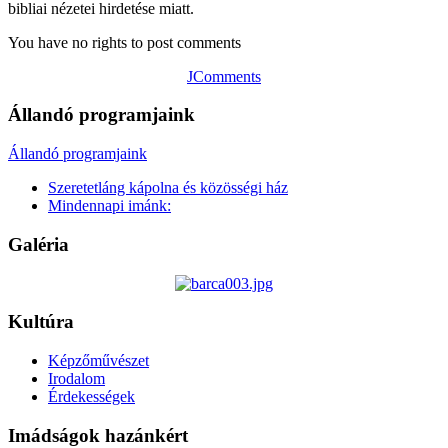
bibliai nézetei hirdetése miatt.
You have no rights to post comments
JComments
Állandó programjaink
Állandó programjaink
Szeretetláng kápolna és közösségi ház
Mindennapi imánk:
Galéria
Kultúra
Képzőművészet
Irodalom
Érdekességek
Imádságok hazánkért