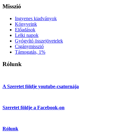
Misszió
Ingyenes kiadványok
Könyveink
Előadások
Lelki napok
Gyógyító összejövetelek
Cigánymisszió
Támogatás, 1%
Rólunk
A Szeretet földje youtube-csatornája
Szeretet földje a Facebook-on
Rólunk