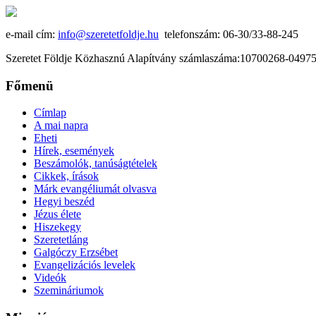
e-mail cím:
info@szeretetfoldje.hu
telefonszám: 06-30/33-88-245
Szeretet Földje Közhasznú Alapítvány számlaszáma:10700268-049
Főmenü
Címlap
A mai napra
Eheti
Hírek, események
Beszámolók, tanúságtételek
Cikkek, írások
Márk evangéliumát olvasva
Hegyi beszéd
Jézus élete
Hiszekegy
Szeretetláng
Galgóczy Erzsébet
Evangelizációs levelek
Videók
Szemináriumok