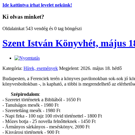
Ide kattintva írhat levelet nekünk!
Ki olvas minket?
Oldalainkat 543 vendég és 0 tag böngészi
Szent István Könyvhét, május 1
Kategória:
Hírek, események
Megjelent: 2026. május 18. hétfő
Budapesten, a Ferenciek terén a könyves pavilonokban sok-sok jó könyv
könyvesboltokban -, is kapható, a többi is megrendelhető az elérhetősé
Szépirodalom
:
- Szeretet történetek a Bibliából - 1650 Ft
- Tanulságos mesék - 1980 Ft
- Szeretetláng mesék - 1980 Ft
- Napi firka - 100 rajz 100 rövid történettel - 1800 Ft
- Mózes botja - 25 novella felnőtteknek - 1450 Ft
- Ármányos sárkányos - meséskönyv, 2690 Ft
- Kisvárosi történetek - 900 Ft