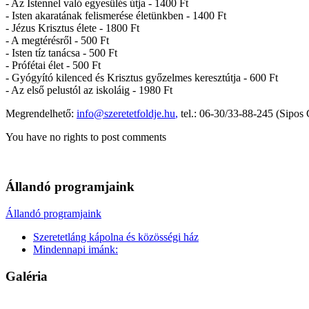
- Az Istennel való egyesülés útja - 1400 Ft
- Isten akaratának felismerése életünkben - 1400 Ft
- Jézus Krisztus élete - 1800 Ft
- A megtérésről - 500 Ft
- Isten tíz tanácsa - 500 Ft
- Prófétai élet - 500 Ft
- Gyógyító kilenced és Krisztus győzelmes keresztútja - 600 Ft
- Az első pelustól az iskoláig - 1980 Ft
Megrendelhető:
info@szeretetfoldje.hu
,
tel.: 06-30/33-88-245 (Sipos
You have no rights to post comments
Állandó programjaink
Állandó programjaink
Szeretetláng kápolna és közösségi ház
Mindennapi imánk:
Galéria