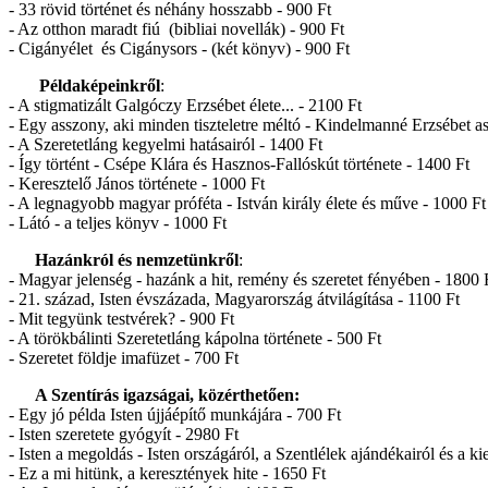
- 33 rövid történet és néhány hosszabb - 900 Ft
- Az otthon maradt fiú (bibliai novellák) - 900 Ft
- Cigányélet és Cigánysors - (két könyv) - 900 Ft
Példaképeinkről
:
- A stigmatizált Galgóczy Erzsébet élete... - 2100 Ft
- Egy asszony, aki minden tiszteletre méltó - Kindelmanné Erzsébet as
- A Szeretetláng kegyelmi hatásairól - 1400 Ft
- Így történt - Csépe Klára és Hasznos-Fallóskút története - 1400 Ft
- Keresztelő János története - 1000 Ft
- A legnagyobb magyar próféta - István király élete és műve - 1000 F
- Látó - a teljes könyv - 1000 Ft
Hazánkról és nemzetünkről
:
- Magyar jelenség - hazánk a hit, remény és szeretet fényében - 1800 
- 21. század, Isten évszázada, Magyarország átvilágítása - 1100 Ft
- Mit tegyünk testvérek? - 900 Ft
- A törökbálinti Szeretetláng kápolna története - 500 Ft
- Szeretet földje imafüzet - 700 Ft
A Szentírás igazságai, közérthetően:
- Egy jó példa Isten újjáépítő munkájára - 700 Ft
- Isten szeretete gyógyít - 2980 Ft
- Isten a megoldás - Isten országáról, a Szentlélek ajándékairól és a k
- Ez a mi hitünk, a keresztények hite - 1650 Ft