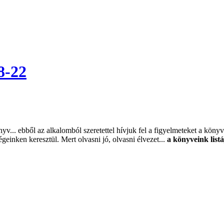
8-22
... ebből az alkalomból szeretettel hívjuk fel a figyelmeteket a könyvei
geinken keresztül. Mert olvasni jó, olvasni élvezet...
a könyveink listá