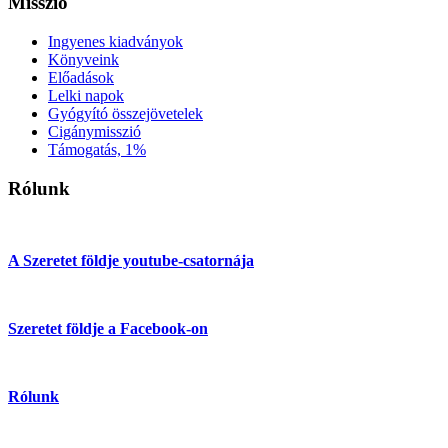
Misszió
Ingyenes kiadványok
Könyveink
Előadások
Lelki napok
Gyógyító összejövetelek
Cigánymisszió
Támogatás, 1%
Rólunk
A Szeretet földje youtube-csatornája
Szeretet földje a Facebook-on
Rólunk