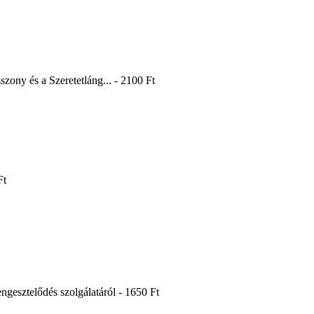
szony és a Szeretetláng... - 2100 Ft
t
Ft
iengesztelődés szolgálatáról - 1650 Ft