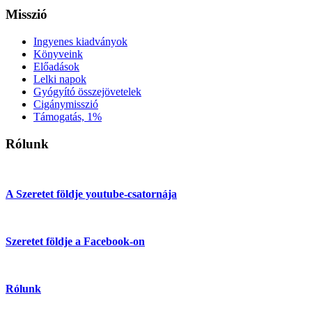
Misszió
Ingyenes kiadványok
Könyveink
Előadások
Lelki napok
Gyógyító összejövetelek
Cigánymisszió
Támogatás, 1%
Rólunk
A Szeretet földje youtube-csatornája
Szeretet földje a Facebook-on
Rólunk