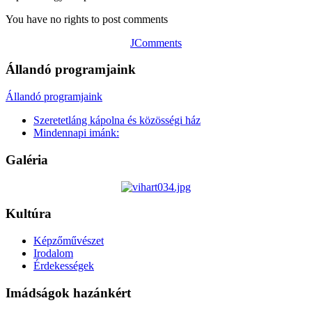
You have no rights to post comments
JComments
Állandó programjaink
Állandó programjaink
Szeretetláng kápolna és közösségi ház
Mindennapi imánk:
Galéria
Kultúra
Képzőművészet
Irodalom
Érdekességek
Imádságok hazánkért