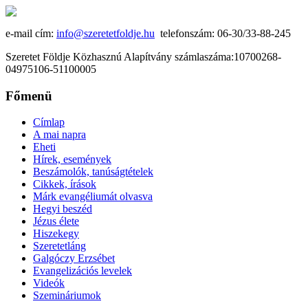
e-mail cím:
info@szeretetfoldje.hu
telefonszám: 06-30/33-88-245
Szeretet Földje Közhasznú Alapítvány számlaszáma:10700268-
04975106-51100005
Főmenü
Címlap
A mai napra
Eheti
Hírek, események
Beszámolók, tanúságtételek
Cikkek, írások
Márk evangéliumát olvasva
Hegyi beszéd
Jézus élete
Hiszekegy
Szeretetláng
Galgóczy Erzsébet
Evangelizációs levelek
Videók
Szemináriumok