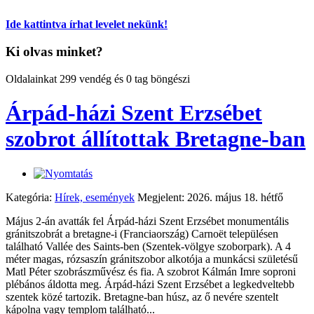
Ide kattintva írhat levelet nekünk!
Ki olvas minket?
Oldalainkat 299 vendég és 0 tag böngészi
Árpád-házi Szent Erzsébet
szobrot állítottak Bretagne-ban
Kategória:
Hírek, események
Megjelent: 2026. május 18. hétfő
Május 2-án avatták fel Árpád-házi Szent Erzsébet monumentális
gránitszobrát a bretagne-i (Franciaország) Carnoët településen
található Vallée des Saints-ben (Szentek-völgye szoborpark). A 4
méter magas, rózsaszín gránitszobor alkotója a munkácsi születésű
Matl Péter szobrászművész és fia. A szobrot Kálmán Imre soproni
plébános áldotta meg. Árpád-házi Szent Erzsébet a legkedveltebb
szentek közé tartozik. Bretagne-ban húsz, az ő nevére szentelt
kápolna vagy templom található...