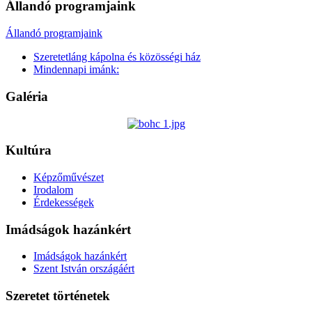
Állandó programjaink
Állandó programjaink
Szeretetláng kápolna és közösségi ház
Mindennapi imánk:
Galéria
Kultúra
Képzőművészet
Irodalom
Érdekességek
Imádságok hazánkért
Imádságok hazánkért
Szent István országáért
Szeretet történetek