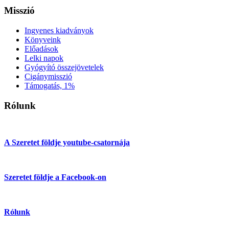
Misszió
Ingyenes kiadványok
Könyveink
Előadások
Lelki napok
Gyógyító összejövetelek
Cigánymisszió
Támogatás, 1%
Rólunk
A Szeretet földje youtube-csatornája
Szeretet földje a Facebook-on
Rólunk