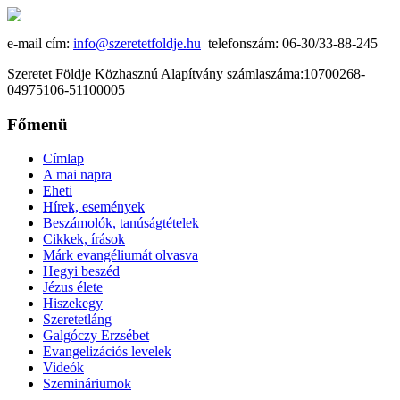
e-mail cím:
info@szeretetfoldje.hu
telefonszám: 06-30/33-88-245
Szeretet Földje Közhasznú Alapítvány számlaszáma:10700268-
04975106-51100005
Főmenü
Címlap
A mai napra
Eheti
Hírek, események
Beszámolók, tanúságtételek
Cikkek, írások
Márk evangéliumát olvasva
Hegyi beszéd
Jézus élete
Hiszekegy
Szeretetláng
Galgóczy Erzsébet
Evangelizációs levelek
Videók
Szemináriumok