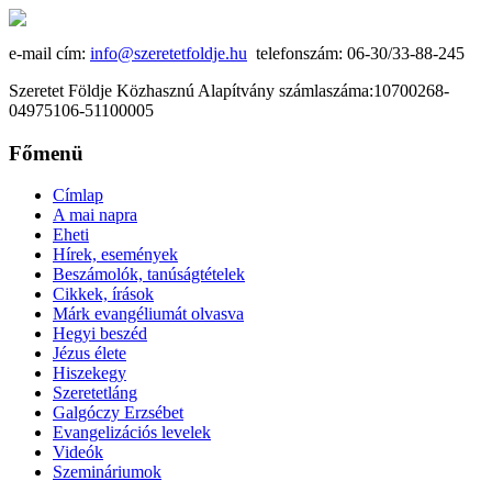
e-mail cím:
info@szeretetfoldje.hu
telefonszám: 06-30/33-88-245
Szeretet Földje Közhasznú Alapítvány számlaszáma:10700268-
04975106-51100005
Főmenü
Címlap
A mai napra
Eheti
Hírek, események
Beszámolók, tanúságtételek
Cikkek, írások
Márk evangéliumát olvasva
Hegyi beszéd
Jézus élete
Hiszekegy
Szeretetláng
Galgóczy Erzsébet
Evangelizációs levelek
Videók
Szemináriumok