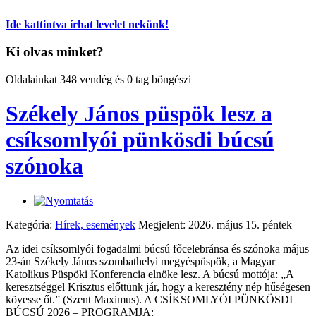
Ide kattintva írhat levelet nekünk!
Ki olvas minket?
Oldalainkat 348 vendég és 0 tag böngészi
Székely János püspök lesz a
csíksomlyói pünkösdi búcsú
szónoka
Kategória:
Hírek, események
Megjelent: 2026. május 15. péntek
Az idei csíksomlyói fogadalmi búcsú főcelebránsa és szónoka május
23-án Székely János szombathelyi megyéspüspök, a Magyar
Katolikus Püspöki Konferencia elnöke lesz. A búcsú mottója: „A
keresztséggel Krisztus előttünk jár, hogy a keresztény nép hűségesen
kövesse őt.” (Szent Maximus). A CSÍKSOMLYÓI PÜNKÖSDI
BÚCSÚ 2026 – PROGRAMJA: