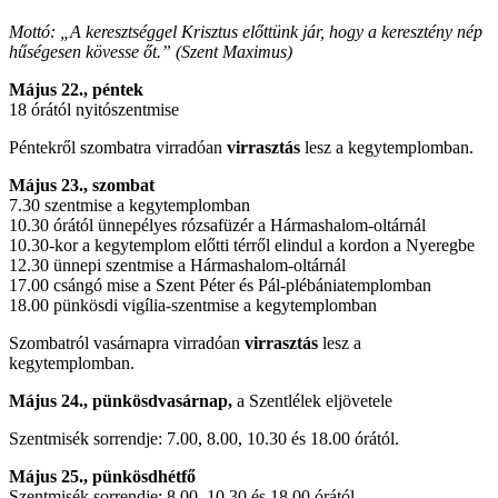
Mottó: „A keresztséggel Krisztus előttünk jár, hogy a keresztény nép
hűségesen kövesse őt.” (Szent Maximus)
Május 22., péntek
18 órától nyitószentmise
Péntekről szombatra virradóan
virrasztás
lesz a kegytemplomban.
Május 23., szombat
7.30 szentmise a kegytemplomban
10.30 órától ünnepélyes rózsafüzér a Hármashalom-oltárnál
10.30-kor a kegytemplom előtti térről elindul a kordon a Nyeregbe
12.30 ünnepi szentmise a Hármashalom-oltárnál
17.00 csángó mise a Szent Péter és Pál-plébániatemplomban
18.00 pünkösdi vigília-szentmise a kegytemplomban
Szombatról vasárnapra virradóan
virrasztás
lesz a
kegytemplomban.
Május 24., pünkösdvasárnap,
a Szentlélek eljövetele
Szentmisék sorrendje: 7.00, 8.00, 10.30 és 18.00 órától.
Május 25., pünkösdhétfő
Szentmisék sorrendje: 8.00, 10.30 és 18.00 órától.