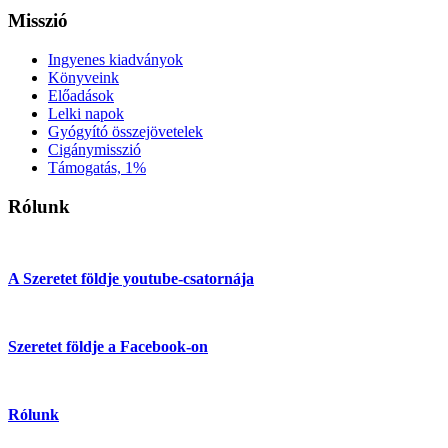
Misszió
Ingyenes kiadványok
Könyveink
Előadások
Lelki napok
Gyógyító összejövetelek
Cigánymisszió
Támogatás, 1%
Rólunk
A Szeretet földje youtube-csatornája
Szeretet földje a Facebook-on
Rólunk