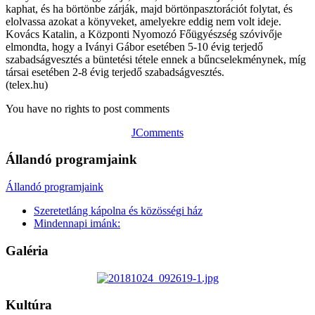
kaphat, és ha börtönbe zárják, majd börtönpasztorációt folytat, és
elolvassa azokat a könyveket, amelyekre eddig nem volt ideje.
Kovács Katalin, a Központi Nyomozó Főügyészség szóvivője
elmondta, hogy a Iványi Gábor esetében 5-10 évig terjedő
szabadságvesztés a büntetési tétele ennek a bűncselekménynek, míg
társai esetében 2-8 évig terjedő szabadságvesztés.
(telex.hu)
You have no rights to post comments
JComments
Állandó programjaink
Állandó programjaink
Szeretetláng kápolna és közösségi ház
Mindennapi imánk:
Galéria
Kultúra