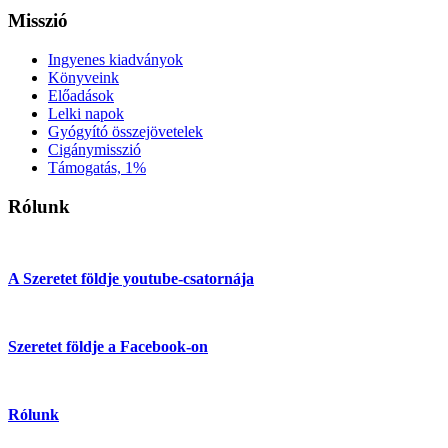
Misszió
Ingyenes kiadványok
Könyveink
Előadások
Lelki napok
Gyógyító összejövetelek
Cigánymisszió
Támogatás, 1%
Rólunk
A Szeretet földje youtube-csatornája
Szeretet földje a Facebook-on
Rólunk