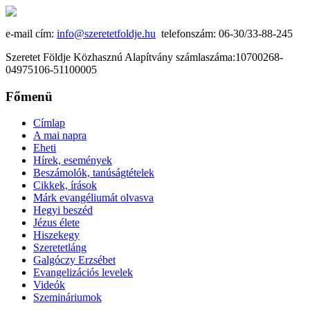
e-mail cím:
info@szeretetfoldje.hu
telefonszám: 06-30/33-88-245
Szeretet Földje Közhasznú Alapítvány számlaszáma:10700268-
04975106-51100005
Főmenü
Címlap
A mai napra
Eheti
Hírek, események
Beszámolók, tanúságtételek
Cikkek, írások
Márk evangéliumát olvasva
Hegyi beszéd
Jézus élete
Hiszekegy
Szeretetláng
Galgóczy Erzsébet
Evangelizációs levelek
Videók
Szemináriumok