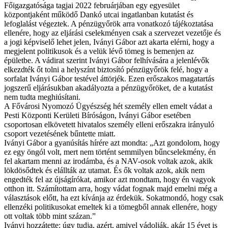
Főigazgatósága tagjai 2022 februárjában egy egyesület
központjaként működő Dankó utcai ingatlanban kutatást és
lefoglalást végeztek. A pénzügyőrök arra vonatkozó tájékoztatása
ellenére, hogy az eljárási cselekményen csak a szervezet vezetője és
a jogi képviselő lehet jelen, Iványi Gábor azt akarta elérni, hogy a
megjelent politikusok és a velük lévő tömeg is bemenjen az
épületbe. A vádirat szerint Iványi Gábor felhívására a jelenlévők
elkezdték őt tolni a helyszínt biztosító pénzügyőrök felé, hogy a
sorfalat Iványi Gábor testével áttörjék. Ezen erőszakos magatartás
jogszerű eljárásukban akadályozta a pénzügyőröket, de a kutatást
nem tudta meghiúsítani.
A Fővárosi Nyomozó Ügyészség hét személy ellen emelt vádat a
Pesti Központi Kerületi Bíróságon, Iványi Gábor esetében
csoportosan elkövetett hivatalos személy elleni erőszakra irányuló
csoport vezetésének bűntette miatt.
Iványi Gábor a gyanúsítás hírére azt mondta: „Azt gondolom, hogy
ez egy öngól volt, mert nem történt semmilyen bűncselekmény, én
fel akartam menni az irodámba, és a NAV-osok voltak azok, akik
lökdösődtek és elállták az utamat. És ők voltak azok, akik nem
engedték fel az újságírókat, amikor azt mondtam, hogy én vagyok
otthon itt. Számítottam arra, hogy vádat fognak majd emelni még a
választások előtt, ha ezt kívánja az érdekük. Sokatmondó, hogy csak
ellenzéki politikusokat emeltek ki a tömegből annak ellenére, hogy
ott voltak több mint százan.”
Iványi hozzátette: úgy tudja, azért, amivel vádolják, akár 15 évet is