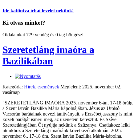
Ide kattintva írhat levelet nekünk!
Ki olvas minket?
Oldalainkat 779 vendég és 0 tag böngészi
Szeretetláng imaóra a
Bazilikában
Kategória:
Hírek, események
Megjelent: 2025. november 02.
vasárnap
"SZERETETLÁNG IMAÓRA 2025. november 6-án, 17-18 óráig
a Szent István Bazilika Mária-kápolnájában. Jézus az Utolsó
Vacsorán barátainak nevezi tanítványait, s Erzsébet asszony is mint
közeli barátját ismeri meg, az üzenetein keresztül. És Szíve
Szeretetlángjában Őt nyújtja nekünk a Szűzanya. Csatlakozz lelki
utunkhoz a Szeretetláng imaóránk következő alkalmán: 2025.
november 6., 17-18 óra, Szent István Bazilika Mária-kápolna.