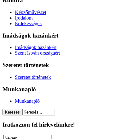
Kultúra
Képzőművészet
Irodalom
Érdekességek
Imádságok hazánkért
Imádságok hazánkért
Szent István országáért
Szeretet történetek
Szeretet történetek
Munkanapló
Munkanapló
Iratkozzon fel hírlevelünkre!