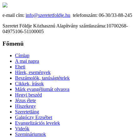
e-mail cím:
info@szeretetfoldje.hu
telefonszám: 06-30/33-88-245
Szeretet Földje Közhasznú Alapítvány számlaszáma:10700268-
04975106-51100005
Főmenü
Címlap
A mai napra
Eheti
Hírek, események
Beszámolók, tanúságtételek
Cikkek, írások
Márk evangéliumát olvasva
Hegyi beszéd
Jézus élete
Hiszekegy
Szeretetláng
Galgóczy Erzsébet
Evangelizációs levelek
Videók
Szemináriumok