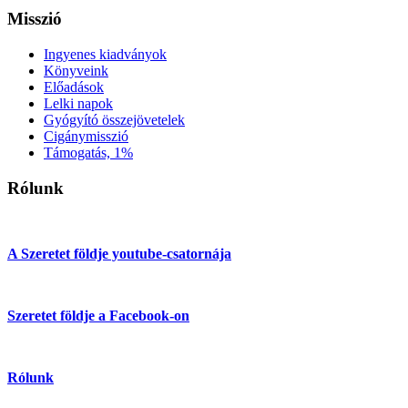
Misszió
Ingyenes kiadványok
Könyveink
Előadások
Lelki napok
Gyógyító összejövetelek
Cigánymisszió
Támogatás, 1%
Rólunk
A Szeretet földje youtube-csatornája
Szeretet földje a Facebook-on
Rólunk