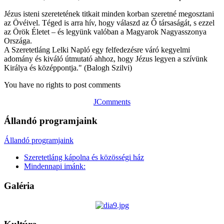
Jézus isteni szeretetének titkait minden korban szeretné megosztani
az Övéivel. Téged is arra hív, hogy válaszd az Ő társaságát, s ezzel
az Örök Életet – és legyünk valóban a Magyarok Nagyasszonya
Országa.
A Szeretetláng Lelki Napló egy felfedezésre váró kegyelmi
adomány és kiváló útmutató ahhoz, hogy Jézus legyen a szívünk
Királya és középpontja." (Balogh Szilvi)
You have no rights to post comments
JComments
Állandó programjaink
Állandó programjaink
Szeretetláng kápolna és közösségi ház
Mindennapi imánk:
Galéria