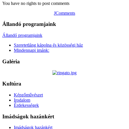
You have no rights to post comments
JComments
Állandó programjaink
Állandó programjaink
Szeretetláng kápolna és közösségi ház
Mindennapi imánk:
Galéria
Kultúra
Képzőművészet
Irodalom
Érdekességek
Imádságok hazánkért
Imádságok hazánkért