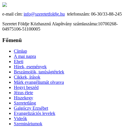
e-mail cím:
info@szeretetfoldje.hu
telefonszám: 06-30/33-88-245
Szeretet Földje Közhasznú Alapítvány számlaszáma:10700268-
04975106-51100005
Főmenü
Címlap
A mai napra
Eheti
Hírek, események
Beszámolók, tanúságtételek
Cikkek, írások
Márk evangéliumát olvasva
Hegyi beszéd
Jézus élete
Hiszekegy
Szeretetláng
Galgóczy Erzsébet
Evangelizációs levelek
Videók
Szemináriumok