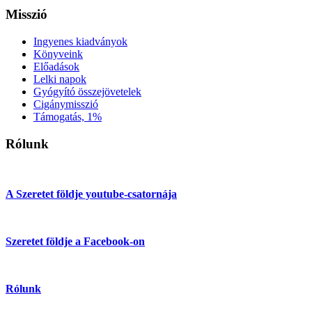
Misszió
Ingyenes kiadványok
Könyveink
Előadások
Lelki napok
Gyógyító összejövetelek
Cigánymisszió
Támogatás, 1%
Rólunk
A Szeretet földje youtube-csatornája
Szeretet földje a Facebook-on
Rólunk