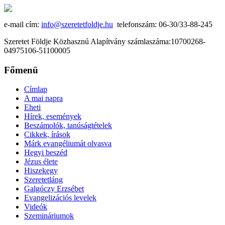
e-mail cím:
info@szeretetfoldje.hu
telefonszám: 06-30/33-88-245
Szeretet Földje Közhasznú Alapítvány számlaszáma:10700268-
04975106-51100005
Főmenü
Címlap
A mai napra
Eheti
Hírek, események
Beszámolók, tanúságtételek
Cikkek, írások
Márk evangéliumát olvasva
Hegyi beszéd
Jézus élete
Hiszekegy
Szeretetláng
Galgóczy Erzsébet
Evangelizációs levelek
Videók
Szemináriumok