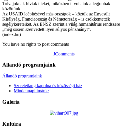
Tolvajoknak hívtak titeket, miközben ti voltatok a legjobbak
közöttünk.
Az USAID leépítésével más országok – köztük az Egyesült
Királyság, Franciaország és Németország – is csökkentették
segélykereteiket. Az ENSZ szerint a világ humanitárius rendszere
„még sosem szenvedett ilyen súlyos pénzhiányt”.
(index.hu)
You have no rights to post comments
JComments
Állandó programjaink
Állandó programjaink
Szeretetláng kápolna és közösségi ház
Mindennapi imánk:
Galéria
Kultúra