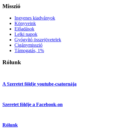
Misszió
Ingyenes kiadványok
Könyveink
Előadások
Lelki napok
Gyógyító összejövetelek
Cigánymisszió
Támogatás, 1%
Rólunk
A Szeretet földje youtube-csatornája
Szeretet földje a Facebook-on
Rólunk