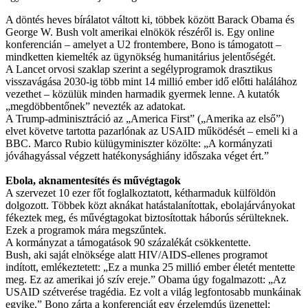
A döntés heves bírálatot váltott ki, többek között Barack Obama és
George W. Bush volt amerikai elnökök részéről is. Egy online
konferencián – amelyet a U2 frontembere, Bono is támogatott –
mindketten kiemelték az ügynökség humanitárius jelentőségét.
A Lancet orvosi szaklap szerint a segélyprogramok drasztikus
visszavágása 2030-ig több mint 14 millió ember idő előtti halálához
vezethet – közülük minden harmadik gyermek lenne. A kutatók
„megdöbbentőnek” nevezték az adatokat.
A Trump-adminisztráció az „America First” („Amerika az első”)
elvet követve tartotta pazarlónak az USAID működését – emeli ki a
BBC. Marco Rubio külügyminiszter közölte: „A kormányzati
jóváhagyással végzett hatékonysághiány időszaka véget ért.”
Ebola, aknamentesítés és művégtagok
A szervezet 10 ezer főt foglalkoztatott, kétharmaduk külföldön
dolgozott. Többek közt aknákat hatástalanítottak, ebolajárványokat
fékeztek meg, és művégtagokat biztosítottak háborús sérülteknek.
Ezek a programok mára megszűntek.
A kormányzat a támogatások 90 százalékát csökkentette.
Bush, aki saját elnöksége alatt HIV/AIDS-ellenes programot
indított, emlékeztetett: „Ez a munka 25 millió ember életét mentette
meg. Ez az amerikai jó szív ereje.” Obama úgy fogalmazott: „Az
USAID szétverése tragédia. Ez volt a világ legfontosabb munkáinak
egyike.” Bono zárta a konferenciát egy érzelemdús üzenettel: