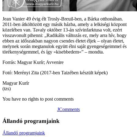
Jean Vanier 49 évig élt Trosly-Breuil-ben, a Bárka otthonában.
2011-ben átköltözött egy másik házba, amely a lelkiségi központ
közelében van. Tavaly október 13-án szívinfarktusa volt, ezért
visszavonult pihenni: „Radikális változás ez, mely arra hív, hogy
ebben az időszakban nagyon csendes életet éljek – olyan életet,
melynek során megtanulok együtt élni saját gyengeségeimmel és
törékenységemmel, és így »kisebbedem«” – mondta.
Forrás: Magyar Kurír; Avvenire
Fotó: Merényi Zita (2017-ben Taizében készült képek)
Magyar Kurír
(tzs)
You have no rights to post comments
JComments
Állandó programjaink
Állandó programjaink