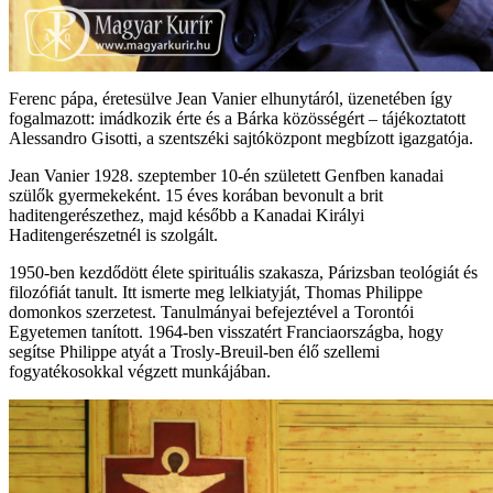
Ferenc pápa, éretesülve Jean Vanier elhunytáról, üzenetében így
fogalmazott: imádkozik érte és a Bárka közösségért – tájékoztatott
Alessandro Gisotti, a szentszéki sajtóközpont megbízott igazgatója.
Jean Vanier 1928. szeptember 10-én született Genfben kanadai
szülők gyermekeként. 15 éves korában bevonult a brit
haditengerészethez, majd később a Kanadai Királyi
Haditengerészetnél is szolgált.
1950-ben kezdődött élete spirituális szakasza, Párizsban teológiát és
filozófiát tanult. Itt ismerte meg lelkiatyját, Thomas Philippe
domonkos szerzetest. Tanulmányai befejeztével a Torontói
Egyetemen tanított. 1964-ben visszatért Franciaországba, hogy
segítse Philippe atyát a Trosly-Breuil-ben élő szellemi
fogyatékosokkal végzett munkájában.