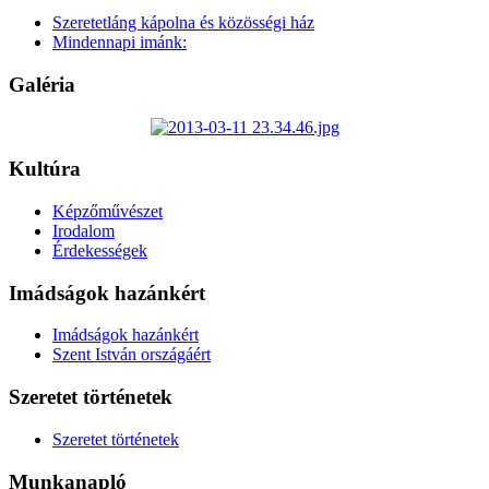
Szeretetláng kápolna és közösségi ház
Mindennapi imánk:
Galéria
Kultúra
Képzőművészet
Irodalom
Érdekességek
Imádságok hazánkért
Imádságok hazánkért
Szent István országáért
Szeretet történetek
Szeretet történetek
Munkanapló