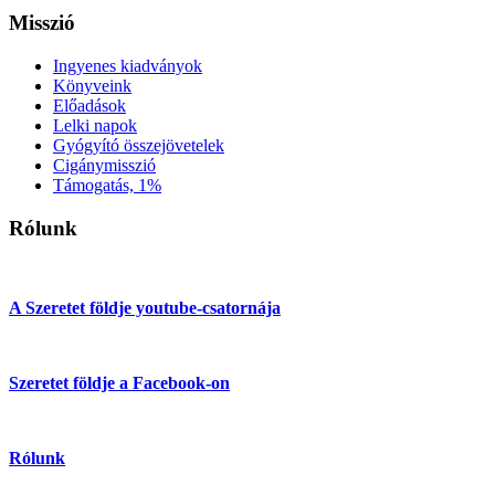
Misszió
Ingyenes kiadványok
Könyveink
Előadások
Lelki napok
Gyógyító összejövetelek
Cigánymisszió
Támogatás, 1%
Rólunk
A Szeretet földje youtube-csatornája
Szeretet földje a Facebook-on
Rólunk