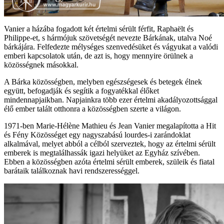
Vanier a házába fogadott két értelmi sérült férfit, Raphaëlt és
Philippe-et, s hármójuk szövetségét nevezte Bárkának, utalva Noé
bárkájára. Felfedezte mélységes szenvedésüket és vágyukat a valódi
emberi kapcsolatok után, de azt is, hogy mennyire örülnek a
közösségnek másokkal.
A Bárka közösségben, melyben egészségesek és betegek élnek
együtt, befogadják és segítik a fogyatékkal élőket
mindennapjaikban. Napjainkra több ezer értelmi akadályozottsággal
élő ember talált otthonra a közösségben szerte a világon.
1971-ben Marie-Hélène Mathieu és Jean Vanier megalapította a Hit
és Fény Közösséget egy nagyszabású lourdes-i zarándoklat
alkalmával, melyet abból a célból szerveztek, hogy az értelmi sérült
emberek is megtalálhassák igazi helyüket az Egyház szívében.
Ebben a közösségben azóta értelmi sérült emberek, szüleik és fiatal
barátaik találkoznak havi rendszerességgel.