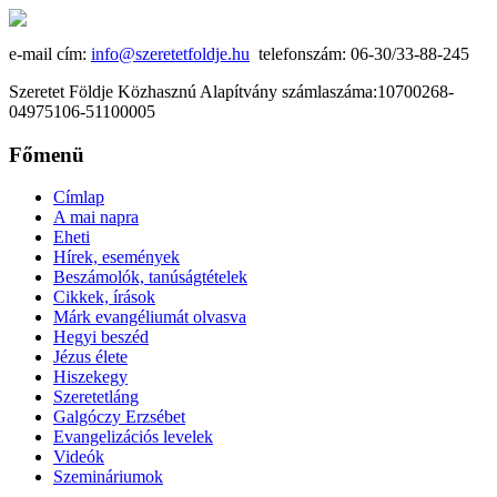
e-mail cím:
info@szeretetfoldje.hu
telefonszám: 06-30/33-88-245
Szeretet Földje Közhasznú Alapítvány számlaszáma:10700268-
04975106-51100005
Főmenü
Címlap
A mai napra
Eheti
Hírek, események
Beszámolók, tanúságtételek
Cikkek, írások
Márk evangéliumát olvasva
Hegyi beszéd
Jézus élete
Hiszekegy
Szeretetláng
Galgóczy Erzsébet
Evangelizációs levelek
Videók
Szemináriumok