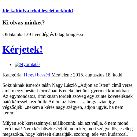
Ide kattintva írhat levelet nekünk!
Ki olvas minket?
Oldalainkat 391 vendég és 0 tag böngészi
Kérjetek!
Kategória:
Hegyi beszéd
Megjelent: 2015. augusztus 18. kedd
Sokunknak ismerős talán Nagy László „Adjon az Isten” című verse,
amit megzenésített formában is énekelhettünk gyermekkorunkban.
Az egymondatos, ritmikusan tördelt szöveg egy szinte követelésnek
ható kéréssel kezdődik: Adjon az Isten… -, hogy aztán így
végződjék: „nekem a kérés nagy szégyen, adjon ugyis, ha nem
kérem”.
Milyen sok kereszténnyel találkozunk, aki azt vallja, ő nem mond
kérő imát! Nem kér büszkeségből, nem kér, mert szégyellős, esetleg
megszokta, hogy kéréseit elutasítják, szorong, tele van kudarccal,