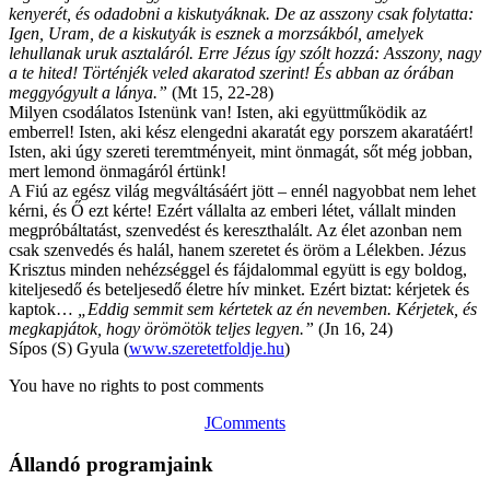
kenyerét, és odadobni a kiskutyáknak. De az asszony csak folytatta:
Igen, Uram, de a kiskutyák is esznek a morzsákból, amelyek
lehullanak uruk asztaláról. Erre Jézus így szólt hozzá: Asszony, nagy
a te hited! Történjék veled akaratod szerint! És abban az órában
meggyógyult a lánya.”
(Mt 15, 22-28)
Milyen csodálatos Istenünk van! Isten, aki együttműködik az
emberrel! Isten, aki kész elengedni akaratát egy porszem akaratáért!
Isten, aki úgy szereti teremtményeit, mint önmagát, sőt még jobban,
mert lemond önmagáról értünk!
A Fiú az egész világ megváltásáért jött – ennél nagyobbat nem lehet
kérni, és Ő ezt kérte! Ezért vállalta az emberi létet, vállalt minden
megpróbáltatást, szenvedést és kereszthalált. Az élet azonban nem
csak szenvedés és halál, hanem szeretet és öröm a Lélekben. Jézus
Krisztus minden nehézséggel és fájdalommal együtt is egy boldog,
kiteljesedő és beteljesedő életre hív minket. Ezért biztat: kérjetek és
kaptok…
„Eddig semmit sem kértetek az én nevemben. Kérjetek, és
megkapjátok, hogy örömötök teljes legyen.”
(Jn 16, 24)
Sípos (S) Gyula (
www.szeretetfoldje.hu
)
You have no rights to post comments
JComments
Állandó programjaink