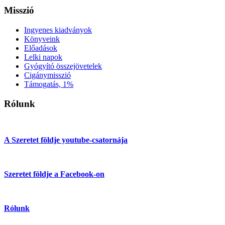
Misszió
Ingyenes kiadványok
Könyveink
Előadások
Lelki napok
Gyógyító összejövetelek
Cigánymisszió
Támogatás, 1%
Rólunk
A Szeretet földje youtube-csatornája
Szeretet földje a Facebook-on
Rólunk