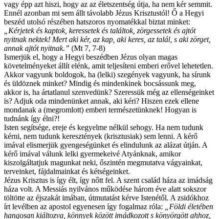
vagy épp azt hiszi, hogy az az életszentség útja, ha nem kér semmit.
Ennél azonban mi sem állt távolabb Jézus Krisztustól! Ő a Hegyi
beszéd utolsó részében hatszoros nyomatékkal biztat minket:
„Kérjetek és kaptok, keressetek és találtok, zörgessetek és ajtót
nyitnak nektek! Mert aki kér, az kap, aki keres, az talál, s aki zörget,
annak ajtót nyitnak.”
(Mt 7, 7-8)
Ismerjük el, hogy a Hegyi beszédben Jézus olyan magas
követelményeket állít elénk, amit teljesíteni emberi erővel lehetetlen.
Akkor vagyunk boldogok, ha (lelki) szegények vagyunk, ha sírunk
és üldöznek minket? Mindig és mindenkinek bocsássunk meg,
akkor is, ha ártatlanul szenvedünk? Szeressük még az ellenségeinket
is? Adjuk oda mindenünket annak, aki kéri? Hiszen ezek ellene
mondanak a (megromlott) emberi természetünknek! Hogyan is
tudnánk így élni?!
Isten segítsége, ereje és kegyelme nélkül sehogy. Ha nem tudunk
kérni, nem tudunk keresztények (krisztusiak) sem lenni. A kérő
imával elismerjük gyengeségünket és elindulunk az alázat útján. A
kérő imával válunk lelki gyermekeivé Atyánknak, amikor
kiszolgáltatjuk magunkat neki, őszintén megmutatva vágyainkat,
terveinket, fájdalmainkat és kétségeinket.
Jézus Krisztus is így élt, így nőtt fel. A szent család háza az imádság
háza volt. A Messiás nyilvános működése három éve alatt sokszor
töltötte az éjszakát imában, útmutatást kérve Istenétől. A zsidókhoz
írt levélben az apostol egyenesen így fogalmaz róla:
„Földi életében
hangosan kiáltozva, könnyek között imádkozott s könyörgött ahhoz,