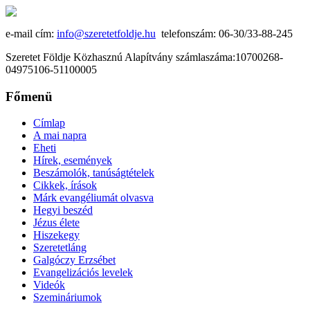
e-mail cím:
info@szeretetfoldje.hu
telefonszám: 06-30/33-88-245
Szeretet Földje Közhasznú Alapítvány számlaszáma:10700268-
04975106-51100005
Főmenü
Címlap
A mai napra
Eheti
Hírek, események
Beszámolók, tanúságtételek
Cikkek, írások
Márk evangéliumát olvasva
Hegyi beszéd
Jézus élete
Hiszekegy
Szeretetláng
Galgóczy Erzsébet
Evangelizációs levelek
Videók
Szemináriumok