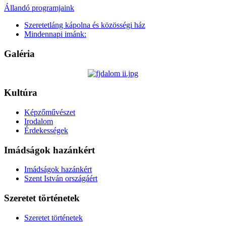
Állandó programjaink
Szeretetláng kápolna és közösségi ház
Mindennapi imánk:
Galéria
Kultúra
Képzőművészet
Irodalom
Érdekességek
Imádságok hazánkért
Imádságok hazánkért
Szent István országáért
Szeretet történetek
Szeretet történetek