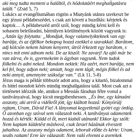
aki meg tudta menteni a haláltól, és hódolatáért meghallgatásra
talált.”
(Zsid 5, 7)
Lukács az evangéliumában rögtön a Miatyánk utánra szerkeszt be
egy jézusi példabeszédet, s csak azt követi a buzdítás: kérjetek és
kaptok… A példabeszéd arról szól, hogy mindig kérni kell és
sohasem belefáradni, bármilyen körülmények között vagyunk is:
„Aztán így folytatta: „Mondjuk, hogy valamelyikteknek van egy
barátja, és az éjfélkor bekopog hozzá ezekkel a szavakkal: Barátom,
adj kölcsön nekem három kenyeret, útról érkezett egy barátom, s
nincs mit enni adnom neki. De az kiszól: Ne zavarj! Az ajtó már be
van zárva, én is, gyermekeim is ágyban vagyunk. Nem tudok
fölkelni és adni neked. Mondom nektek: Ha azért, mert barátja, nem
kel fel, hogy adjon neki; amiatt, hogy nem tágít, mégis fölkel és ad
neki annyit, amennyire szüksége van.”
(Lk 11, 5-8)
Jézus maga is példát többször adott arra, hogy a kitartó, bizalommal
és hittel mondott kérés mindig meghallgatásra talál. Most csak azt a
történetet idézzük ide, amikor a Messiás fáradtan félre vonul a
tanítványaival, hogy kicsit megpihenhessen.
„És íme, egy kánaáni
asszony, aki arról a vidékről jött, így kiáltott hozzá: Könyörülj
rajtam, Uram, Dávid Fia! A lányomat kegyetlenül gyötri egy ördög.
Ő azonban egy szóval sem válaszolt neki. A tanítványai odamentek
hozzá és kérték: Küldd el őt, mert kiabál utánunk! Ekkor így szólt:
Nem kaptam küldetést máshová, csak Izrael házának elveszett
juhaihoz. Az asszony mégis odament, leborult előtte és kérte: Uram,
segíts rajtam! Erre így válaszolt: Nem való elvenni a gyerekek