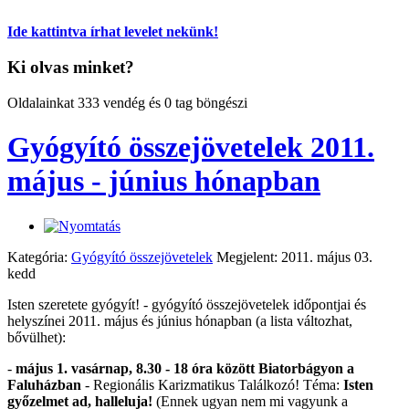
Ide kattintva írhat levelet nekünk!
Ki olvas minket?
Oldalainkat 333 vendég és 0 tag böngészi
Gyógyító összejövetelek 2011.
május - június hónapban
Kategória:
Gyógyító összejövetelek
Megjelent: 2011. május 03.
kedd
Isten szeretete gyógyít! - gyógyító összejövetelek időpontjai és
helyszínei 2011. május és június hónapban (a lista változhat,
bővülhet):
-
május 1. vasárnap, 8.30 - 18 óra között Biatorbágyon a
Faluházban
- Regionális Karizmatikus Találkozó! Téma:
Isten
győzelmet ad, halleluja!
(Ennek ugyan nem mi vagyunk a