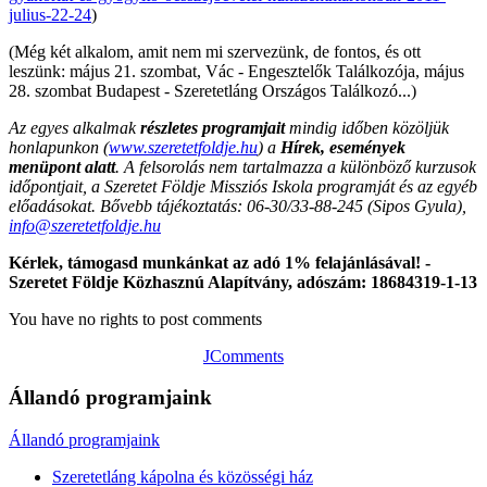
julius-22-24
)
(Még két alkalom, amit nem mi szervezünk, de fontos, és ott
leszünk: május 21. szombat, Vác - Engesztelők Találkozója, május
28. szombat Budapest - Szeretetláng Országos Találkozó...)
Az egyes alkalmak
részletes programjait
mindig időben közöljük
honlapunkon (
www.szeretetfoldje.hu
) a
Hírek, események
menüpont alatt
. A felsorolás nem tartalmazza a különböző kurzusok
időpontjait, a Szeretet Földje Missziós Iskola programját és az egyéb
előadásokat. Bővebb tájékoztatás: 06-30/33-88-245 (Sipos Gyula),
info@szeretetfoldje.hu
Kérlek, támogasd munkánkat az adó 1% felajánlásával! -
Szeretet Földje Közhasznú Alapítvány, adószám: 18684319-1-13
You have no rights to post comments
JComments
Állandó programjaink
Állandó programjaink
Szeretetláng kápolna és közösségi ház