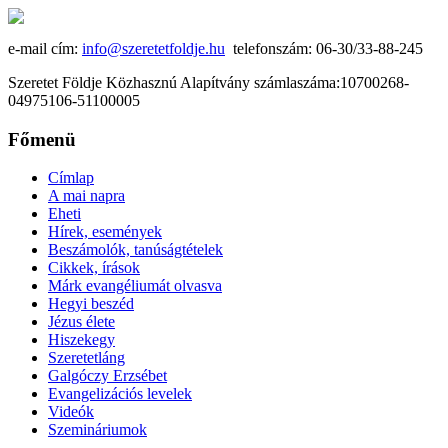
e-mail cím:
info@szeretetfoldje.hu
telefonszám: 06-30/33-88-245
Szeretet Földje Közhasznú Alapítvány számlaszáma:10700268-
04975106-51100005
Főmenü
Címlap
A mai napra
Eheti
Hírek, események
Beszámolók, tanúságtételek
Cikkek, írások
Márk evangéliumát olvasva
Hegyi beszéd
Jézus élete
Hiszekegy
Szeretetláng
Galgóczy Erzsébet
Evangelizációs levelek
Videók
Szemináriumok