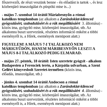
főszervezői, de részt veszünk benne - én előadást is tartok -, és lesz
közbenjáró imaszolgálat és püspöki mise is...)
-
május 7. szombat 14 órától Máriabesnyőn a római
katolikus templomban
(az alkalom a
Zarándoklat-kilenced
gyógyulásért, szabadulásért és a rák megállításáért
3. állomása) -
közös ima, gyógyító mise, közbenjáró imaszolgálat, stb. Az
alkalomra buszt szervezünk, részletes információ miként a többi
eseményről is, a Hírek, események menüpont alatt.)
FIGYELEM! A MÁJUS 7-I TALÁLKOZÓ NEM
MÁRIGYŰDÖN, HANEM MÁRIBESNYŐN LESZ!!! A
MÁJUS 8-I TALÁLKOZÓ PEDIG ELMARAD.
- május 27. péntek, 18 órától: Isten szeretete gyógyít - alkalom
Budapesten a Ferenciek terén, a Kárpátia udvarban, a Szent
Gellért könyvesbolt Szeretet-termében
(közös ima,
előadás, imaszolgálat, stb.)
-
június 4. szombat 14 órától Andocson a római
katolikus templomban
(az alkalom a
Zarándoklat-kilenced
gyógyulásért, szabadulásért és a rák megállításáért 4
. állomása) -
közös ima, gyógyító mise, közbenjáró imaszolgálat, stb. Az
alkalomra buszt szervezünk, részletes információ miként a többi
eseményről is, a Hírek, események menüpont alatt.)