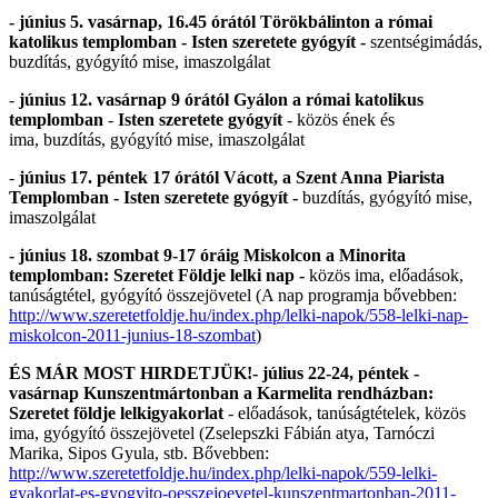
- június 5. vasárnap, 16.45 órától Törökbálinton a római
katolikus templomban - Isten szeretete gyógyít -
szentségimádás,
buzdítás, gyógyító mise, imaszolgálat
-
június 12. vasárnap 9 órától Gyálon a római katolikus
templomban
-
Isten szeretete gyógyít
- közös ének és
ima, buzdítás, gyógyító mise, imaszolgálat
-
június 17. péntek 17 órától Vácott, a Szent Anna Piarista
Templomban - Isten szeretete gyógyít -
buzdítás, gyógyító mise,
imaszolgálat
- június 18. szombat 9-17 óráig Miskolcon a Minorita
templomban: Szeretet Földje lelki nap -
közös ima, előadások,
tanúságtétel, gyógyító összejövetel (A nap programja bővebben:
http://www.szeretetfoldje.hu/index.php/lelki-napok/558-lelki-nap-
miskolcon-2011-junius-18-szombat
)
ÉS MÁR MOST HIRDETJÜK!- július 22-24, péntek -
vasárnap Kunszentmártonban a Karmelita rendházban:
Szeretet földje lelkigyakorlat
- előadások, tanúságtételek, közös
ima, gyógyító összejövetel (Zselepszki Fábián atya, Tarnóczi
Marika, Sipos Gyula, stb. Bővebben:
http://www.szeretetfoldje.hu/index.php/lelki-napok/559-lelki-
gyakorlat-es-gyogyito-oesszejoevetel-kunszentmartonban-2011-