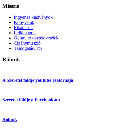
Misszió
Ingyenes kiadványok
Könyveink
Előadások
Lelki napok
Gyógyító összejövetelek
Cigánymisszió
Támogatás, 1%
Rólunk
A Szeretet földje youtube-csatornája
Szeretet földje a Facebook-on
Rólunk