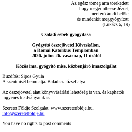
Az egész tömeg arra törekedett,
hogy megérinthesse Jézust,
mert erő áradt belőle,
és mindenkit meggyógyított.
(Lukács 6, 19)
Családi sebek gyógyítása
Gyógyító összejövetel Köveskálon,
a Római Katolikus Templomban
2026. július 26. vasárnap, 11 órától
Közös ima, gyógyító mise, közbenjáró imaszolgálat
Buzdítás: Sipos Gyula
A szentmisét bemutatja: Baladicz József atya
Az összejövetel alatt könyvvásárlási lehetőség is van, és kaphatók
ingyenes kiadványaink is.
Szeretet Földje Szolgálat, www.szeretetfoldje.hu,
info@szeretetfoldje.hu
You have no rights to post comments