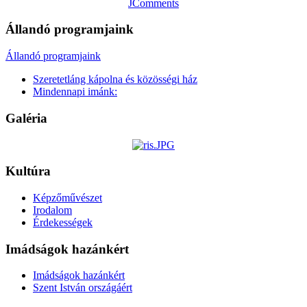
JComments
Állandó programjaink
Állandó programjaink
Szeretetláng kápolna és közösségi ház
Mindennapi imánk:
Galéria
Kultúra
Képzőművészet
Irodalom
Érdekességek
Imádságok hazánkért
Imádságok hazánkért
Szent István országáért