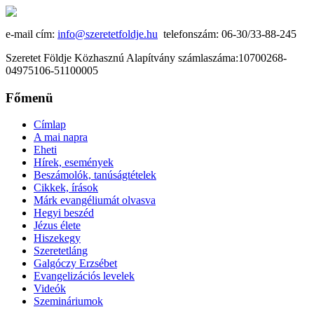
e-mail cím:
info@szeretetfoldje.hu
telefonszám: 06-30/33-88-245
Szeretet Földje Közhasznú Alapítvány számlaszáma:10700268-
04975106-51100005
Főmenü
Címlap
A mai napra
Eheti
Hírek, események
Beszámolók, tanúságtételek
Cikkek, írások
Márk evangéliumát olvasva
Hegyi beszéd
Jézus élete
Hiszekegy
Szeretetláng
Galgóczy Erzsébet
Evangelizációs levelek
Videók
Szemináriumok