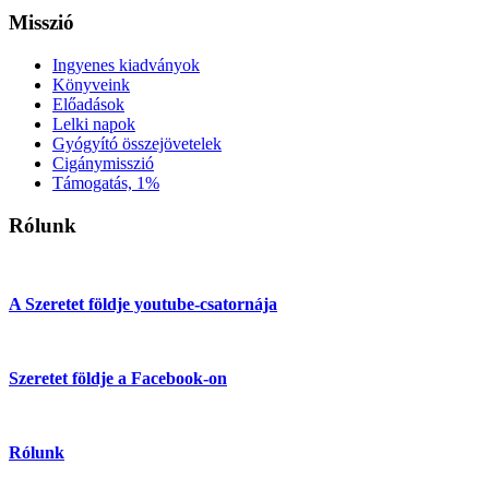
Misszió
Ingyenes kiadványok
Könyveink
Előadások
Lelki napok
Gyógyító összejövetelek
Cigánymisszió
Támogatás, 1%
Rólunk
A Szeretet földje youtube-csatornája
Szeretet földje a Facebook-on
Rólunk