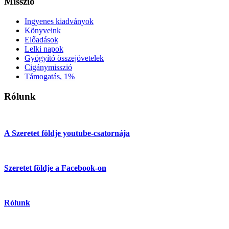
Misszió
Ingyenes kiadványok
Könyveink
Előadások
Lelki napok
Gyógyító összejövetelek
Cigánymisszió
Támogatás, 1%
Rólunk
A Szeretet földje youtube-csatornája
Szeretet földje a Facebook-on
Rólunk