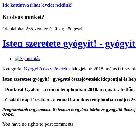
Ide kattintva írhat levelet nekünk!
Ki olvas minket?
Oldalainkat 265 vendég és 0 tag böngészi
Isten szeretete gyógyít! - gyóg
Kategória:
Gyógyító összejövetelek
Megjelent: 2018. május 09. szerd
Isten szeretete gyógyít! - gyógyító összejövetelek időpontjai és 
-
Pünkösd Gyálon - a római templomban 2018. május 21. hétfőn, 8
-
Családi nap Ercsiben - a római katolikus templomban május 26.
Programjaink ingyenesek. Szívesen megyünk bárhová g
yógyító összej
88-245
You have no rights to post comments