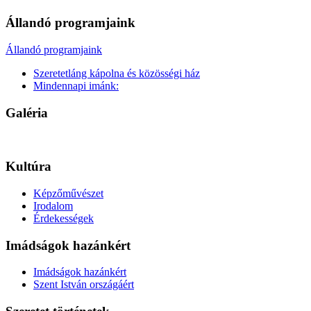
Állandó programjaink
Állandó programjaink
Szeretetláng kápolna és közösségi ház
Mindennapi imánk:
Galéria
Kultúra
Képzőművészet
Irodalom
Érdekességek
Imádságok hazánkért
Imádságok hazánkért
Szent István országáért