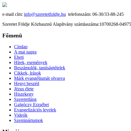
e-mail cím:
info@szeretetfoldje.hu
telefonszám: 06-30/33-88-245
Szeretet Földje Közhasznú Alapítvány számlaszáma:10700268-049
Főmenü
Címlap
A mai napra
Eheti
Hírek, események
Beszámolók, tanúságtételek
Cikkek, írások
Márk evangéliumát olvasva
Hegyi beszéd
Jézus élete
Hiszekegy
Szeretetláng
Galgóczy Erzsébet
Evangelizációs levelek
Videók
Szemináriumok