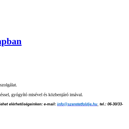
napban
szolgálat.
téssel, gyógyító misével és közbenjáró imával.
 lehet elérhetőségeinken: e-mail:
info@szeretetfoldje.hu
tel.: 06-30/33-