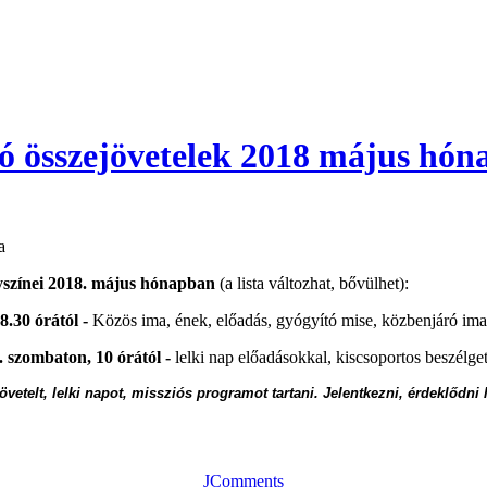
yító összejövetelek 2018 május hó
a
helyszínei 2018. május hónapban
(a lista változhat, bővülhet):
.30 órától -
Közös ima, ének, előadás, gyógyító mise, közbenjáró ima
 szombaton, 10 órától -
lelki nap előadásokkal, kiscsoportos beszélge
övetelt, lelki napot, missziós programot tartani. Jelentkezni, érdeklődni
JComments