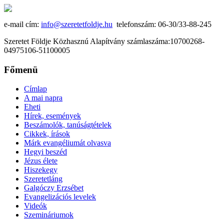
e-mail cím:
info@szeretetfoldje.hu
telefonszám: 06-30/33-88-245
Szeretet Földje Közhasznú Alapítvány számlaszáma:10700268-
04975106-51100005
Főmenü
Címlap
A mai napra
Eheti
Hírek, események
Beszámolók, tanúságtételek
Cikkek, írások
Márk evangéliumát olvasva
Hegyi beszéd
Jézus élete
Hiszekegy
Szeretetláng
Galgóczy Erzsébet
Evangelizációs levelek
Videók
Szemináriumok