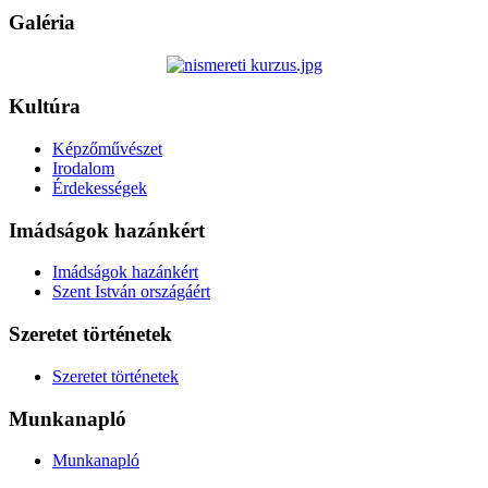
Galéria
Kultúra
Képzőművészet
Irodalom
Érdekességek
Imádságok hazánkért
Imádságok hazánkért
Szent István országáért
Szeretet történetek
Szeretet történetek
Munkanapló
Munkanapló