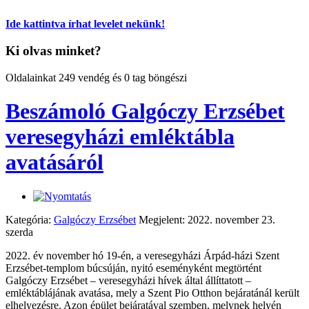
Ide kattintva írhat levelet nekünk!
Ki olvas minket?
Oldalainkat 249 vendég és 0 tag böngészi
Beszámoló Galgóczy Erzsébet
veresegyházi emléktábla
avatásáról
Kategória:
Galgóczy Erzsébet
Megjelent: 2022. november 23.
szerda
2022. év november hó 19-én, a veresegyházi Árpád-házi Szent
Erzsébet-templom búcsúján, nyitó eseményként megtörtént
Galgóczy Erzsébet – veresegyházi hívek által állíttatott –
emléktáblájának avatása, mely a Szent Pio Otthon bejáratánál került
elhelyezésre. Azon épület bejáratával szemben, melynek helyén