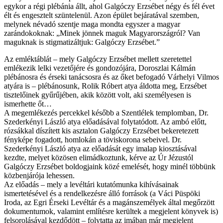
egykor a régi plébánia állt, ahol Galgóczy Erzsébet négy és fél évet
élt és engesztelt szüntelenül. Azon épület bejáratával szemben,
melynek névadó szentje maga mondta egyszer a magyar
zarándokoknak: „Minek jönnek maguk Magyarországról? Van
maguknak is stigmatizáltjuk: Galgóczy Erzsébet.”
Az emléktáblát – mely Galgóczy Erzsébet mellett szeretettel
emlékezik lelki vezetőjére és gondozójára, Doroszlai Kálmán
plébánosra és érseki tanácsosra és az őket befogadó Várhelyi Vilmos
atyára is – plébánosunk, Rolik Róbert atya áldotta meg, Erzsébet
tisztelőinek gyűrűjében, akik között volt, aki személyesen is
ismerhette őt…
A megemlékezés percekkel később a Szentlélek templomban, Dr.
Szederkényi László atya előadásával folytatódott. Az ambó előtt,
rózsákkal díszített kis asztalon Galgóczy Erzsébet bekeretezett
fényképe fogadott, homlokán a töviskorona sebeivel. Dr.
Szederkényi László atya az előadását egy imalap kiosztásával
kezdte, melyet közösen elimádkoztunk, kérve az Úr Jézustól
Galgóczy Erzsébet boldogjaink közé emelését, hogy minél többünk
közbenjárója lehessen.
Az előadás – mely a levéltári kutatómunka kihívásainak
ismertetésével és a rendelkezésre álló források (a Váci Püspöki
Iroda, az Egri Érseki Levéltár és a magánszemélyek által megőrzött
dokumentumok, valamint említésre kerültek a megjelent könyvek is)
felsorolásával kezdődött – folytatta az imában már megjelent