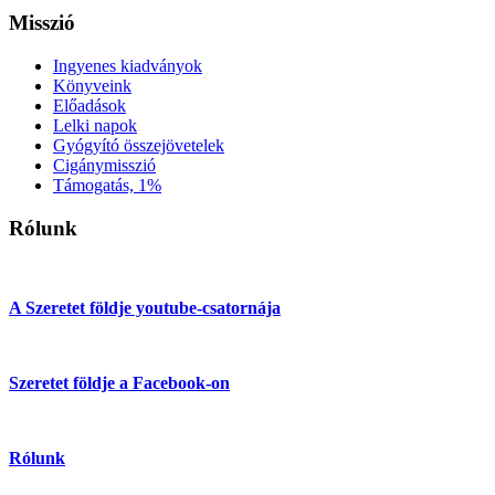
Misszió
Ingyenes kiadványok
Könyveink
Előadások
Lelki napok
Gyógyító összejövetelek
Cigánymisszió
Támogatás, 1%
Rólunk
A Szeretet földje youtube-csatornája
Szeretet földje a Facebook-on
Rólunk