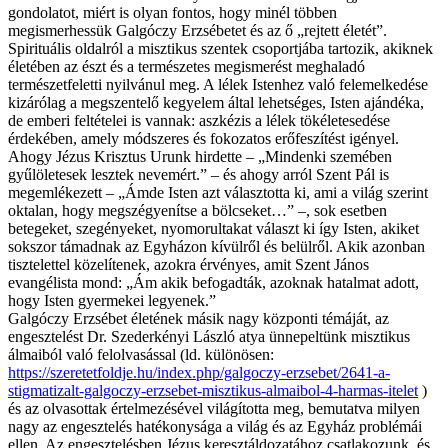
gondolatot, miért is olyan fontos, hogy minél többen
megismerhessük Galgóczy Erzsébetet és az ő „rejtett életét”.
Spirituális oldalról a misztikus szentek csoportjába tartozik, akiknek
életében az észt és a természetes megismerést meghaladó
természetfeletti nyilvánul meg. A lélek Istenhez való felemelkedése
kizárólag a megszentelő kegyelem által lehetséges, Isten ajándéka,
de emberi feltételei is vannak: aszkézis a lélek tökéletesedése
érdekében, amely módszeres és fokozatos erőfeszítést igényel.
Ahogy Jézus Krisztus Urunk hirdette – „Mindenki szemében
gyűlöletesek lesztek nevemért.” – és ahogy arról Szent Pál is
megemlékezett – „Ámde Isten azt választotta ki, ami a világ szerint
oktalan, hogy megszégyenítse a bölcseket…” –, sok esetben
betegeket, szegényeket, nyomorultakat választ ki így Isten, akiket
sokszor támadnak az Egyházon kívülről és belülről. Akik azonban
tisztelettel közelítenek, azokra érvényes, amit Szent János
evangélista mond: „Ám akik befogadták, azoknak hatalmat adott,
hogy Isten gyermekei legyenek.”
Galgóczy Erzsébet életének másik nagy központi témáját, az
engesztelést Dr. Szederkényi László atya ünnepeltünk misztikus
álmaiból való felolvasással (ld. különösen:
https://szeretetfoldje.hu/index.php/galgoczy-erzsebet/2641-a-
stigmatizalt-galgoczy-erzsebet-misztikus-almaibol-4-harmas-itelet
)
és az olvasottak értelmezésével világította meg, bemutatva milyen
nagy az engesztelés hatékonysága a világ és az Egyház problémái
ellen. Az engesztelésben Jézus keresztáldozatához csatlakozunk, és