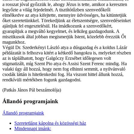
a rosszat jóval győzzük le, ahogy Jézus is tette, amikor a kereszten
legyőzte a világ fejedelmét. A tisztítótűzben szenvedőkről
elmélkedve az atya kifejtette, mennyire üdvösséges, ha kitüntetjük
őket szeretetünkkel. Törekedjünk az életszentségre, szenvedéseinket
ajánljuk fel engesztelésül. Ha imádkozunk a szenvedőkért,
gyarapítjuk a megváltó kegyelmet, és lelkileg gazdagodunk. A
misztikusok által jobban megismerjük Istent, közelebb érezzük Őt
magunkhoz.
Végül Dr. Szederkényi László atya a dúsgazdag és a koldus Lázár
példázatát is felhozva kitért a kétkedő hangokra is, melyeket részben
az is táplálhatott, hogy Galgóczy Erzsébet időlegesen volt
stigmatizált, míg Szent Pio atya és Assisi Szent Ferenc mindig. Ha
valaki úgy áll hozzá, hogy nem fog elhinni semmit, a nyilvánvaló
csodák láttán is hitetlenkedni fog. Ha viszont hittel állunk hozzá,
rendkívüli mértékben fogunk gazdagodni.
(Patkás János Pál beszámolója)
Állandó programjaink
Állandó programjaink
Szeretetláng kápolna és közösségi ház
Mindennapi imánk: