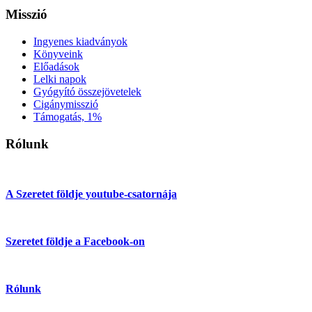
Misszió
Ingyenes kiadványok
Könyveink
Előadások
Lelki napok
Gyógyító összejövetelek
Cigánymisszió
Támogatás, 1%
Rólunk
A Szeretet földje youtube-csatornája
Szeretet földje a Facebook-on
Rólunk