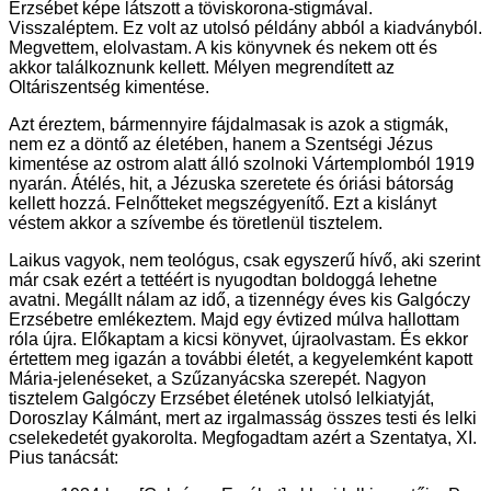
Erzsébet képe látszott a töviskorona-stigmával.
Visszaléptem. Ez volt az utolsó példány abból a kiadványból.
Megvettem, elolvastam. A kis könyvnek és nekem ott és
akkor találkoznunk kellett. Mélyen megrendített az
Oltáriszentség kimentése.
Azt éreztem, bármennyire fájdalmasak is azok a stigmák,
nem ez a döntő az életében, hanem a Szentségi Jézus
kimentése az ostrom alatt álló szolnoki Vártemplomból 1919
nyarán. Átélés, hit, a Jézuska szeretete és óriási bátorság
kellett hozzá. Felnőtteket megszégyenítő. Ezt a kislányt
véstem akkor a szívembe és töretlenül tisztelem.
Laikus vagyok, nem teológus, csak egyszerű hívő, aki szerint
már csak ezért a tettéért is nyugodtan boldoggá lehetne
avatni. Megállt nálam az idő, a tizennégy éves kis Galgóczy
Erzsébetre emlékeztem. Majd egy évtized múlva hallottam
róla újra. Előkaptam a kicsi könyvet, újraolvastam. És ekkor
értettem meg igazán a további életét, a kegyelemként kapott
Mária-jelenéseket, a Szűzanyácska szerepét. Nagyon
tisztelem Galgóczy Erzsébet életének utolsó lelkiatyját,
Doroszlay Kálmánt, mert az irgalmasság összes testi és lelki
cselekedetét gyakorolta. Megfogadtam azért a Szentatya, XI.
Pius tanácsát: