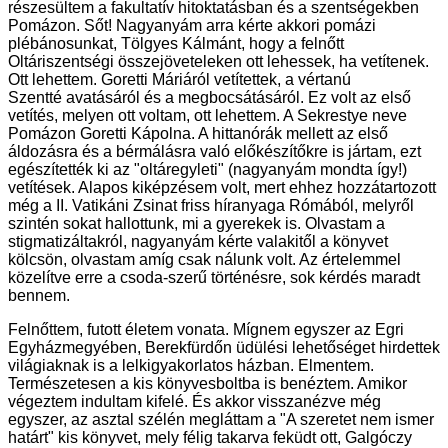
részesültem a fakultatív hitoktatásban és a szentségekben
Pomázon. Sőt! Nagyanyám arra kérte akkori pomázi
plébánosunkat, Tölgyes Kálmánt, hogy a felnőtt
Oltáriszentségi összejöveteleken ott lehessek, ha vetítenek.
Ott lehettem. Goretti Máriáról vetítettek, a vértanú
Szentté avatásáról és a megbocsátásáról. Ez volt az első
vetítés, melyen ott voltam, ott lehettem. A Sekrestye neve
Pomázon Goretti Kápolna. A hittanórák mellett az első
áldozásra és a bérmálásra való előkészítőkre is jártam, ezt
egészítették ki az "oltáregyleti" (nagyanyám mondta így!)
vetítések. Alapos kiképzésem volt, mert ehhez hozzátartozott
még a II. Vatikáni Zsinat friss híranyaga Rómából, melyről
szintén sokat hallottunk, mi a gyerekek is. Olvastam a
stigmatizáltakról, nagyanyám kérte valakitől a könyvet
kölcsön, olvastam amíg csak nálunk volt. Az értelemmel
közelítve erre a csoda-szerű történésre, sok kérdés maradt
bennem.
Felnőttem, futott életem vonata. Mígnem egyszer az Egri
Egyházmegyében, Berekfürdőn üdülési lehetőséget hirdettek
világiaknak is a lelkigyakorlatos házban. Elmentem.
Természetesen a kis könyvesboltba is benéztem. Amikor
végeztem indultam kifelé. És akkor visszanézve még
egyszer, az asztal szélén megláttam a "A szeretet nem ismer
határt" kis könyvet, mely félig takarva feküdt ott, Galgóczy