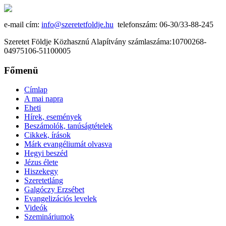
e-mail cím:
info@szeretetfoldje.hu
telefonszám: 06-30/33-88-245
Szeretet Földje Közhasznú Alapítvány számlaszáma:10700268-
04975106-51100005
Főmenü
Címlap
A mai napra
Eheti
Hírek, események
Beszámolók, tanúságtételek
Cikkek, írások
Márk evangéliumát olvasva
Hegyi beszéd
Jézus élete
Hiszekegy
Szeretetláng
Galgóczy Erzsébet
Evangelizációs levelek
Videók
Szemináriumok