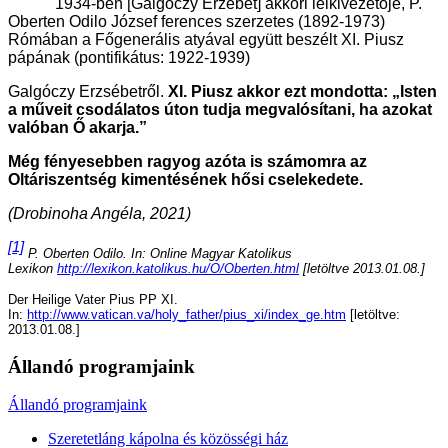
1934-ben [Galgóczy Erzébet] akkori lelkivezetője, P.
Oberten Odilo József ferences szerzetes (1892-1973)
Rómában a Főgenerális atyával együtt beszélt XI. Piusz
pápának (pontifikátus: 1922-1939)
Galgóczy Erzsébetről.
XI. Piusz akkor ezt mondotta: „Isten
a műveit csodálatos úton tudja megvalósítani, ha azokat
valóban Ő akarja.”
Még fényesebben ragyog azóta is számomra az
Oltáriszentség kimentésének hősi cselekedete.
(Drobinoha Angéla, 2021)
[1]
P. Oberten Odilo. In: Online Magyar Katolikus
Lexikon
http://lexikon.katolikus.hu/O/Oberten.html
[letöltve 2013.01.08.]
Der Heilige Vater Pius PP XI.
In:
http://www.vatican.va/holy_father/pius_xi/index_ge.htm
[letöltve:
2013.01.08.]
Állandó programjaink
Állandó programjaink
Szeretetláng kápolna és közösségi ház