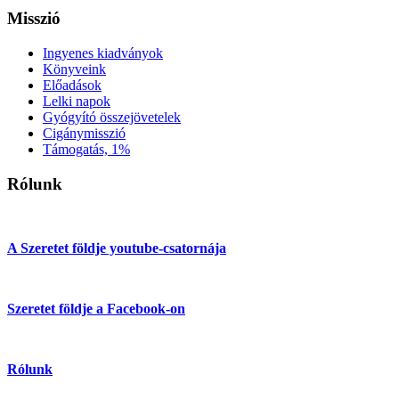
Misszió
Ingyenes kiadványok
Könyveink
Előadások
Lelki napok
Gyógyító összejövetelek
Cigánymisszió
Támogatás, 1%
Rólunk
A Szeretet földje youtube-csatornája
Szeretet földje a Facebook-on
Rólunk