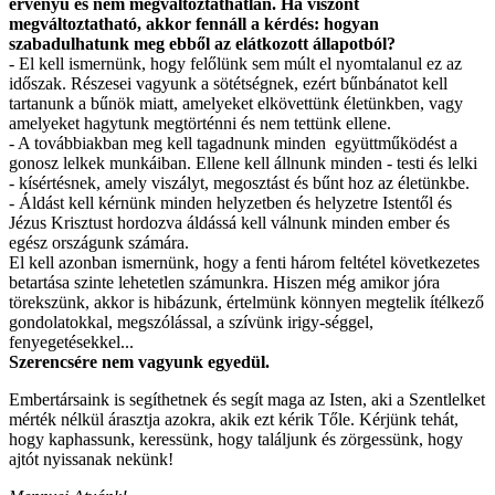
érvényű és nem megváltoztathatlan. Ha viszont
megváltoztatható, akkor fennáll a kérdés: hogyan
szabadulhatunk meg ebből az elátkozott állapotból?
- El kell ismernünk, hogy felőlünk sem múlt el nyomtalanul ez az
időszak. Részesei vagyunk a sötétségnek, ezért bűnbánatot kell
tartanunk a bűnök miatt, amelyeket elkövettünk életünkben, vagy
amelyeket hagytunk megtörténni és nem tettünk ellene.
- A továbbiakban meg kell tagadnunk minden együttműködést a
gonosz lelkek munkáiban. Ellene kell állnunk minden - testi és lelki
- kísértésnek, amely viszályt, megosztást és bűnt hoz az életünkbe.
- Áldást kell kérnünk minden helyzetben és helyzetre Istentől és
Jézus Krisztust hordozva áldássá kell válnunk minden ember és
egész országunk számára.
El kell azonban ismernünk, hogy a fenti három feltétel következetes
betartása szinte lehetetlen számunkra. Hiszen még amikor jóra
törekszünk, akkor is hibázunk, értelmünk könnyen megtelik ítélkező
gondolatokkal, megszólással, a szívünk irigy-séggel,
fenyegetésekkel...
Szerencsére nem vagyunk egyedül.
Embertársaink is segíthetnek és segít maga az Isten, aki a Szentlelket
mérték nélkül árasztja azokra, akik ezt kérik Tőle. Kérjünk tehát,
hogy kaphassunk, keressünk, hogy találjunk és zörgessünk, hogy
ajtót nyissanak nekünk!