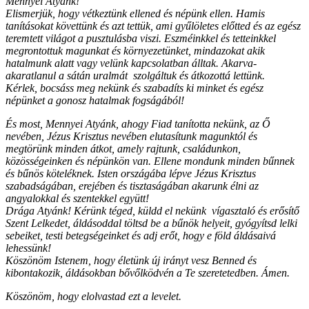
Mennyei Atyánk!
Elismerjük, hogy vétkeztünk ellened és népünk ellen. Hamis
tanításokat követtünk és azt tettük, ami gyűlöletes előtted és az egész
teremtett világot a pusztulásba viszi. Eszméinkkel és tetteinkkel
megrontottuk magunkat és környezetünket, mindazokat akik
hatalmunk alatt vagy velünk kapcsolatban álltak. Akarva-
akaratlanul a sátán uralmát szolgáltuk és átkozottá lettünk.
Kérlek, bocsáss meg nekünk és szabadíts ki minket és egész
népünket a gonosz hatalmak fogságából!
És most, Mennyei Atyánk, ahogy Fiad tanította nekünk, az Ő
nevében, Jézus Krisztus nevében elutasítunk magunktól és
megtörünk minden átkot, amely rajtunk, családunkon,
közösségeinken és népünkön van. Ellene mondunk minden bűnnek
és bűnös köteléknek. Isten országába lépve Jézus Krisztus
szabadságában, erejében és tisztaságában akarunk élni az
angyalokkal és szentekkel együtt!
Drága Atyánk! Kérünk téged, küldd el nekünk vígasztaló és erősítő
Szent Lelkedet, áldásoddal töltsd be a bűnök helyeit, gyógyítsd lelki
sebeiket, testi betegségeinket és adj erőt, hogy e föld áldásaivá
lehessünk!
Köszönöm Istenem, hogy életünk új irányt vesz Benned és
kibontakozik, áldásokban bővőlködvén a Te szeretetedben. Ámen.
Köszönöm, hogy elolvastad ezt a levelet.