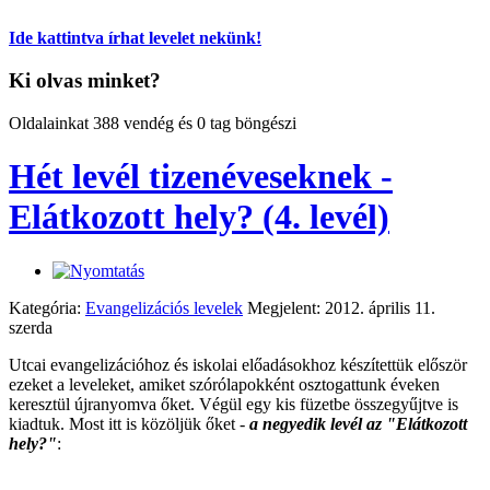
Ide kattintva írhat levelet nekünk!
Ki olvas minket?
Oldalainkat 388 vendég és 0 tag böngészi
Hét levél tizenéveseknek -
Elátkozott hely? (4. levél)
Kategória:
Evangelizációs levelek
Megjelent: 2012. április 11.
szerda
Utcai evangelizációhoz és iskolai előadásokhoz készítettük először
ezeket a leveleket, amiket szórólapokként osztogattunk éveken
keresztül újranyomva őket. Végül egy kis füzetbe összegyűjtve is
kiadtuk. Most itt is közöljük őket -
a negyedik levél az "Elátkozott
hely?"
: