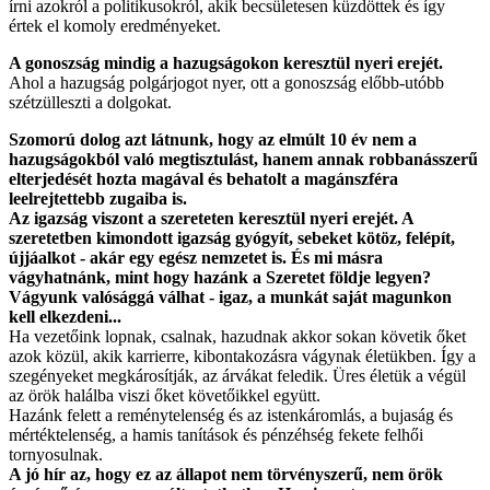
írni azokról a politikusokról, akik becsületesen küzdöttek és így
értek el komoly eredményeket.
A gonoszság mindig a hazugságokon keresztül nyeri erejét.
Ahol a hazugság polgárjogot nyer, ott a gonoszság előbb-utóbb
szétzülleszti a dolgokat.
Szomorú dolog azt látnunk, hogy az elmúlt 10 év nem a
hazugságokból való megtisztulást, hanem annak robbanásszerű
elterjedését hozta magával és behatolt a magánszféra
leelrejtettebb zugaiba is.
Az igazság viszont a szereteten keresztül nyeri erejét. A
szeretetben kimondott igazság gyógyít, sebeket kötöz, felépít,
újjáalkot - akár egy egész nemzetet is. És mi másra
vágyhatnánk, mint hogy hazánk a Szeretet földje legyen?
Vágyunk valósággá válhat - igaz, a munkát saját magunkon
kell elkezdeni...
Ha vezetőink lopnak, csalnak, hazudnak akkor sokan követik őket
azok közül, akik karrierre, kibontakozásra vágynak életükben. Így a
szegényeket megkárosítják, az árvákat feledik. Üres életük a végül
az örök halálba viszi őket követőikkel együtt.
Hazánk felett a reménytelenség és az istenkáromlás, a bujaság és
mértéktelenség, a hamis tanítások és pénzéhség fekete felhői
tornyosulnak.
A jó hír az, hogy ez az állapot nem törvényszerű, nem örök