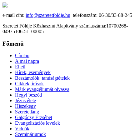
e-mail cím:
info@szeretetfoldje.hu
telefonszám: 06-30/33-88-245
Szeretet Földje Közhasznú Alapítvány számlaszáma:10700268-
04975106-51100005
Főmenü
Címlap
A mai napra
Eheti
Hírek, események
Beszámolók, tanúságtételek
Cikkek, írások
Márk evangéliumát olvasva
Hegyi beszéd
Jézus élete
Hiszekegy
Szeretetláng
Galgóczy Erzsébet
Evangelizációs levelek
Videók
Szemináriumok