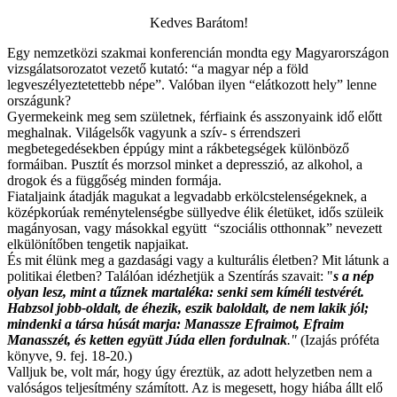
Kedves Barátom!
Egy nemzetközi szakmai konferencián mondta egy Magyarországon
vizsgálatsorozatot vezető kutató: “a magyar nép a föld
legveszélyeztetettebb népe”. Valóban ilyen “elátkozott hely” lenne
országunk?
Gyermekeink meg sem születnek, férfiaink és asszonyaink idő előtt
meghalnak. Világelsők vagyunk a szív- s érrendszeri
megbetegedésekben éppúgy mint a rákbetegségek különböző
formáiban. Pusztít és morzsol minket a depresszió, az alkohol, a
drogok és a függőség minden formája.
Fiataljaink átadják magukat a legvadabb erkölcstelenségeknek, a
középkorúak reménytelenségbe süllyedve élik életüket, idős szüleik
magányosan, vagy másokkal együtt “szociális otthonnak” nevezett
elkülönítőben tengetik napjaikat.
És mit élünk meg a gazdasági vagy a kulturális életben? Mit látunk a
politikai életben? Találóan idézhetjük a Szentírás szavait: "
s a nép
olyan lesz, mint a tűznek martaléka: senki sem kíméli testvérét.
Habzsol jobb-oldalt, de éhezik, eszik baloldalt, de nem lakik jól;
mindenki a társa húsát marja: Manassze Efraimot, Efraim
Manasszét, és ketten együtt Júda ellen fordulnak
."
(Izajás próféta
könyve, 9. fej. 18-20.)
Valljuk be, volt már, hogy úgy éreztük, az adott helyzetben nem a
valóságos teljesítmény számított. Az is megesett, hogy hiába állt elő