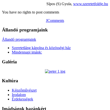
Sípos (S) Gyula,
www.szeretetfoldje.hu
You have no rights to post comments
JComments
Állandó programjaink
Állandó programjaink
Szeretetláng kápolna és közösségi ház
Mindennapi imánk:
Galéria
Kultúra
Képzőművészet
Irodalom
Érdekességek
Imádságok hazánkért