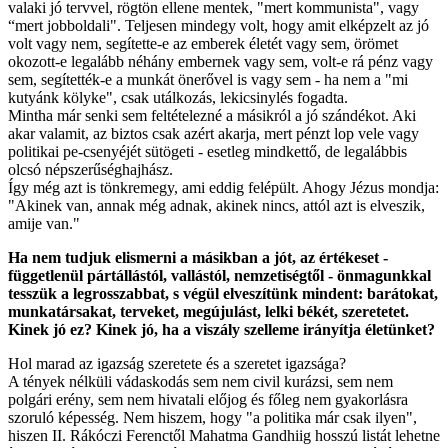
valaki jó tervvel, rögtön ellene mentek, "mert kommunista", vagy
“mert jobboldali". Teljesen mindegy volt, hogy amit elképzelt az jó
volt vagy nem, segítette-e az emberek életét vagy sem, örömet
okozott-e legalább néhány embernek vagy sem, volt-e rá pénz vagy
sem, segítették-e a munkát önerővel is vagy sem - ha nem a "mi
kutyánk kölyke", csak utálkozás, lekicsinylés fogadta.
Mintha már senki sem feltételezné a másikról a jó szándékot. Aki
akar valamit, az biztos csak azért akarja, mert pénzt lop vele vagy
politikai pe-csenyéjét sütögeti - esetleg mindkettő, de legalábbis
olcsó népszerűséghajhász.
Így még azt is tönkremegy, ami eddig felépült. Ahogy Jézus mondja:
"Akinek van, annak még adnak, akinek nincs, attól azt is elveszik,
amije van."
Ha nem tudjuk elismerni a másikban a jót, az értékeset -
függetlenül pártállástól, vallástól, nemzetiségtől - önmagunkkal
tesszük a legrosszabbat, s végül elveszítünk mindent: barátokat,
munkatársakat, terveket, megújulást, lelki békét, szeretetet.
Kinek jó ez? Kinek jó, ha a viszály szelleme irányítja életünket?
Hol marad az igazság szeretete és a szeretet igazsága?
A tények nélküli vádaskodás sem nem civil kurázsi, sem nem
polgári erény, sem nem hivatali előjog és főleg nem gyakorlásra
szoruló képesség. Nem hiszem, hogy "a politika már csak ilyen",
hiszen II. Rákóczi Ferenctől Mahatma Gandhiig hosszú listát lehetne