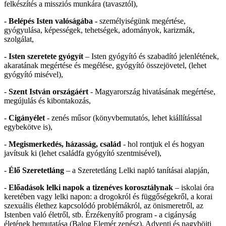
felkészítés a missziós munkára (tavasztól),
- Belépés Isten valóságába -
személyiségünk megértése,
gyógyulása, képességek, tehetségek, adományok, karizmák,
szolgálat,
-
Isten szeretete gyógyít
– Isten gyógyító és szabadító jelenlétének,
akaratának megértése és megélése, gyógyító összejövetel, (lehet
gyógyító misével),
-
Szent István országáért
- Magyarország hivatásának megértése,
megújulás és kibontakozás,
-
Cigányélet
- zenés műsor (könyvbemutatós, lehet kiállítással
egybekötve is),
-
Megismerkedés, házasság, család
- hol rontjuk el és hogyan
javítsuk ki (lehet családfa gyógyító szentmisével),
-
Élő Szeretetláng
– a Szeretetláng Lelki napló tanításai alapján,
-
Előadások lelki napok a tizenéves korosztálynak
– iskolai óra
keretében vagy lelki napon: a drogokról és függőségekről, a korai
szexuális élethez kapcsolódó problémákról, az önismeretről, az
Istenben való életről, stb. Érzékenyítő program - a cigányság
életének bemutatása (Balog Elemér zenész). Adventi és nagyböjti