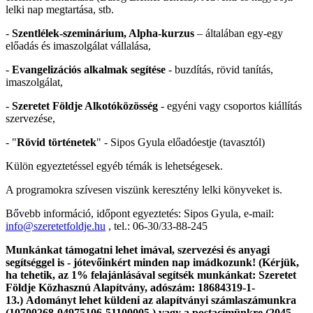
lelki nap megtartása, stb.
-
Szentlélek-szeminárium, Alpha-kurzus
– általában egy-egy
előadás és imaszolgálat vállalása,
-
Evangelizációs alkalmak segítése
- buzdítás, rövid tanítás,
imaszolgálat,
-
Szeretet Földje Alkotóközösség
- egyéni vagy csoportos kiállítás
szervezése,
- "
Rövid történetek
" - Sipos Gyula előadóestje (tavasztól)
Külön egyeztetéssel egyéb témák is lehetségesek.
A programokra szívesen viszünk keresztény lelki könyveket is.
Bővebb információ, időpont egyeztetés: Sipos Gyula, e-mail:
info@szeretetfoldje.hu
, tel.: 06-30/33-88-245
Munkánkat támogatni lehet imával, szervezési és anyagi
segítséggel is - jótevőinkért minden nap imádkozunk! (
Kérjük,
ha tehetik, az 1% felajánlásával segítsék munkánkat: Szeretet
Földje Közhasznú Alapítvány, adószám: 18684319-1-
13.) Adományt lehet küldeni az alapítványi számlaszámunkra
(10700268-04975106-51100005 ) vagy a postacímünkre (2045