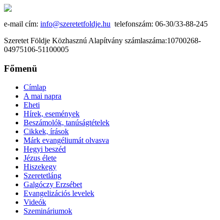
e-mail cím:
info@szeretetfoldje.hu
telefonszám: 06-30/33-88-245
Szeretet Földje Közhasznú Alapítvány számlaszáma:10700268-
04975106-51100005
Főmenü
Címlap
A mai napra
Eheti
Hírek, események
Beszámolók, tanúságtételek
Cikkek, írások
Márk evangéliumát olvasva
Hegyi beszéd
Jézus élete
Hiszekegy
Szeretetláng
Galgóczy Erzsébet
Evangelizációs levelek
Videók
Szemináriumok