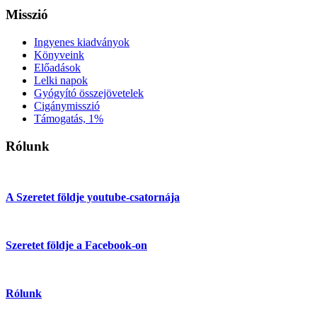
Misszió
Ingyenes kiadványok
Könyveink
Előadások
Lelki napok
Gyógyító összejövetelek
Cigánymisszió
Támogatás, 1%
Rólunk
A Szeretet földje youtube-csatornája
Szeretet földje a Facebook-on
Rólunk