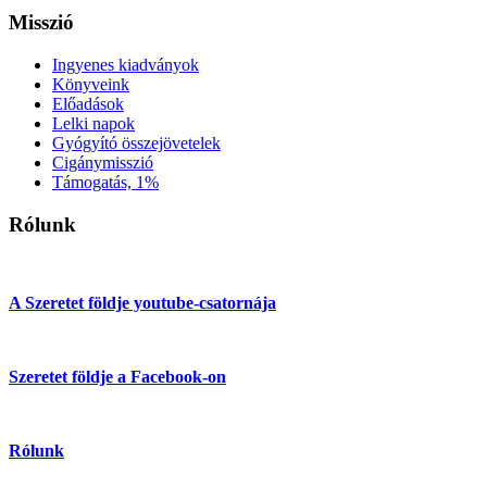
Misszió
Ingyenes kiadványok
Könyveink
Előadások
Lelki napok
Gyógyító összejövetelek
Cigánymisszió
Támogatás, 1%
Rólunk
A Szeretet földje youtube-csatornája
Szeretet földje a Facebook-on
Rólunk