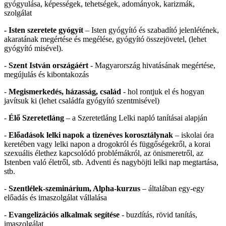
gyógyulása, képességek, tehetségek, adományok, karizmák,
szolgálat
-
Isten szeretete gyógyít
– Isten gyógyító és szabadító jelenlétének,
akaratának megértése és megélése, gyógyító összejövetel, (lehet
gyógyító misével).
-
Szent István országáért
- Magyarország hivatásának megértése,
megújulás és kibontakozás
-
Megismerkedés, házasság, család
- hol rontjuk el és hogyan
javítsuk ki (lehet családfa gyógyító szentmisével)
-
Élő Szeretetláng
– a Szeretetláng Lelki napló tanításai alapján
-
Előadások lelki napok a tizenéves korosztálynak
– iskolai óra
keretében vagy lelki napon a drogokról és függőségekről, a korai
szexuális élethez kapcsolódó problémákról, az önismeretről, az
Istenben való életről, stb. Adventi és nagyböjti lelki nap megtartása,
stb.
-
Szentlélek-szeminárium, Alpha-kurzus
– általában egy-egy
előadás és imaszolgálat vállalása
-
Evangelizációs alkalmak segítése
- buzdítás, rövid tanítás,
imaszolgálat