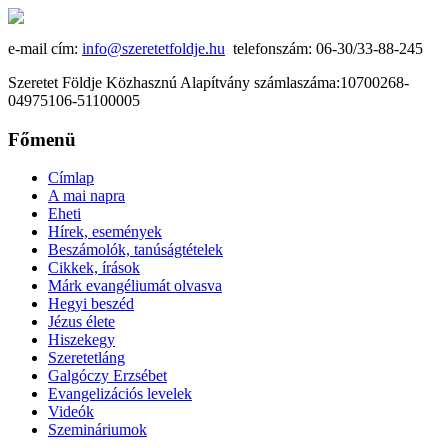
e-mail cím:
info@szeretetfoldje.hu
telefonszám: 06-30/33-88-245
Szeretet Földje Közhasznú Alapítvány számlaszáma:10700268-
04975106-51100005
Főmenü
Címlap
A mai napra
Eheti
Hírek, események
Beszámolók, tanúságtételek
Cikkek, írások
Márk evangéliumát olvasva
Hegyi beszéd
Jézus élete
Hiszekegy
Szeretetláng
Galgóczy Erzsébet
Evangelizációs levelek
Videók
Szemináriumok