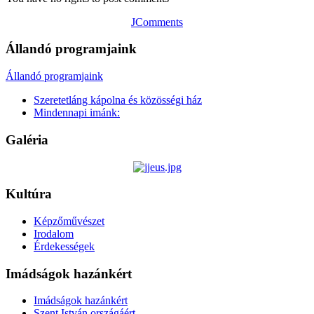
JComments
Állandó programjaink
Állandó programjaink
Szeretetláng kápolna és közösségi ház
Mindennapi imánk:
Galéria
Kultúra
Képzőművészet
Irodalom
Érdekességek
Imádságok hazánkért
Imádságok hazánkért
Szent István országáért