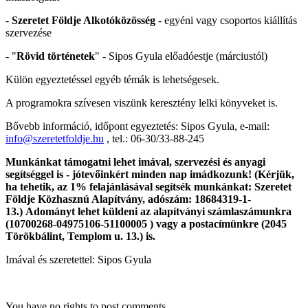
-
Szeretet Földje Alkotóközösség
- egyéni vagy csoportos kiállítás
szervezése
- "
Rövid történetek
" - Sipos Gyula előadóestje (márciustól)
Külön egyeztetéssel egyéb témák is lehetségesek.
A programokra szívesen viszünk keresztény lelki könyveket is.
Bővebb információ, időpont egyeztetés: Sipos Gyula, e-mail:
info@szeretetfoldje.hu
, tel.: 06-30/33-88-245
Munkánkat támogatni lehet imával, szervezési és anyagi
segítséggel is - jótevőinkért minden nap imádkozunk! (
Kérjük,
ha tehetik, az 1% felajánlásával segítsék munkánkat: Szeretet
Földje Közhasznú Alapítvány, adószám: 18684319-1-
13.) Adományt lehet küldeni az alapítványi számlaszámunkra
(10700268-04975106-51100005 ) vagy a postacímünkre (2045
Törökbálint, Templom u. 13.) is.
Imával és szeretettel: Sipos Gyula
You have no rights to post comments