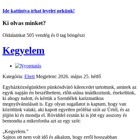
Ide kattintva írhat levelet nekünk!
Ki olvas minket?
Oldalainkat 505 vendég és 0 tag böngészi
Kegyelem
Kategória:
Eheti
Megjelent: 2026. május 25. hétfő
Egyházközségünkben pünkösdváró kilencedet tartottunk, aminek az
egyik napján én beszélhettem, előtt-utána imádkoztunk, énekeltünk,
ki ahogy tudott, és kértük a Szentlélek karizmatikus
megnyilvánulásait is. Egy olyan sugallatot is kaptam, hogy van
közöttünk valaki, aki kapott egyetlen prófétai szót az Úrtól, és az
jöjjön ki és mondja el. Röviddel ezután ki is jött egy asszony és
bemondta a mikrofonba azt az egy szót:
„Kegyelem.”
Sajnos ott nem volt idő és alkalom, hogy erről hosszabban