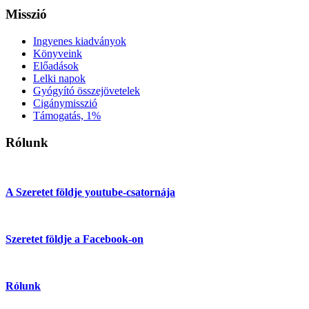
Misszió
Ingyenes kiadványok
Könyveink
Előadások
Lelki napok
Gyógyító összejövetelek
Cigánymisszió
Támogatás, 1%
Rólunk
A Szeretet földje youtube-csatornája
Szeretet földje a Facebook-on
Rólunk