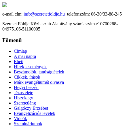
e-mail cím:
info@szeretetfoldje.hu
telefonszám: 06-30/33-88-245
Szeretet Földje Közhasznú Alapítvány számlaszáma:10700268-
04975106-51100005
Főmenü
Címlap
A mai napra
Eheti
Hírek, események
Beszámolók, tanúságtételek
Cikkek, írások
Márk evangéliumát olvasva
Hegyi beszéd
Jézus élete
Hiszekegy
Szeretetláng
Galgóczy Erzsébet
Evangelizációs levelek
Videók
Szemináriumok