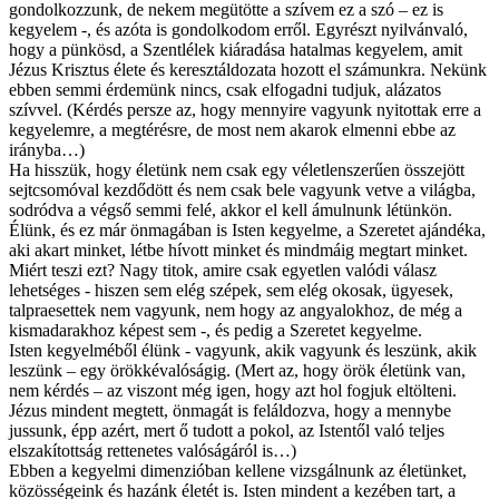
gondolkozzunk, de nekem megütötte a szívem ez a szó – ez is
kegyelem -, és azóta is gondolkodom erről. Egyrészt nyilvánvaló,
hogy a pünkösd, a Szentlélek kiáradása hatalmas kegyelem, amit
Jézus Krisztus élete és keresztáldozata hozott el számunkra. Nekünk
ebben semmi érdemünk nincs, csak elfogadni tudjuk, alázatos
szívvel. (Kérdés persze az, hogy mennyire vagyunk nyitottak erre a
kegyelemre, a megtérésre, de most nem akarok elmenni ebbe az
irányba…)
Ha hisszük, hogy életünk nem csak egy véletlenszerűen összejött
sejtcsomóval kezdődött és nem csak bele vagyunk vetve a világba,
sodródva a végső semmi felé, akkor el kell ámulnunk létünkön.
Élünk, és ez már önmagában is Isten kegyelme, a Szeretet ajándéka,
aki akart minket, létbe hívott minket és mindmáig megtart minket.
Miért teszi ezt? Nagy titok, amire csak egyetlen valódi válasz
lehetséges - hiszen sem elég szépek, sem elég okosak, ügyesek,
talpraesettek nem vagyunk, nem hogy az angyalokhoz, de még a
kismadarakhoz képest sem -, és pedig a Szeretet kegyelme.
Isten kegyelméből élünk - vagyunk, akik vagyunk és leszünk, akik
leszünk – egy örökkévalóságig. (Mert az, hogy örök életünk van,
nem kérdés – az viszont még igen, hogy azt hol fogjuk eltölteni.
Jézus mindent megtett, önmagát is feláldozva, hogy a mennybe
jussunk, épp azért, mert ő tudott a pokol, az Istentől való teljes
elszakítottság rettenetes valóságáról is…)
Ebben a kegyelmi dimenzióban kellene vizsgálnunk az életünket,
közösségeink és hazánk életét is. Isten mindent a kezében tart, a