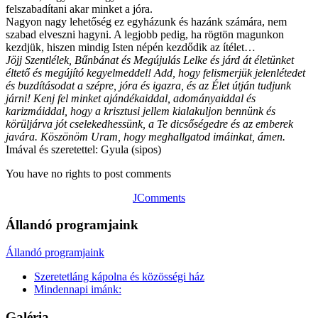
felszabadítani akar minket a jóra.
Nagyon nagy lehetőség ez egyházunk és hazánk számára, nem
szabad elveszni hagyni. A legjobb pedig, ha rögtön magunkon
kezdjük, hiszen mindig Isten népén kezdődik az ítélet…
Jöjj Szentlélek, Bűnbánat és Megújulás Lelke és járd át életünket
éltető és megújító kegyelmeddel! Add, hogy felismerjük jelenlétedet
és buzdításodat a szépre, jóra és igazra, és az Élet útján tudjunk
járni! Kenj fel minket ajándékaiddal, adományaiddal és
karizmáiddal, hogy a krisztusi jellem kialakuljon bennünk és
körüljárva jót cselekedhessünk, a Te dicsőségedre és az emberek
javára. Köszönöm Uram, hogy meghallgatod imáinkat, ámen.
Imával és szeretettel: Gyula (sipos)
You have no rights to post comments
JComments
Állandó programjaink
Állandó programjaink
Szeretetláng kápolna és közösségi ház
Mindennapi imánk:
Galéria