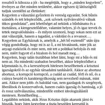
rosszból is kihozza a jót - ha megértjük, hogy a „minden kegyelem”,
érvényes az élet minden területére, akkor egészen új látószögből
tudjuk szemlélni az életünket:
Kegyelem a választási győzelem és vereség egyaránt. Sok bűnös
szándék és tett lelepleződik, „sok szívnek nyilvánvalóvá válnak
titkos gondolatai”, ami lehetőséget ad nekünk a bűnbánatra és a
tisztulásra, a kiengesztelődésre, valamint helyes, jó és igaz tervek és
tettek megvalósítására – és milyen szomorú, hogy sokan nem ezt az
utat választják, hanem a tagadást, a vádolást és a revansot….
Kegyelem az Egyháznak is, amelyik a „hét bő esztendő” után újra
végig gondolhatja, hogy mi is az ő, a mi hivatásunk, mire jók az
anyagi eszközök és mire nem, mit tett a politikai befolyás és mit
nem, miért fogyott el a bizalom és hol maradt meg…
Kegyelem, hogy talán tisztábban lehet látni, hogy mi a bűn és mi
nem az. Ha mindenki szabadon beszélhet, akkor lelepleződhet a
képmutatás is, és a keresztények hitelesen beszélhetnek a krisztusi
igazságokról és az egyház társadalmi tanításáról. Akkor az abortusz
abortusz, a korrupció korrupció, a család az család, férfi és nő, és a
csúnya beszéd és karaktergyilkosság sem nevezhető másnak, mint
ami. Akkor nem jobb- és baloldal van, nem gazdagok és szegények,
liberálisok és konzervatívok, hanem csakis igazság és hamisság, a jó
és rossz szétválasztása, mindenféle emberi ideologizálástól
mentesen. Remélhetőleg…
Legalábbis nekünk, akik Jézus Krisztus útján akarunk járni és
hisszük, hogy Isten kegyelme a tiszta beszéden keresztül is