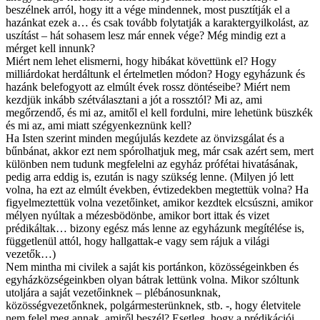
beszélnek arról, hogy itt a vége mindennek, most pusztítják el a
hazánkat ezek a… és csak tovább folytatják a karaktergyilkolást, az
uszítást – hát sohasem lesz már ennek vége? Még mindig ezt a
mérget kell innunk?
Miért nem lehet elismerni, hogy hibákat követtünk el? Hogy
milliárdokat herdáltunk el értelmetlen módon? Hogy egyházunk és
hazánk belefogyott az elmúlt évek rossz döntéseibe? Miért nem
kezdjük inkább szétválasztani a jót a rossztól? Mi az, ami
megőrzendő, és mi az, amitől el kell fordulni, mire lehetünk büszkék
és mi az, ami miatt szégyenkeznünk kell?
Ha Isten szerint minden megújulás kezdete az önvizsgálat és a
bűnbánat, akkor ezt nem spórolhatjuk meg, már csak azért sem, mert
különben nem tudunk megfelelni az egyház prófétai hivatásának,
pedig arra eddig is, ezután is nagy szükség lenne. (Milyen jó lett
volna, ha ezt az elmúlt években, évtizedekben megtettük volna? Ha
figyelmeztettük volna vezetőinket, amikor kezdtek elcsúszni, amikor
mélyen nyúltak a mézesbödönbe, amikor bort ittak és vizet
prédikáltak… bizony egész más lenne az egyházunk megítélése is,
függetlenül attól, hogy hallgattak-e vagy sem rájuk a világi
vezetők…)
Nem mintha mi civilek a saját kis portánkon, közösségeinkben és
egyházközségeinkben olyan bátrak lettünk volna. Mikor szóltunk
utoljára a saját vezetőinknek – plébánosunknak,
közösségvezetőnknek, polgármesterünknek, stb. -, hogy életvitele
nem felel meg annak, amiről beszél? Esetleg, hogy a prédikációi