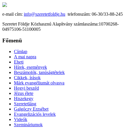
e-mail cím:
info@szeretetfoldje.hu
telefonszám: 06-30/33-88-245
Szeretet Földje Közhasznú Alapítvány számlaszáma:10700268-
04975106-51100005
Főmenü
Címlap
A mai napra
Eheti
Hírek, események
Beszámolók, tanúságtételek
Cikkek, írások
Márk evangéliumát olvasva
Hegyi beszéd
Jézus élete
Hiszekegy
Szeretetláng
Galgóczy Erzsébet
Evangelizációs levelek
Videók
Szemináriumok