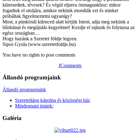
kiüresedtek, tévesek? És végül eljutva önmagunkhoz: mikor
fogadtuk el utoljára, amikor nekünk mondták ezt és minket
próbáltak figyelmeztetni ugyanígy?
Most, a pünkösdi kilenced alatt kérjük Istent, adja meg nekünk a
bűnbánat és megújulás kegyelmet! Kezdje el rajtunk és folytassa az
egész országban…
Hogy hazánk a Szeretet földje legyen.
Sipos Gyula (www.szeretetfoldje.hu)
You have no rights to post comments
JComments
Állandó programjaink
Állandó programjaink
Szeretetláng kápolna és közösségi ház
Mindennapi imánk:
Galéria