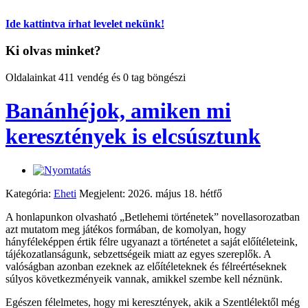
Ide kattintva írhat levelet nekünk!
Ki olvas minket?
Oldalainkat 411 vendég és 0 tag böngészi
Banánhéjok, amiken mi
keresztények is elcsúsztunk
Kategória:
Eheti
Megjelent: 2026. május 18. hétfő
A honlapunkon olvasható „Betlehemi történetek” novellasorozatban
azt mutatom meg játékos formában, de komolyan, hogy
hányféleképpen értik félre ugyanazt a történetet a saját előítéleteink,
tájékozatlanságunk, sebzettségeik miatt az egyes szereplők. A
valóságban azonban ezeknek az előítéleteknek és félreértéseknek
súlyos következményeik vannak, amikkel szembe kell néznünk.
Egészen félelmetes, hogy mi keresztények, akik a Szentlélektől még