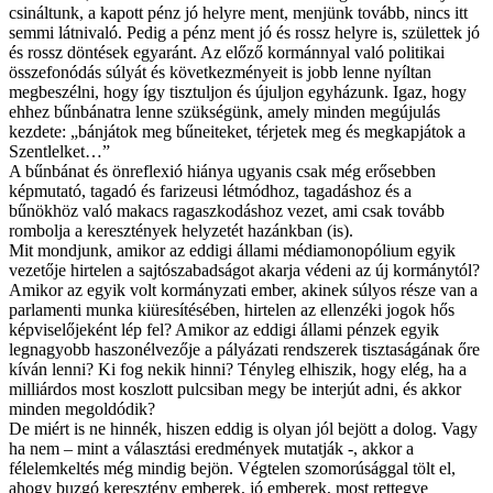
csináltunk, a kapott pénz jó helyre ment, menjünk tovább, nincs itt
semmi látnivaló. Pedig a pénz ment jó és rossz helyre is, születtek jó
és rossz döntések egyaránt. Az előző kormánnyal való politikai
összefonódás súlyát és következményeit is jobb lenne nyíltan
megbeszélni, hogy így tisztuljon és újuljon egyházunk. Igaz, hogy
ehhez bűnbánatra lenne szükségünk, amely minden megújulás
kezdete: „bánjátok meg bűneiteket, térjetek meg és megkapjátok a
Szentlelket…”
A bűnbánat és önreflexió hiánya ugyanis csak még erősebben
képmutató, tagadó és farizeusi létmódhoz, tagadáshoz és a
bűnökhöz való makacs ragaszkodáshoz vezet, ami csak tovább
rombolja a keresztények helyzetét hazánkban (is).
Mit mondjunk, amikor az eddigi állami médiamonopólium egyik
vezetője hirtelen a sajtószabadságot akarja védeni az új kormánytól?
Amikor az egyik volt kormányzati ember, akinek súlyos része van a
parlamenti munka kiüresítésében, hirtelen az ellenzéki jogok hős
képviselőjeként lép fel? Amikor az eddigi állami pénzek egyik
legnagyobb haszonélvezője a pályázati rendszerek tisztaságának őre
kíván lenni? Ki fog nekik hinni? Tényleg elhiszik, hogy elég, ha a
milliárdos most koszlott pulcsiban megy be interjút adni, és akkor
minden megoldódik?
De miért is ne hinnék, hiszen eddig is olyan jól bejött a dolog. Vagy
ha nem – mint a választási eredmények mutatják -, akkor a
félelemkeltés még mindig bejön. Végtelen szomorúsággal tölt el,
ahogy buzgó keresztény emberek, jó emberek, most rettegve