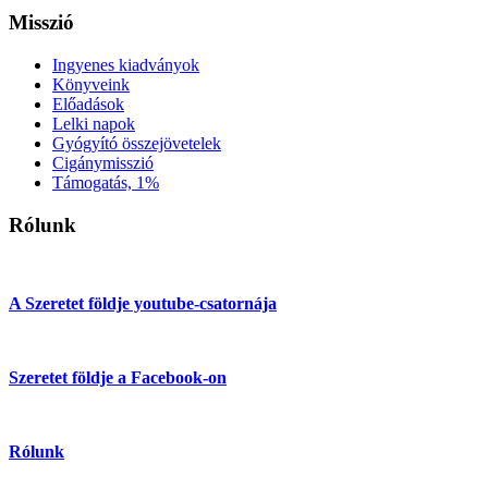
Misszió
Ingyenes kiadványok
Könyveink
Előadások
Lelki napok
Gyógyító összejövetelek
Cigánymisszió
Támogatás, 1%
Rólunk
A Szeretet földje youtube-csatornája
Szeretet földje a Facebook-on
Rólunk