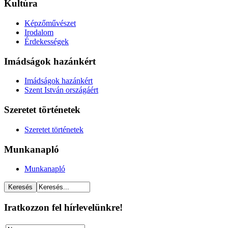
Kultúra
Képzőművészet
Irodalom
Érdekességek
Imádságok hazánkért
Imádságok hazánkért
Szent István országáért
Szeretet történetek
Szeretet történetek
Munkanapló
Munkanapló
Iratkozzon fel hírlevelünkre!