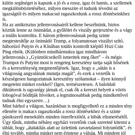
külön segítséget is kapunk a jó és a rossz, igaz és hamis, a szellemek
megkülönböztetéséhez, milyen messzire el tudunk tévedni az
igazságtól és milyen makacsul ragaszkodunk a rossz döntéseinkhez
is.
Ha az antikrisztus jellemvonásairól kellene beszélnünk, biztos
köztük lenne az önimádat, a gyűlölet és viszály gerjesztése és a vágy
a totális kontrollra. E három jellemvonásnak pedig szinte
megtestesítője az önimádó Trump, a folyamatosan viszályt szító,
háborúzó Putyin és a Kínában totális kontrollt kiépítő Hszi Csin
Ping elnök. (Különben mindhármukra igaz mindhárom
jellemvonás.) „Gyümölcseikről ismeritek meg őket” – és mégis
Trumpot és Putyint most is rengeteg keresztény tartja saját hősének
és a kereszténység megmentőjének. Igaz, hogy a „sátán is a
világosság angyalának mutatja magát”, és ezek a vezetők is
készségesen hangoztatnak keresztény szólamokat – ilyen könnyű
megetetni minket ezekkel? (Igen, természetesen. A baloldali
diktátorok is ugyanígy járnak el, csak ők a kereszt helyett a vörös
lobogóval bódítják híveiket, a legrutinosabbak pedig mindkettővel
tudnak élni egyszerre…)
Mint bárhol a világon, hazánkban is megfigyelhető ez a minden tény
ellenére is makacs ragaszkodás a rossz döntésekhez és a szinte
pánikszerű menekülés minden önreflexiótól, a hibák elismerésétől.
Úgy tűnik, mintha néhány egyházi vezetőnk csak szeretné kitenni a
táblát, hogy „átalakítás alatt az üzletünk zavartalanul folytatódik”, és
élni tovább, mintha minket nem érintene a válság. Mi mindent jól