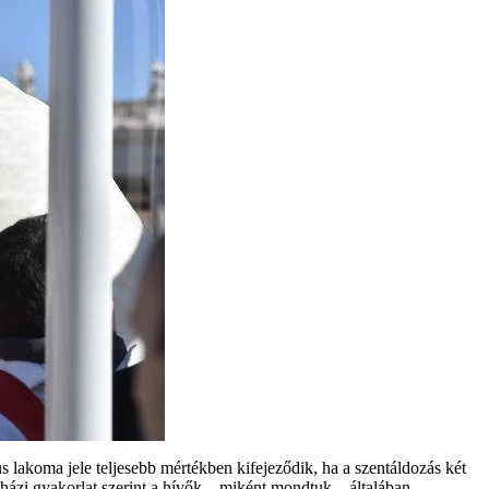
 lakoma jele teljesebb mértékben kifejeződik, ha a szentáldozás két
egyházi gyakorlat szerint a hívők – miként mondtuk – általában