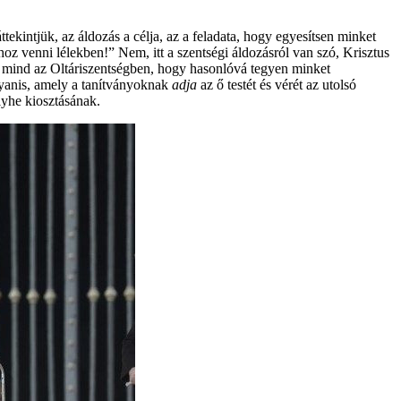
kintjük, az áldozás a célja, az a feladata, hogy egyesítsen minket
hoz venni lélekben!” Nem, itt a szentségi áldozásról van szó, Krisztus
n, mind az Oltáriszentségben, hogy hasonlóvá tegyen minket
yanis, amely a tanítványoknak
adja
az ő testét és vérét az utolsó
elyhe kiosztásának.