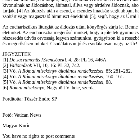
kivonulnak az áldozáshoz, áhítattal, állva vagy térdelve áldoznak, a
tartják. [4] Az áldozás után a csend, a csendes imádság segít abban,
zsoltárt vagy magasztaló himnuszt éneklünk [5]; segít, hogy az Úrral 
Az eucharisztikus liturgiát az áldozás utáni könyörgés zárja le. Benn
életünket. Az eucharisztia megerősít minket, hogy a jótettek gyümöl
részesedés üdvös orvosság legyen számunkra, gyógyítson ki a rosszbó
és megerősítsen minket. Csodálatosan jó és csodálatosan nagy az Úr!
JEGYZETEK
[1]
De sacramentis [Szentségek]
, 4, 28: PL 16, 446A.
[2]
Vallomások
VII, 10, 16: PL 32, 742.
[3] Vö.
A Római misekönyv általános rendelkezései
, 85; 281–282.
[4] Vö.
A Római misekönyv általános rendelkezései
, 160–161.
[5] Vö.
A Római misekönyv általános rendelkezései
, 88.
[6]
Római misekönyv
, Nagyböjt V. hete, szerda.
Fordította: Tőzsér Endre SP
Fotó: Vatican News
Magyar Kurír
You have no rights to post comments