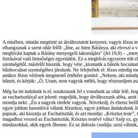
A misében, miután megtörte az átváltoztatott kenyeret, vagyis Jézus t
elhangzanak a szent oltár felől: „Íme, az Isten Báránya, aki elveszi 
meghívást kaptak a Bárány menyegzői lakomájára” (Jel 19,9) – „menyeg
forrásával való bensőséges egyesülést. Ez a meghívás egyszerre tölt el 
szentségétől, másfelől hisszük, hogy vére „kiontatik a bűnök bocsán
bűnbocsánat szentségéhez járulunk. Ne felejtsétek el: Jézus mindig 
amikor Jézus vérének megmentő értékére gondol: „Nekem, aki mindig vé
bűneit, és kérjük: „Ó, Uram, nem vagyok méltó, hogy részesedjem as
Még ha mi indulunk is el, sorakozunk fel s vonulunk az oltár felé, h
az eucharisztiával azt jelenti: engedjük, hogy átváltozzunk abba, ami
mondja neki: „Én a nagyok eledele vagyok. Növekedj, és ehetsz belőle
egyre jobban hasonlóvá válunk Jézushoz, egyre jobban átalakulunk Jéz
papnak, aki kiosztja az Eucharisztiát, és azt mondja: „Krisztus teste”
magadhoz veszed az Eucharisztiát, Krisztus testévé válsz! Szép ez, g
mindazokkal, akik egyek őbenne. Ez az áldozás csodája: azzá válunk