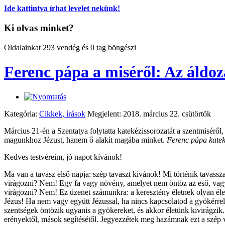
Ide kattintva írhat levelet nekünk!
Ki olvas minket?
Oldalainkat 293 vendég és 0 tag böngészi
Ferenc pápa a miséről: Az áldo
Kategória:
Cikkek, írások
Megjelent: 2018. március 22. csütörtök
Március 21-én a Szentatya folytatta katekézissorozatát a szentmisérő
magunkhoz Jézust, hanem ő alakít magába minket.
Ferenc pápa kateké
Kedves testvéreim, jó napot kívánok!
Ma van a tavasz első napja: szép tavaszt kívánok! Mi történik tavass
virágozni? Nem! Egy fa vagy növény, amelyet nem öntöz az eső, vagy
virágozni? Nem! Ez üzenet számunkra: a keresztény életnek olyan életn
Jézus! Ha nem vagy együtt Jézussal, ha nincs kapcsolatod a gyökérre
szentségek öntözik ugyanis a gyökereket, és akkor életünk kivirágzik
erényektől, mások segítésétől. Jegyezzétek meg hazámnak ezt a szép ve