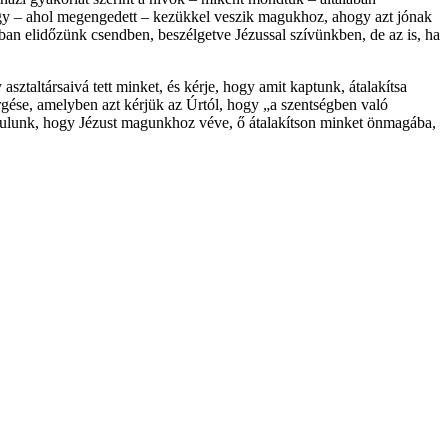
 vagy – ahol megengedett – kezükkel veszik magukhoz, ahogy azt jónak
ban elidőzünk csendben, beszélgetve Jézussal szívünkben, de az is, ha
ztaltársaivá tett minket, és kérje, hogy amit kaptunk, átalakítsa
gése, amelyben azt kérjük az Úrtól, hogy „a szentségben való
járulunk, hogy Jézust magunkhoz véve, ő átalakítson minket önmagába,