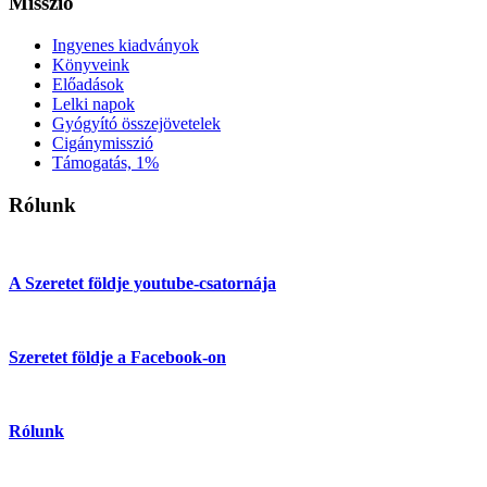
Misszió
Ingyenes kiadványok
Könyveink
Előadások
Lelki napok
Gyógyító összejövetelek
Cigánymisszió
Támogatás, 1%
Rólunk
A Szeretet földje youtube-csatornája
Szeretet földje a Facebook-on
Rólunk