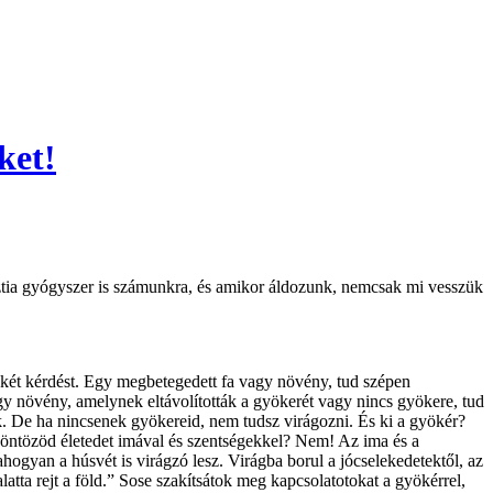
ket!
isztia gyógyszer is számunkra, és amikor áldozunk, nemcsak mi vesszük
-két kérdést. Egy megbetegedett fa vagy növény, tud szépen
 növény, amelynek eltávolították a gyökerét vagy nincs gyökere, tud
ik. De ha nincsenek gyökereid, nem tudsz virágozni. És ki a gyökér?
 öntözöd életedet imával és szentségekkel? Nem! Az ima és a
ogyan a húsvét is virágzó lesz. Virágba borul a jócselekedetektől, az
atta rejt a föld.” Sose szakítsátok meg kapcsolatotokat a gyökérrel,