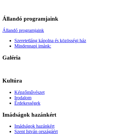
Állandó programjaink
Állandó programjaink
Szeretetláng kápolna és közösségi ház
Mindennapi imánk:
Galéria
Kultúra
Képzőművészet
Irodalom
Érdekességek
Imádságok hazánkért
Imádságok hazánkért
Szent István országáért