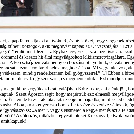
estét, a pap felmutatja azt a hívőknek, és hívja őket, hogy vegyenek rés
a világ bűneit; boldogok, akik meghívást kaptak az Úr vacsorájára.” Ezt
zőt” említ, mert Jézus az Egyház jegyese –; ez a meghívás arra szólít
örömmel és késztet hit által megvilágosított lelkiismeretvizsgálatra. Eg
atára”. A keresztségben valamennyien bocsánatot nyertünk, és valamen
megbocsát! Jézus nem fárad bele a megbocsátásba. Mi vagyunk azok, akik
tkezem, mindig rendelkeznem kell gyógyszerrel.” [1] Ebben a hitben mi
ztalodról, de csak egy szót szólj, és megmenekülök.” Ezt mondjuk min
ogy magunkhoz vegyük az Urat, valójában Krisztus az, aki elénk jön, ho
t kapunk. Szent Ágoston segít, hogy megértsük ezt: elmeséli megvilágos
m. És nem te leszel, aki átalakítasz engem magadba, mint tested eledel
usba. Ahogyan a kenyér és a bor az Úr testévé és vérévé változtak, úgy
, te így válaszolsz: „Ámen”, vagyis elismered a kegyelmet és azt a fela
yönyörű! Az áldozás, miközben egyesít minket Krisztussal, kiszakítva 
, amit kapunk!