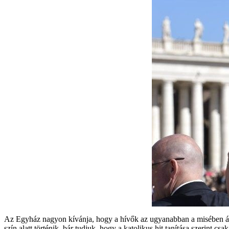
Az Egyház nagyon kívánja, hogy a hívők az ugyanabban a misében átvál
szín alatt történik, bár tudjuk, hogy a katolikus hit tanítása szerint c