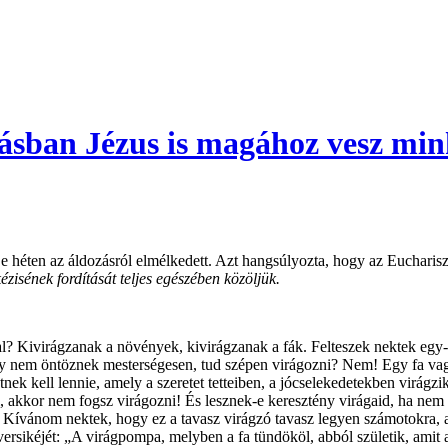
zásban Jézus is magához vesz min
l, e héten az áldozásról elmélkedett. Azt hangsúlyozta, hogy az Euchar
zisének fordítását teljes egészében közöljük.
zal? Kivirágzanak a növények, kivirágzanak a fák. Felteszek nektek egy
 nem öntöznek mesterségesen, tud szépen virágozni? Nem! Egy fa vagy
ek kell lennie, amely a szeretet tetteiben, a jócselekedetekben virágz
l, akkor nem fogsz virágozni! És lesznek-e keresztény virágaid, ha nem
. Kívánom nektek, hogy ez a tavasz virágzó tavasz legyen számotokra, ah
rsikéjét: „A virágpompa, melyben a fa tündököl, abból születik, amit al