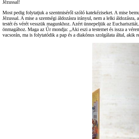
Jézussal!
Most pedig folytatjuk a szentmiséről szóló katekéziseket. A mise bem
Jézussal. A mise a szentségi áldozásra irányul, nem a lelki áldozásra,
testét és vérét vesszük magunkhoz. Azért ünnepeljük az Eucharisztiát
önmagához. Maga az Úr mondja: „Aki eszi a testemet és issza a vére
vacsorán, ma is folytatódik a pap és a diakónus szolgálata által, akik 