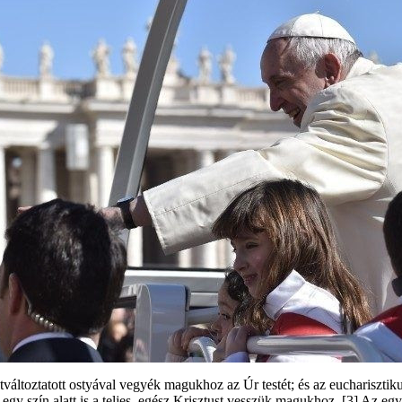
toztatott ostyával vegyék magukhoz az Úr testét; és az eucharisztikus
sak egy szín alatt is a teljes, egész Krisztust vesszük magukhoz. [3] Az 