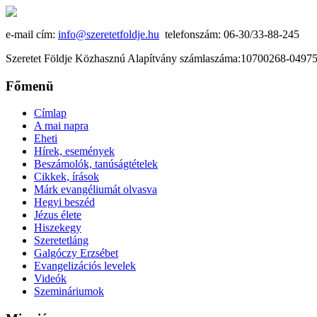
e-mail cím:
info@szeretetfoldje.hu
telefonszám: 06-30/33-88-245
Szeretet Földje Közhasznú Alapítvány számlaszáma:10700268-049
Főmenü
Címlap
A mai napra
Eheti
Hírek, események
Beszámolók, tanúságtételek
Cikkek, írások
Márk evangéliumát olvasva
Hegyi beszéd
Jézus élete
Hiszekegy
Szeretetláng
Galgóczy Erzsébet
Evangelizációs levelek
Videók
Szemináriumok