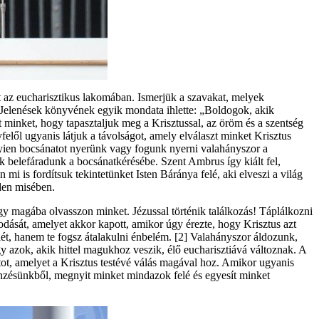
zt az eucharisztikus lakomában. Ismerjük a szavakat, melyek
 a Jelenések könyvének egyik mondata ihlette: „Boldogok, akik
 minket, hogy tapasztaljuk meg a Krisztussal, az öröm és a szentség
yfelől ugyanis látjuk a távolságot, amely elválaszt minket Krisztus
nyien bocsánatot nyerünk vagy fogunk nyerni valahányszor a
 belefáradunk a bocsánatkérésébe. Szent Ambrus így kiált fel,
 is fordítsuk tekintetünket Isten Báránya felé, aki elveszi a világ
den misében.
gy magába olvasszon minket. Jézussal történik találkozás! Táplálkozni
odását, amelyet akkor kapott, amikor úgy érezte, hogy Krisztus azt
ét, hanem te fogsz átalakulni énbelém. [2] Valahányszor áldozunk,
 azok, akik hittel magukhoz veszik, élő eucharisztiává változnak. A
datot, amelyet a Krisztus testévé válás magával hoz. Amikor ugyanis
önzésünkből, megnyit minket mindazok felé és egyesít minket