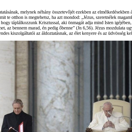
utatásának, melynek néhány összetevőjét ezekben az elmélkedésekben átte
 amit te otthon is megtehetsz, ha azt mondod: „Jézus, szeretnélek magam
, hogy táplálkozzunk Krisztussal, aki önmagát adja mind Isten igéjébe
met, az bennem marad, én pedig őbenne” (Jn 6,56). Jézus mozdulata ug
rendes kiszolgáltatói az áldoztatásnak, az élet kenyere és az üdvösség k